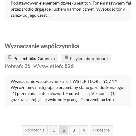
Podstawowym elementem dźwięku jest ton. Tonem nazywamy falę
przez źródło drgające ruchem harmonicznym. Wysokość tony
zależy od jego częst...
Wyznaczanie współczynnika
Politechnika Gdańska
Fizyka laboratorium
Pobrań:
35
Wyświetleń:
826
Wyznaczanie współczynnika κ. I. WSTĘP TEORETYCZNY
Wyróżniamy następujące przemiany stanu gazu doskonałego :
1) przemiana izotermiczna T = const. pV = const. (1)
gaz rozszerzając się wykonuje pracę. 2) przemiana izob...
Poprzednia
1
2
3
4
Następna