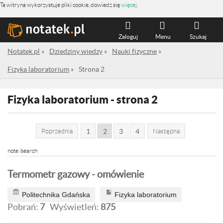
Ta witryna wykorzystuje pliki cookie, dowiedz się
więcej
.
Zaloguj
Menu
Szukaj
Notatek.pl
»
Dziedziny wiedzy
»
Nauki fizyczne
»
Fizyka laboratorium
»
Strona 2
Fizyka laboratorium - strona 2
Poprzednia
1
2
3
4
Następna
note /search
Termometr gazowy - omówienie
Politechnika Gdańska
Fizyka laboratorium
Pobrań:
7
Wyświetleń:
875