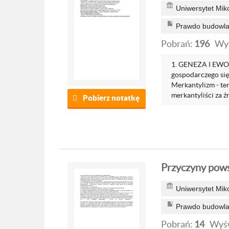
Uniwersytet Mik
Prawdo budowlan
Pobrań:
196
Wyś
1. GENEZA I EW
gospodarczego sięg
Merkantylizm - te
merkantyliści za ź
Pobierz notatkę
Przyczyny powst
Uniwersytet Mik
Prawdo budowlan
Pobrań:
14
Wyśw