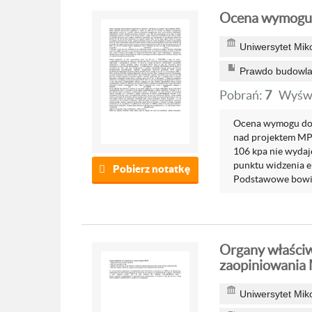
Ocena wymogu 
Uniwersytet Mik
Prawdo budowlan
Pobrań:
7
Wyświ
Ocena wymogu dok
nad projektem MP
106 kpa nie wydaj
punktu widzenia e
Pobierz notatkę
Podstawowe bowie
Organy właściw
zaopiniowania
Uniwersytet Mik