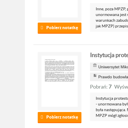
Inne, poza MPZP, p
unormowana jest w a
warunkach zabudow
jak MPZP) przepisy
Pobierz notatkę
Instytucja prot
Uniwersytet Mik
Prawdo budowlan
Pobrań:
7
Wyświ
Instytucja protestu
- unormowana była 
była następująca. 
MPZP mógł zgłosić 
Pobierz notatkę