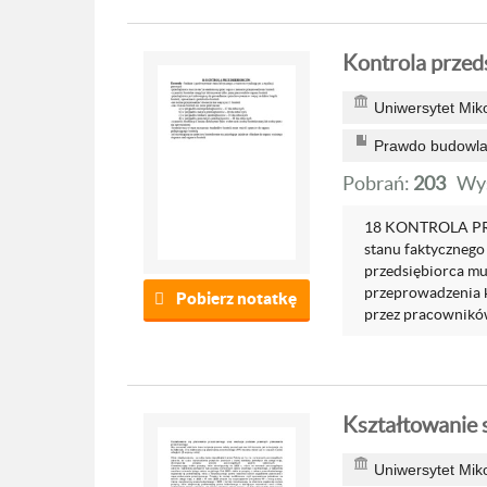
Kontrola przeds
Uniwersytet Mik
Prawdo budowlan
Pobrań:
203
Wyś
18 KONTROLA PRZ
stanu faktycznego
przedsiębiorca mu
przeprowadzenia k
Pobierz notatkę
przez pracowników 
Kształtowanie 
Uniwersytet Mik