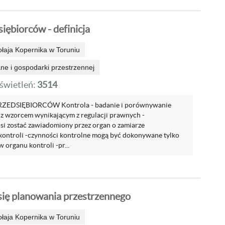
iębiorców - definicja
ołaja Kopernika w Toruniu
e i gospodarki przestrzennej
wietleń:
3514
EDSIĘBIORCÓW Kontrola - badanie i porównywanie
 z wzorcem wynikającym z regulacji prawnych -
si zostać zawiadomiony przez organ o zamiarze
ontroli -czynności kontrolne mogą być dokonywane tylko
organu kontroli -pr...
się planowania przestrzennego
ołaja Kopernika w Toruniu