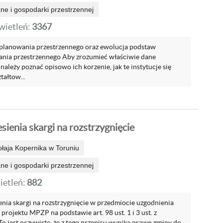
e i gospodarki przestrzennej
ietleń:
3367
 planowania przestrzennego oraz ewolucja podstaw
nia przestrzennego Aby zrozumieć właściwie dane
należy poznać opisowo ich korzenie, jak te instytucje się
tałtow...
ienia skargi na rozstrzygnięcie
ołaja Kopernika w Toruniu
e i gospodarki przestrzennej
etleń:
882
nia skargi na rozstrzygnięcie w przedmiocie uzgodnienia
projektu MPZP na podstawie art. 98 ust. 1 i 3 ust. z
 To jest oczywiste, że z tego przepisu wynika prawo gminy do