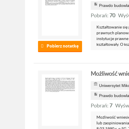
Prawdo budowlan
Pobrań:
70
Wyśw
Kształtowanie się
prawnych planowa
instytucje prawne 
kształtowały. O ksz
Pobierz notatkę
Możliwość wnies
Uniwersytet Mik
Prawdo budowlan
Pobrań:
7
Wyświ
Możliwość wniesie
lub zaopiniowania 
8.03.1990 r. o SG.