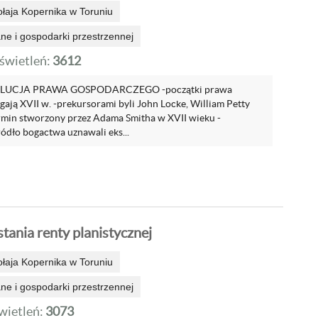
ołaja Kopernika w Toruniu
e i gospodarki przestrzennej
wietleń:
3612
OLUCJA PRAWA GOSPODARCZEGO -początki prawa
ają XVII w. -prekursorami byli John Locke, William Petty
rmin stworzony przez Adama Smitha w XVII wieku -
ródło bogactwa uznawali eks...
ania renty planistycznej
ołaja Kopernika w Toruniu
e i gospodarki przestrzennej
ietleń:
3073