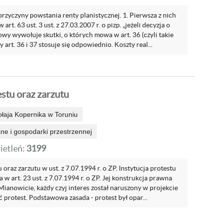
rzyczyny powstania renty planistycznej. 1. Pierwsza z nich
rt. 63 ust. 3 ust. z 27.03.2007 r. o pizp. „jeżeli decyzja o
y wywołuje skutki, o których mowa w art. 36 (czyli takie
 art. 36 i 37 stosuje się odpowiednio. Koszty real...
estu oraz zarzutu
ołaja Kopernika w Toruniu
e i gospodarki przestrzennej
etleń:
3199
 oraz zarzutu w ust. z 7.07.1994 r. o ZP. Instytucja protestu
w art. 23 ust. z 7.07.1994 r. o ZP. Jej konstrukcja prawna
Mianowicie, każdy czyj interes został naruszony w projekcie
protest. Podstawowa zasada - protest był opar...