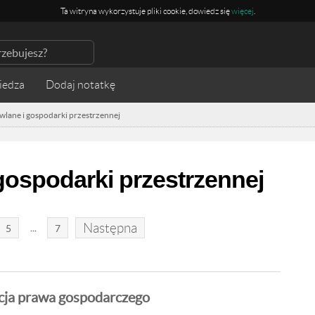
Ta witryna wykorzystuje pliki cookie, dowiedz się
więcej
.
iedza
lane i gospodarki przestrzennej
ospodarki przestrzennej
Następna
...
5
7
cja prawa gospodarczego