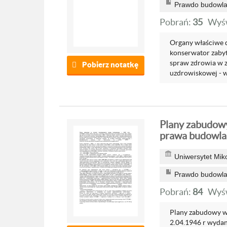
Prawdo budowlan
Pobrań:
35
Wyśw
Organy właściwe d
konserwator zabyt
spraw zdrowia w 
Pobierz notatkę
uzdrowiskowej - wł
Plany zabudow
prawa budowla
Uniwersytet Mik
Prawdo budowlan
Pobrań:
84
Wyśw
Plany zabudowy w
2.04.1946 r wyda