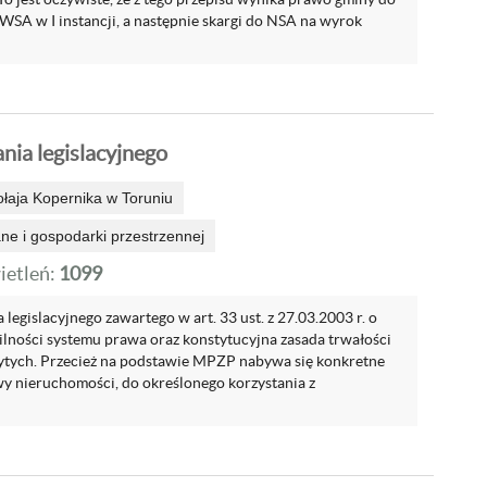
 WSA w I instancji, a następnie skargi do NSA na wyrok
nia legislacyjnego
ołaja Kopernika w Toruniu
e i gospodarki przestrzennej
etleń:
1099
legislacyjnego zawartego w art. 33 ust. z 27.03.2003 r. o
bilności systemu prawa oraz konstytucyjna zasada trwałości
ytych. Przecież na podstawie MPZP nabywa się konkretne
 nieruchomości, do określonego korzystania z