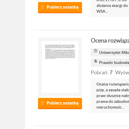
złożenia skargi do
Pobierz notatkę
WSA...
Ocena rozwiąza
Uniwersytet Mik
Prawdo budowlan
Pobrań:
7
Wyświ
Ocena rozwiązania 
pizp, a zasada sta
praw słusznie nab
prawa do zabudowy
Pobierz notatkę
nieruchomośc...