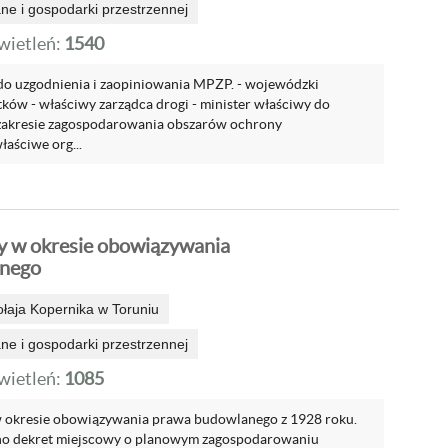
e i gospodarki przestrzennej
ietleń:
1540
o uzgodnienia i zaopiniowania MPZP. - wojewódzki
ków - właściwy zarządca drogi - minister właściwy do
zakresie zagospodarowania obszarów ochrony
aściwe org...
y w okresie obowiązywania
nego
ołaja Kopernika w Toruniu
e i gospodarki przestrzennej
ietleń:
1085
 okresie obowiązywania prawa budowlanego z 1928 roku.
no dekret miejscowy o planowym zagospodarowaniu