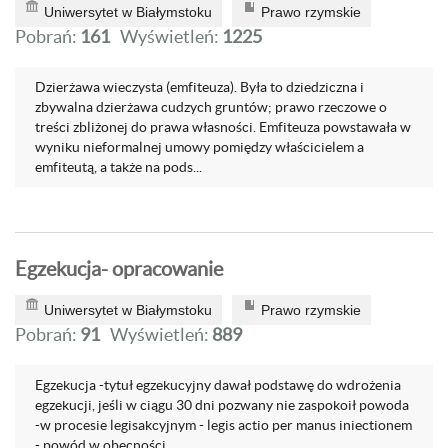
Uniwersytet w Białymstoku
Prawo rzymskie
Pobrań:
161
Wyświetleń:
1225
Dzierżawa wieczysta (emfiteuza). Była to dziedziczna i
zbywalna dzierżawa cudzych gruntów; prawo rzeczowe o
treści zbliżonej do prawa własności. Emfiteuza powstawała w
wyniku nieformalnej umowy pomiędzy właścicielem a
emfiteutą, a także na pods...
Egzekucja- opracowanie
Uniwersytet w Białymstoku
Prawo rzymskie
Pobrań:
91
Wyświetleń:
889
Egzekucja -tytuł egzekucyjny dawał podstawę do wdrożenia
egzekucji, jeśli w ciągu 30 dni pozwany nie zaspokoił powoda
-w procesie legisakcyjnym - legis actio per manus iniectionem
- powód w obecności