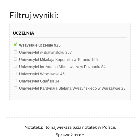
Filtruj wyniki:
UCZELNIA
Wszystkie uczelnie
925
Uniwersytet w Białymstoku
357
Uniwersytet Mikołaja Kopernika w Toruniu
155
Uniwersytet im. Adama Mickiewicza w Poznaniu
84
Uniwersytet Wrocławski
45
Uniwersytet Gdański
34
Uniwersytet Kardynała Stefana Wyszyńskiego w Warszawie
23
Uniwersytet Łódzki
10
Uniwersytet Śląski w Katowicach
9
Uniwersytet Warmińsko-Mazurski w Olsztynie
3
Liceum Ogólnokształcące
1
Uniwersytet Marii Curie-Skłodowskiej w Lublinie
1
Notatek.pl to największa baza notatek w Polsce.
Wyższa Szkoła Ekonomii, Prawa i Nauk Medycznych im. prof. Edwarda 
Sprawdź teraz:
Wyższa Szkoła Pedagogiki i Administracji im. Mieszka I w Poznaniu
1