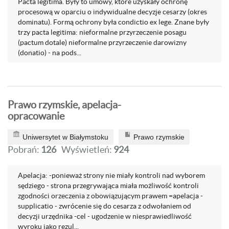
Pacta legitima. Były to umowy, które uzyskały ochronę
procesową w oparciu o indywidualne decyzje cesarzy (okres
dominatu). Formą ochrony była condictio ex lege. Znane były
trzy pacta legitima: nieformalne przyrzeczenie posagu
(pactum dotale) nieformalne przyrzeczenie darowizny
(donatio) - na pods...
Prawo rzymskie, apelacja-
opracowanie
Uniwersytet w Białymstoku
Prawo rzymskie
Pobrań:
126
Wyświetleń:
924
Apelacja: -ponieważ strony nie miały kontroli nad wyborem
sędziego - strona przegrywająca miała możliwość kontroli
zgodności orzeczenia z obowiązującym prawem =apelacja -
supplicatio - zwrócenie się do cesarza z odwołaniem od
decyzji urzędnika -cel - ugodzenie w niesprawiedliwość
wyroku jako rezul...