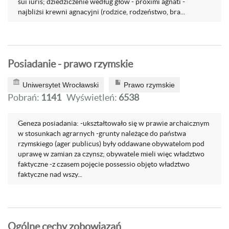
sui iuris; dziedziczenie według głów - proximi agnati -
najbliżsi krewni agnacyjni (rodzice, rodzeństwo, bra...
Posiadanie - prawo rzymskie
Uniwersytet Wrocławski
Prawo rzymskie
Pobrań:
1141
Wyświetleń:
6538
Geneza posiadania: -ukształtowało się w prawie archaicznym
w stosunkach agrarnych -grunty należące do państwa
rzymskiego (ager publicus) były oddawane obywatelom pod
uprawę w zamian za czynsz; obywatele mieli więc władztwo
faktyczne -z czasem pojęcie possessio objęto władztwo
faktyczne nad wszy...
Ogólne cechy zobowiązań