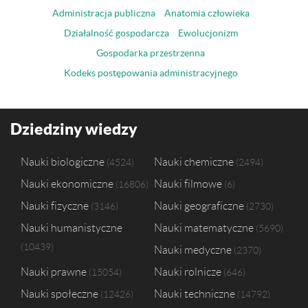
Administracja publiczna
Anatomia człowieka
Działalność gospodarcza
Ewolucjonizm
Gospodarka przestrzenna
Kodeks postępowania administracyjnego
Dziedziny wiedzy
Nauki biologiczne
Nauki chemiczne
4524
2494
Nauki ekonomiczne
Nauki filmowe
16806
6
Nauki fizyczne
Nauki geograficzne
3146
2730
Nauki humanistyczne
Nauki matematyczne
5690
10439
Nauki medyczne
2370
Nauki prawne
Nauki rolnicze
15054
646
Nauki społeczne
Nauki techniczne
12426
14792