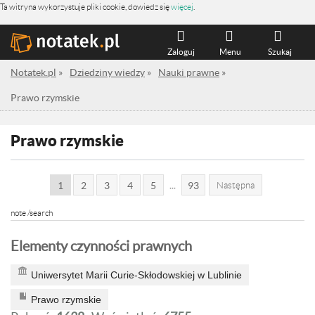
Ta witryna wykorzystuje pliki cookie, dowiedz się
więcej
.
Zaloguj
Menu
Szukaj
Notatek.pl
»
Dziedziny wiedzy
»
Nauki prawne
»
Prawo rzymskie
Prawo rzymskie
...
1
2
3
4
5
93
Następna
note /search
Elementy czynności prawnych
Uniwersytet Marii Curie-Skłodowskiej w Lublinie
Prawo rzymskie