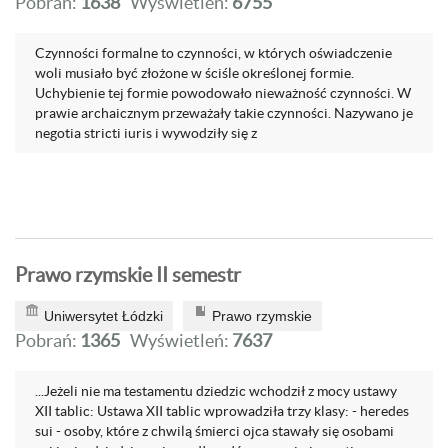
Pobrań:
1638
Wyświetleń:
6755
Czynności formalne to czynności, w których oświadczenie
woli musiało być złożone w ściśle określonej formie.
Uchybienie tej formie powodowało nieważność czynności. W
prawie archaicznym przeważały takie czynności. Nazywano je
negotia stricti iuris i wywodziły się z
Prawo rzymskie II semestr
Uniwersytet Łódzki
Prawo rzymskie
Pobrań:
1365
Wyświetleń:
7637
...Jeżeli nie ma testamentu dziedzic wchodził z mocy ustawy
XII tablic: Ustawa XII tablic wprowadziła trzy klasy: - heredes
sui - osoby, które z chwilą śmierci ojca stawały się osobami