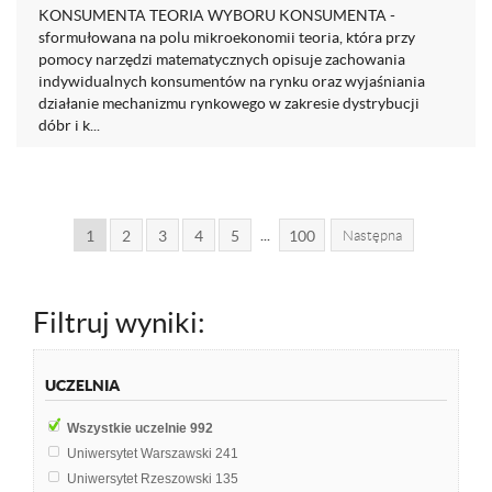
KONSUMENTA TEORIA WYBORU KONSUMENTA -
sformułowana na polu mikroekonomii teoria, która przy
pomocy narzędzi matematycznych opisuje zachowania
indywidualnych konsumentów na rynku oraz wyjaśniania
działanie mechanizmu rynkowego w zakresie dystrybucji
dóbr i k...
...
1
2
3
4
5
100
Następna
Filtruj wyniki:
UCZELNIA
Wszystkie uczelnie
992
Uniwersytet Warszawski
241
Uniwersytet Rzeszowski
135