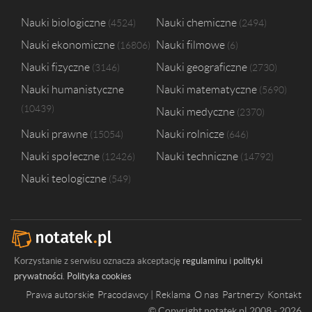
Akademia Wychowania Fizycznego im. Bronisława Czecha w Krakowi
Politechnika Krakowska im. Tadeusza Kościuszki
2
Nauki biologiczne
Nauki chemiczne
4524
2494
Uniwersytet Ekonomiczny w Poznaniu
2
Nauki ekonomiczne
Nauki filmowe
16806
6
Uniwersytet Pedagogiczny im. Komisji Edukacji Narodowej w Krakowi
Akademia Humanistyczna im. Aleksandra Gieysztora w Pułtusku
1
Nauki fizyczne
Nauki geograficzne
3146
2730
Państwowa Wyższa Szkoła Filmowa, Telewizyjna i Teatralna im. Leona 
Nauki humanistyczne
Nauki matematyczne
5690
Politechnika Wrocławska
1
10439
Nauki medyczne
Politechnika Łódzka
1
2370
Nauki prawne
Nauki rolnicze
15054
646
Nauki społeczne
Nauki techniczne
12426
14792
Nauki teologiczne
549
Korzystanie z serwisu oznacza akceptację
regulaminu
i
polityki
prywatności
.
Polityka cookies
Prawa autorskie
Pracodawcy | Reklama
O nas
Partnerzy
Kontakt
© Copyright notatek.pl 2008 - 2026