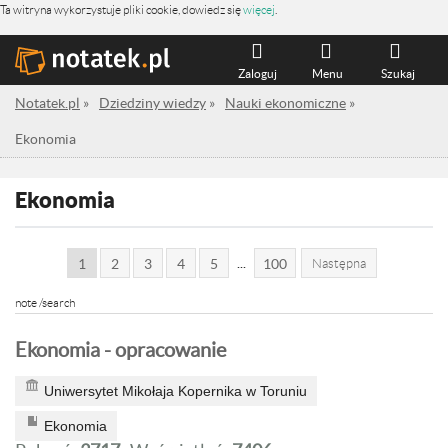
Ta witryna wykorzystuje pliki cookie, dowiedz się
więcej
.
Zaloguj
Menu
Szukaj
Notatek.pl
»
Dziedziny wiedzy
»
Nauki ekonomiczne
»
Ekonomia
Ekonomia
...
1
2
3
4
5
100
Następna
note /search
Ekonomia - opracowanie
Uniwersytet Mikołaja Kopernika w Toruniu
Ekonomia