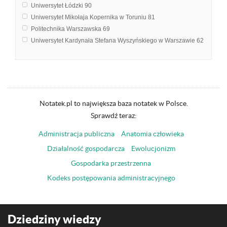
Uniwersytet Łódzki
90
Uniwersytet Mikołaja Kopernika w Toruniu
81
Politechnika Warszawska
69
Uniwersytet Kardynała Stefana Wyszyńskiego w Warszawie
62
Uniwersytet w Białymstoku
58
Akademia Morska w Gdyni
49
Akademia Wychowania Fizycznego i Sportu im. Jędrzeja Śniadeckieg
Uniwersytet Gdański
24
Politechnika Śląska
19
Notatek.pl to największa baza notatek w Polsce.
Uniwersytet im. Adama Mickiewicza w Poznaniu
16
Sprawdź teraz:
Politechnika Gdańska
14
Administracja publiczna
Anatomia człowieka
Politechnika Świętokrzyska w Kielcach
11
Uniwersytet Wrocławski
10
Działalność gospodarcza
Ewolucjonizm
Uniwersytet Ekonomiczny w Krakowie
9
Gospodarka przestrzenna
Uniwersytet Śląski w Katowicach
8
Kodeks postępowania administracyjnego
Katolicki Uniwersytet Lubelski Jana Pawła II w Lublinie
3
Uniwersytet Ekonomiczny we Wrocławiu
3
Uniwersytet Marii Curie-Skłodowskiej w Lublinie
3
Akademia Górniczo-Hutnicza im. Stanisława Staszica w Krakowie
2
Dziedziny wiedzy