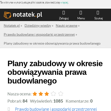
Ta witryna wykorzystuje pliki cookie, dowiedz się
więcej
.
Zaloguj
Menu
Szukaj
Notatek.pl
»
Dziedziny wiedzy
»
Nauki prawne
»
Prawdo budowlane i gospodarki przestrzennej
»
Plany zabudowy w okresie obowiązywania prawa budowlanego
Plany zabudowy w okresie
obowiązywania prawa
budowlanego
Nasza ocena:
Pobrań:
84
Wyświetleń:
1085
Komentarze:
0
Prawdo budowlane i gospodarki przestrzennej