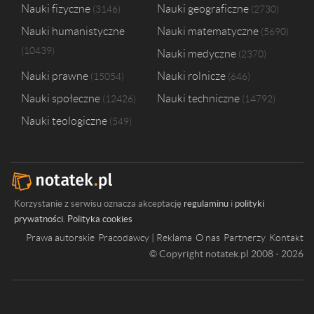
Nauki fizyczne
Nauki geograficzne
3146
2730
Nauki humanistyczne
Nauki matematyczne
5690
10439
Nauki medyczne
2370
Nauki prawne
Nauki rolnicze
15054
646
Nauki społeczne
Nauki techniczne
12426
14792
Nauki teologiczne
549
Korzystanie z serwisu oznacza akceptację
regulaminu
i
polityki
prywatności
.
Polityka cookies
Prawa autorskie
Pracodawcy | Reklama
O nas
Partnerzy
Kontakt
© Copyright notatek.pl 2008 - 2026