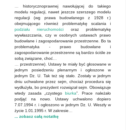
… historycznoprawnej nawołującej do takiego
modelu regulacji, nawet jeszcze szerszego modelu
regulacji (wg prawa budowlanego z 1928 r.)
obejmującego również problematykę scalania i
podziału nieruchomości
oraz problematykę
wywłaszczania, czy w osobnych ustawach prawo
budowlane i zagospodarowanie przestrzenne. Bo ta
problematyka - prawo budowlane i
zagospodarowanie przestrzenne są bardzo ściśle ze
sobą związane, choć…
… przestrzenne). Ustawy te miały być głosowane w
jednym posiedzeniu plenarnym i ogłoszone w
jednym Dz. U. Tak też się stało. Zostały w jednym
dniu uchwalone przez sejm, chociaż procedura się
wydłużyła, bo prezydent rozwiązał sejm. Obowiązuje
wtedy zasada „czystego
biurka
”. Prace należało
podjąć na nowo. Ustawy uchwalono dopiero
7.07.1994 r. i ogłoszono w jednym Dz. U. Weszły w
życie 1.01.1995 r. W zakresie…
... zobacz całą notatkę