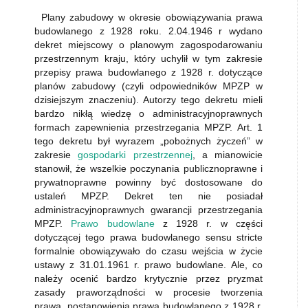
Plany zabudowy w okresie obowiązywania prawa
budowlanego z 1928 roku. 2.04.1946 r wydano
dekret miejscowy o planowym zagospodarowaniu
przestrzennym kraju, który uchylił w tym zakresie
przepisy prawa budowlanego z 1928 r. dotyczące
planów zabudowy (czyli odpowiedników MPZP w
dzisiejszym znaczeniu). Autorzy tego dekretu mieli
bardzo nikłą wiedzę o administracyjnoprawnych
formach zapewnienia przestrzegania MPZP. Art. 1
tego dekretu był wyrazem „pobożnych życzeń” w
zakresie
gospodarki przestrzennej
, a mianowicie
stanowił, że wszelkie poczynania publicznoprawne i
prywatnoprawne powinny być dostosowane do
ustaleń MPZP. Dekret ten nie posiadał
administracyjnoprawnych gwarancji przestrzegania
MPZP.
Prawo budowlane
z 1928 r. w części
dotyczącej tego prawa budowlanego sensu stricte
formalnie obowiązywało do czasu wejścia w życie
ustawy z 31.01.1961 r. prawo budowlane. Ale, co
należy ocenić bardzo krytycznie przez pryzmat
zasady praworządności w procesie tworzenia
prawa, postanowienia prawa budowlanego z 1928 r.