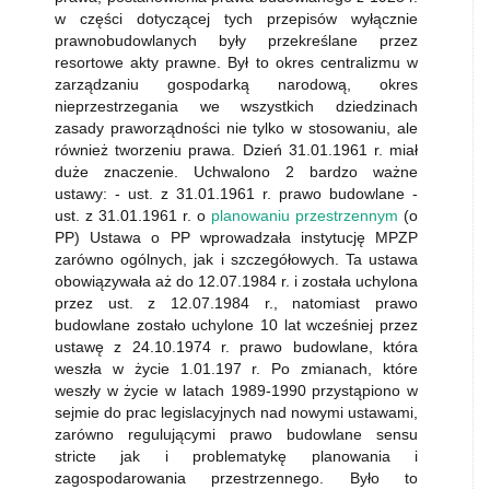
w części dotyczącej tych przepisów wyłącznie
prawnobudowlanych były przekreślane przez
resortowe akty prawne. Był to okres centralizmu w
zarządzaniu gospodarką narodową, okres
nieprzestrzegania we wszystkich dziedzinach
zasady praworządności nie tylko w stosowaniu, ale
również tworzeniu prawa. Dzień 31.01.1961 r. miał
duże znaczenie. Uchwalono 2 bardzo ważne
ustawy: - ust. z 31.01.1961 r. prawo budowlane -
ust. z 31.01.1961 r. o
planowaniu przestrzennym
(o
PP) Ustawa o PP wprowadzała instytucję MPZP
zarówno ogólnych, jak i szczegółowych. Ta ustawa
obowiązywała aż do 12.07.1984 r. i została uchylona
przez ust. z 12.07.1984 r., natomiast prawo
budowlane zostało uchylone 10 lat wcześniej przez
ustawę z 24.10.1974 r. prawo budowlane, która
weszła w życie 1.01.197 r. Po zmianach, które
weszły w życie w latach 1989-1990 przystąpiono w
sejmie do prac legislacyjnych nad nowymi ustawami,
zarówno regulującymi prawo budowlane sensu
stricte jak i problematykę planowania i
zagospodarowania przestrzennego. Było to