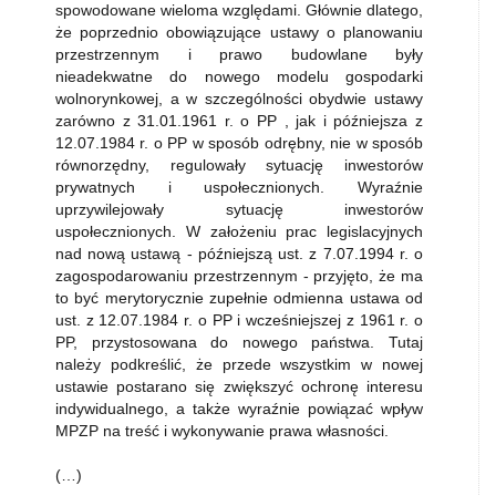
spowodowane wieloma względami. Głównie dlatego,
że poprzednio obowiązujące ustawy o planowaniu
przestrzennym i prawo budowlane były
nieadekwatne do nowego modelu gospodarki
wolnorynkowej, a w szczególności obydwie ustawy
zarówno z 31.01.1961 r. o PP , jak i późniejsza z
12.07.1984 r. o PP w sposób odrębny, nie w sposób
równorzędny, regulowały sytuację inwestorów
prywatnych i uspołecznionych. Wyraźnie
uprzywilejowały sytuację inwestorów
uspołecznionych. W założeniu prac legislacyjnych
nad nową ustawą - późniejszą ust. z 7.07.1994 r. o
zagospodarowaniu przestrzennym - przyjęto, że ma
to być merytorycznie zupełnie odmienna ustawa od
ust. z 12.07.1984 r. o PP i wcześniejszej z 1961 r. o
PP, przystosowana do nowego państwa. Tutaj
należy podkreślić, że przede wszystkim w nowej
ustawie postarano się zwiększyć ochronę interesu
indywidualnego, a także wyraźnie powiązać wpływ
MPZP na treść i wykonywanie prawa własności.
(…)