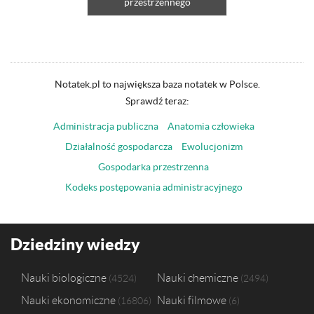
przestrzennego
Notatek.pl to największa baza notatek w Polsce.
Sprawdź teraz:
Administracja publiczna
Anatomia człowieka
Działalność gospodarcza
Ewolucjonizm
Gospodarka przestrzenna
Kodeks postępowania administracyjnego
Dziedziny wiedzy
Nauki biologiczne
Nauki chemiczne
4524
2494
Nauki ekonomiczne
Nauki filmowe
16806
6