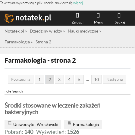
Ta witryna wykorzystuje pliki cookie, dowiedz się
więcej
.
Zaloguj
Menu
Szukaj
Notatek.pl
»
Dziedziny wiedzy
»
Nauki medyczne
»
Farmakologia
»
Strona 2
Farmakologia - strona 2
...
Poprzednia
1
2
3
4
5
10
Następna
note /search
Środki stosowane w leczenie zakażeń
bakteryjnych
Uniwersytet Wrocławski
Farmakologia
Pobrań:
140
Wyświetleń:
1526