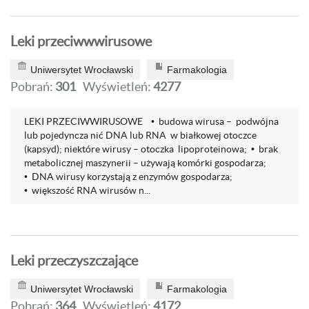
Leki przeciwwwirusowe
Uniwersytet Wrocławski
Farmakologia
Pobrań:
301
Wyświetleń:
4277
LEKI PRZECIWWIRUSOWE • budowa wirusa – podwójna
lub pojedyncza nić DNA lub RNA w białkowej otoczce
(kapsyd); niektóre wirusy – otoczka lipoproteinowa; • brak
metabolicznej maszynerii – używają komórki gospodarza;
• DNA wirusy korzystają z enzymów gospodarza;
• większość RNA wirusów n...
Leki przeczyszczające
Uniwersytet Wrocławski
Farmakologia
Pobrań:
364
Wyświetleń:
4172