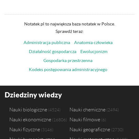
Notatek.pl to największa baza notatek w Polsce.
Sprawdź teraz:
Administracja publiczna
Anatomia człowieka
Działalność gospodarcza
Ewolucjonizm
Gospodarka przestrzenna
Kodeks postępowania administracyjnego
Dziedziny wiedzy
Nauki biologiczne
Nauki chemiczne
4524
2494
Nauki ekonomiczne
Nauki filmowe
16806
6
Nauki fizyczne
Nauki geograficzne
3146
2730