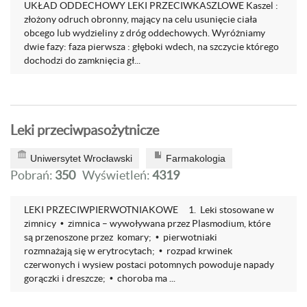
UKŁAD ODDECHOWY LEKI PRZECIWKASZLOWE Kaszel :
złożony odruch obronny, mający na celu usunięcie ciała
obcego lub wydzieliny z dróg oddechowych. Wyróżniamy
dwie fazy: faza pierwsza : głęboki wdech, na szczycie którego
dochodzi do zamknięcia gł...
Leki przeciwpasożytnicze
Uniwersytet Wrocławski
Farmakologia
Pobrań:
350
Wyświetleń:
4319
LEKI PRZECIWPIERWOTNIAKOWE 1. Leki stosowane w
zimnicy • zimnica – wywoływana przez Plasmodium, które
są przenoszone przez komary; • pierwotniaki
rozmnażają się w erytrocytach; • rozpad krwinek
czerwonych i wysiew postaci potomnych powoduje napady
gorączki i dreszcze; • choroba ma ...