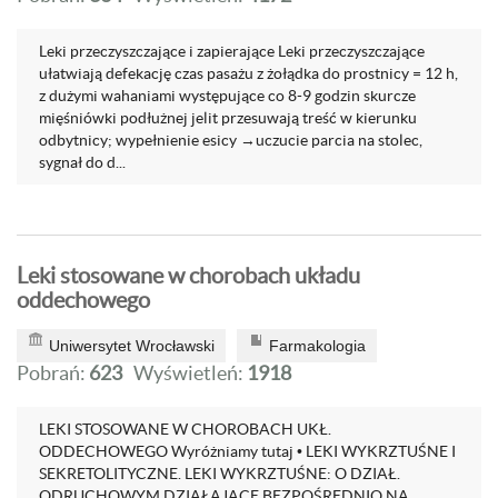
Leki przeczyszczające i zapierające Leki przeczyszczające
ułatwiają defekację czas pasażu z żołądka do prostnicy = 12 h,
z dużymi wahaniami występujące co 8-9 godzin skurcze
mięśniówki podłużnej jelit przesuwają treść w kierunku
odbytnicy; wypełnienie esicy →uczucie parcia na stolec,
sygnał do d...
Leki stosowane w chorobach układu
oddechowego
Uniwersytet Wrocławski
Farmakologia
Pobrań:
623
Wyświetleń:
1918
LEKI STOSOWANE W CHOROBACH UKŁ.
ODDECHOWEGO Wyróżniamy tutaj • LEKI WYKRZTUŚNE I
SEKRETOLITYCZNE. LEKI WYKRZTUŚNE: O DZIAŁ.
ODRUCHOWYM DZIAŁAJĄCE BEZPOŚREDNIO NA