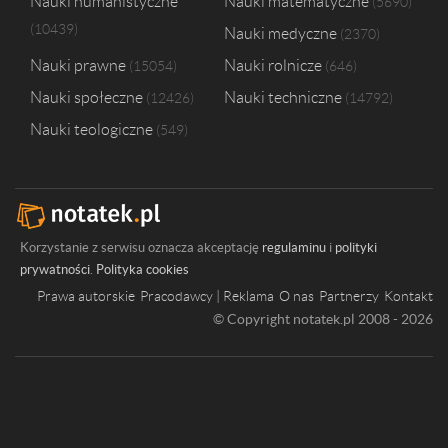
Nauki humanistyczne
Nauki matematyczne
5690
10439
Nauki medyczne
2370
Nauki prawne
Nauki rolnicze
15054
646
Nauki społeczne
Nauki techniczne
12426
14792
Nauki teologiczne
549
Korzystanie z serwisu oznacza akceptację
regulaminu
i
polityki
prywatności
.
Polityka cookies
Prawa autorskie
Pracodawcy | Reklama
O nas
Partnerzy
Kontakt
© Copyright notatek.pl 2008 - 2026