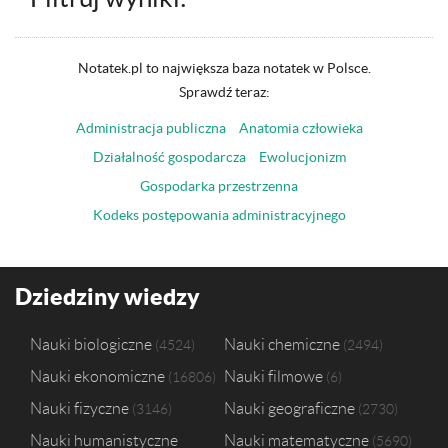
Notatek.pl to największa baza notatek w Polsce.
Sprawdź teraz:
Administracja publiczna
Anatomia człowieka
Działalność gospodarcza
Ewolucjonizm
Gospodarka przestrzenna
Kodeks postępowania administracyjnego
Dziedziny wiedzy
Nauki biologiczne
Nauki chemiczne
4524
2494
Nauki ekonomiczne
Nauki filmowe
16806
6
Nauki fizyczne
Nauki geograficzne
3146
2730
Nauki humanistyczne
Nauki matematyczne
5690