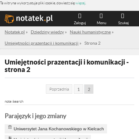
Ta witryna wykorzystuje pliki cookie, dowiedz się
więcej
.
Zaloguj
Menu
Szukaj
Notatek.pl
»
Dziedziny wiedzy
»
Nauki humanistyczne
»
Umiejętności prazentacji i komunikacji
»
Strona 2
Umiejętności prazentacji i komunikacji -
strona 2
Poprzednia
1
2
note /search
Parajęzyk i jego zmiany
Uniwersytet Jana Kochanowskiego w Kielcach