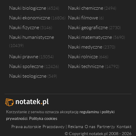
Nauki biologiczne
Nauki chemiczne
4524
2494
Nauki ekonomiczne
Nauki filmowe
16806
6
Nauki fizyczne
Nauki geograficzne
3146
2730
Nauki humanistyczne
Nauki matematyczne
5690
10439
Nauki medyczne
2370
Nauki prawne
Nauki rolnicze
15054
646
Nauki społeczne
Nauki techniczne
12426
14792
Nauki teologiczne
549
Korzystanie z serwisu oznacza akceptację
regulaminu
i
polityki
prywatności
.
Polityka cookies
Prawa autorskie
Pracodawcy | Reklama
O nas
Partnerzy
Kontakt
© Copyright notatek.pl 2008 - 2026