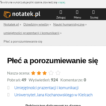
Ta witryna wykorzystuje pliki cookie, dowiedz się
więcej
.
Zaloguj
Menu
Szukaj
Notatek.pl
»
Dziedziny wiedzy
»
Nauki humanistyczne
»
umiejętności prazentacji i komunikacji
»
Płeć a porozumiewanie się
Płeć a porozumiewanie się
Nasza ocena:
Pobrań:
49
Wyświetleń:
924
Komentarze:
0
umiejętności prazentacji i komunikacji
Uniwersytet Jana Kochanowskiego w Kielcach
Pobierz ten dokument za darmo