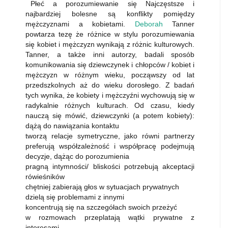
Płeć a porozumiewanie się Najczęstsze i
najbardziej bolesne są konflikty pomiędzy
mężczyznami a kobietami.
Deborah
Tanner
powtarza tezę że różnice w stylu porozumiewania
się kobiet i mężczyzn wynikają z różnic kulturowych.
Tanner, a także inni autorzy, badali sposób
komunikowania się dziewczynek i chłopców / kobiet i
mężczyzn w różnym wieku, począwszy od lat
przedszkolnych aż do wieku dorosłego. Z badań
tych wynika, że kobiety i mężczyźni wychowują się w
radykalnie różnych kulturach. Od czasu, kiedy
nauczą się mówić, dziewczynki (a potem kobiety):
dążą do nawiązania kontaktu
tworzą relacje symetryczne, jako równi partnerzy
preferują współzależność i współpracę podejmują
decyzje, dążąc do porozumienia
pragną intymności/ bliskości potrzebują akceptacji
rówieśników
chętniej zabierają głos w sytuacjach prywatnych
dzielą się problemami z innymi
koncentrują się na szczegółach swoich przeżyć
w rozmowach przeplatają wątki prywatne z
interesami