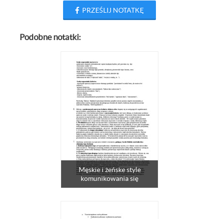
PRZEŚLIJ NOTATKĘ
Podobne notatki:
Męskie i żeńske style
komunikowania się