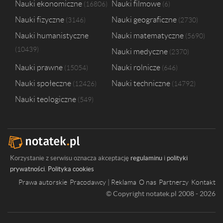
Nauki ekonomiczne
Nauki filmowe
16806
6
Nauki fizyczne
Nauki geograficzne
3146
2730
Nauki humanistyczne
Nauki matematyczne
5690
10439
Nauki medyczne
2370
Nauki prawne
Nauki rolnicze
15054
646
Nauki społeczne
Nauki techniczne
12426
14792
Nauki teologiczne
549
Korzystanie z serwisu oznacza akceptację
regulaminu
i
polityki
prywatności
.
Polityka cookies
Prawa autorskie
Pracodawcy | Reklama
O nas
Partnerzy
Kontakt
© Copyright notatek.pl 2008 - 2026