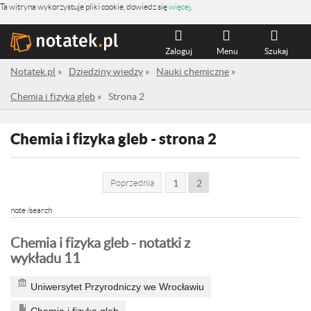
Ta witryna wykorzystuje pliki cookie, dowiedz się
więcej
.
Zaloguj
Menu
Szukaj
Notatek.pl
»
Dziedziny wiedzy
»
Nauki chemiczne
»
Chemia i fizyka gleb
»
Strona 2
Chemia i fizyka gleb - strona 2
Poprzednia
1
2
note /search
Chemia i fizyka gleb - notatki z
wykładu 11
Uniwersytet Przyrodniczy we Wrocławiu