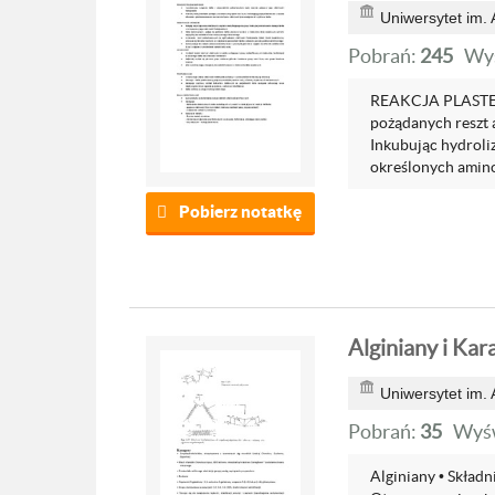
Uniwersytet im.
Pobrań:
245
Wyś
REAKCJA PLASTEI
pożądanych reszt
Inkubując hydroli
określonych aminok
Pobierz notatkę
Alginiany i Kar
Uniwersytet im.
Pobrań:
35
Wyśw
Alginiany • Skład