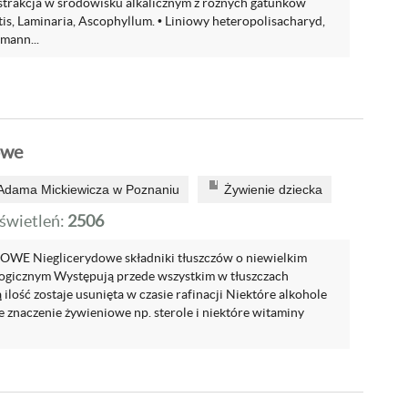
trakcja w środowisku alkalicznym z różnych gatunków
is, Laminaria, Ascophyllum. • Liniowy heteropolisacharyd,
mann...
owe
 Adama Mickiewicza w Poznaniu
Żywienie dziecka
wietleń:
2506
E Nieglicerydowe składniki tłuszczów o niewielkim
ogicznym Występują przede wszystkim w tłuszczach
ilość zostaje usunięta w czasie rafinacji Niektóre alkohole
 znaczenie żywieniowe np. sterole i niektóre witaminy