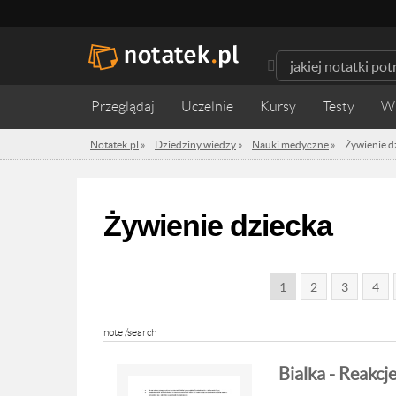
Przeglądaj
Uczelnie
Kursy
Testy
W
Notatek.pl
»
Dziedziny wiedzy
»
Nauki medyczne
»
Żywienie d
Żywienie dziecka
1
2
3
4
note /search
Bialka - Reakcj