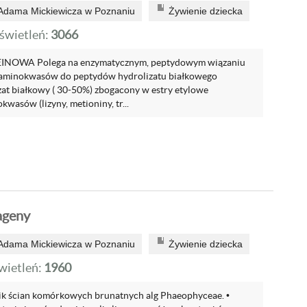
 Adama Mickiewicza w Poznaniu
Żywienie dziecka
wietleń:
3066
NOWA Polega na enzymatycznym, peptydowym wiązaniu
 aminokwasów do peptydów hydrolizatu białkowego
zat białkowy ( 30-50%) zbogacony w estry etylowe
wasów (lizyny, metioniny, tr...
ageny
 Adama Mickiewicza w Poznaniu
Żywienie dziecka
ietleń:
1960
nik ścian komórkowych brunatnych alg Phaeophyceae. •