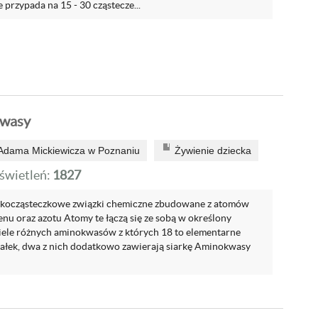
 przypada na 15 - 30 cząstecze...
kwasy
 Adama Mickiewicza w Poznaniu
Żywienie dziecka
wietleń:
1827
lkocząsteczkowe związki chemiczne zbudowane z atomów
enu oraz azotu Atomy te łączą się ze sobą w określony
ele różnych aminokwasów z których 18 to elementarne
iałek, dwa z nich dodatkowo zawierają siarkę Aminokwasy