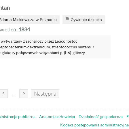
ntan
 Adama Mickiewicza w Poznaniu
Żywienie dziecka
ietleń:
1834
 wytwarzany z sacharozy przez Leuconostoc
reptobacterium dextranicum, streptococcus mutans. •
glukozy połączonych wiązaniami p-(l-6)-glikozy...
Następna
...
5
9
nistracja publiczna
Anatomia człowieka
Działalność gospodarcza
E
Kodeks postępowania administracyjne