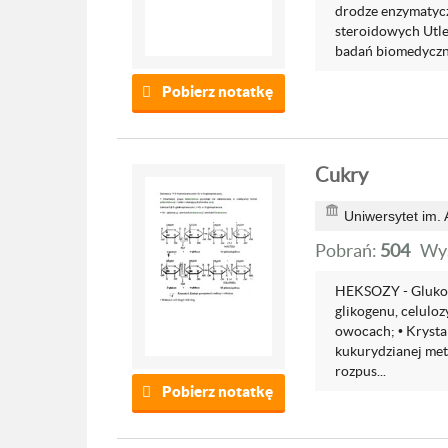
drodze enzymatyc
steroidowych Utl
badań biomedyczny
Pobierz notatkę
Cukry
Uniwersytet im.
Pobrań:
504
Wyś
HEKSOZY - Glukoza
glikogenu, celuloz
owocach; • Krystal
kukurydzianej met
rozpus...
Pobierz notatkę