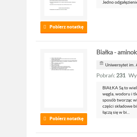
Jedno odgałęzienie
Pobierz notatkę
Białka - amino
Uniwersytet im.
Pobrań:
231
Wyś
BIAŁKA Są to wie
węgla, wodoru i tl
sposób tworząc wi
części składowe b
łączą się w bi...
Pobierz notatkę