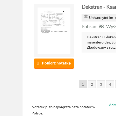
Dekstran - Ksa
Uniwersytet im.
Pobrań:
98
Wyśw
Dekstran • Glukan
mesenteroides, St
Zbudowany z reszt 
Pobierz notatkę
1
2
3
4
Admi
Notatek.pl to największa baza notatek w
Polsce.