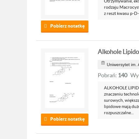
Otrzymywanie, eks
rodzaju Macrocyst
z reszt kwasu p-D-
Pobierz notatkę
Alkohole Lipid
Uniwersytet im.
Pobrań:
140
Wyś
ALKOHOLE LIPIDOW
znaczeniu technol
surowych, większą 
lipidowe mają duże
rozpuszczalne...
Pobierz notatkę