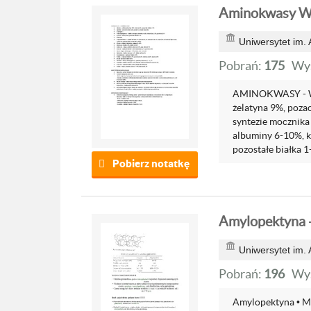
Aminokwasy W
Uniwersytet im.
Pobrań:
175
Wyś
AMINOKWASY - W
żelatyna 9%, pozao
syntezie mocznika
albuminy 6-10%, k
pozostałe białka 1-
Pobierz notatkę
Amylopektyna -
Uniwersytet im.
Pobrań:
196
Wyś
Amylopektyna • Ma