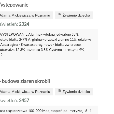
ystępowanie
 Adama Mickiewicza w Poznaniu
Żywienie dziecka
wietleń:
2324
YSTĘPOWANIE Alanina - włókna jedwabne 35%,
stałe białka 2-7% Arginina - orzeszki ziemne 11%, udział w
 Asparagina - Kwas asparaginowy - białka zwierzęce,
ukurydza 12.3%, pszenica 3,8% Cystyna - kreatyna 9%,
2...
 budowa ziaren skrobii
 Adama Mickiewicza w Poznaniu
Żywienie dziecka
wietleń:
2457
sa cząsteczkowa 100-200 Mda, stopień polimeryzacji 6.. 1