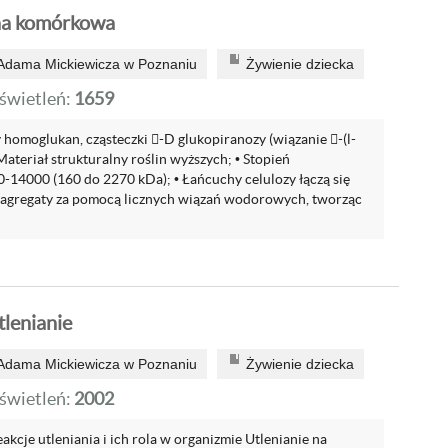
ana komórkowa
 Adama Mickiewicza w Poznaniu
Żywienie dziecka
wietleń:
1659
 homoglukan, cząsteczki -D glukopiranozy (wiązanie -(l-
Materiał strukturalny roślin wyższych; • Stopień
0-14000 (160 do 2270 kDa); • Łańcuchy celulozy łączą się
 agregaty za pomocą licznych wiązań wodorowych, tworząc
tlenianie
 Adama Mickiewicza w Poznaniu
Żywienie dziecka
wietleń:
2002
je utleniania i ich rola w organizmie Utlenianie na