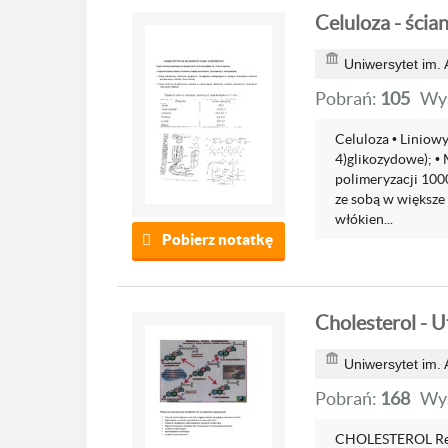
Celuloza - ści
Uniwersytet im.
Pobrań:
105
Wyś
Celuloza • Liniowy
4)glikozydowe); • 
polimeryzacji 100
ze sobą w większe
włókien...
Pobierz notatkę
Cholesterol - U
Uniwersytet im.
Pobrań:
168
Wyś
CHOLESTEROL Reakc