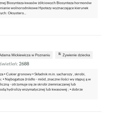
znej Biosynteza kwasów żółciowych Biosynteza hormonów
enianie wolnorodnikowe Hpotezy wyznaczające kierunek
ch: Oksystero...
 Adama Mickiewicza w Poznaniu
Żywienie dziecka
wietleń:
2688
 • Cukier gronowy • Składnik m.in. sacharozy , skrobi,
y; • Najbogatsze źródło - miód, znaczne ilości wy stępuj ą w
iczną - otrzymuje się ze skrobi ziemniaczanej lub
odą hydrolizy enzymatycznej lub kwasowej ; • dobrze