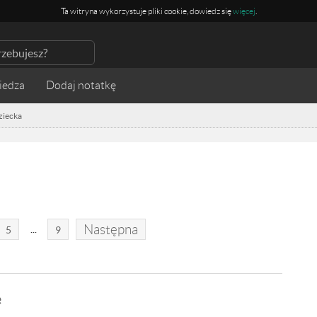
Ta witryna wykorzystuje pliki cookie, dowiedz się
więcej
.
iedza
ziecka
Następna
...
5
9
e