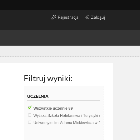
Rejestracja
Zaloguj
Filtruj wyniki:
UCZELNIA
Wszystkie uczelnie
89
Wyższa Szkoła Hotelarstwa i Turystyki w Częstochowie
55
Uniwersytet im. Adama Mickiewicza w Poznaniu
34