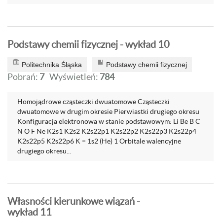
Podstawy chemii fizycznej - wykład 10
Politechnika Śląska
Podstawy chemii fizycznej
Pobrań:
7
Wyświetleń:
784
Homojądrowe cząsteczki dwuatomowe Cząsteczki
dwuatomowe w drugim okresie Pierwiastki drugiego okresu
Konfiguracja elektronowa w stanie podstawowym: Li Be B C
N O F Ne K2s1 K2s2 K2s22p1 K2s22p2 K2s22p3 K2s22p4
K2s22p5 K2s22p6 K = 1s2 (He) 1 Orbitale walencyjne
drugiego okresu...
Własności kierunkowe wiązań -
wykład 11