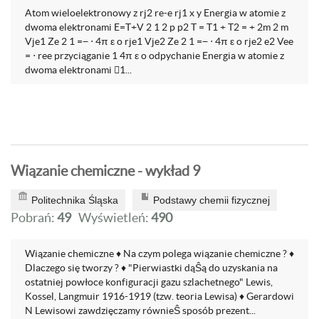
Atom wieloelektronowy z rj2 re-e rj1 x y Energia w atomie z
dwoma elektronami E=T+V 2 1 2 p p2 T = T1 + T2 = + 2m 2 m
Vje1 Ze 2 1 =− ⋅ 4π ε o rje1 Vje2 Ze 2 1 =− ⋅ 4π ε o rje2 e2 Vee
= ⋅ ree przyciąganie 1 4π ε o odpychanie Energia w atomie z
dwoma elektronami 1...
Wiązanie chemiczne - wykład 9
Politechnika Śląska
Podstawy chemii fizycznej
Pobrań:
49
Wyświetleń:
490
Wiązanie chemiczne ♦ Na czym polega wiązanie chemiczne ? ♦
Dlaczego się tworzy ? ♦ "Pierwiastki dąŜą do uzyskania na
ostatniej powłoce konfiguracji gazu szlachetnego" Lewis,
Kossel, Langmuir 1916-1919 (tzw. teoria Lewisa) ♦ Gerardowi
N Lewisowi zawdzięczamy równieŜ sposób prezent...