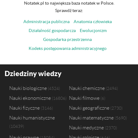
Notatek.pl to największa baza notatek w Polsce.
Sprawdź teraz:
Administracja publiczna
Anatomia człowieka
Działalność gospodarcza
Ewolucjonizm
Gospodarka przestrzenna
Kodeks postępowania administracyjnego
Dziedziny wiedzy
Nauki biologiczne
Nauki chemiczne
4524
2494
Nauki ekonomiczne
Nauki filmowe
16806
6
Nauki fizyczne
Nauki geograficzne
3146
2730
Nauki humanistyczne
Nauki matematyczne
5690
10439
Nauki medyczne
2370
Nauki prawne
Nauki rolnicze
15054
646