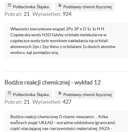
Politechnika Śląska
Podstawy chemii fizycznej
Pobrań:
21
Wyświetleń:
924
Własności kierunkowe wiązań 2Py 2P x O 1s 1s H H
Cząsteczka wody H2O Gdyby orbitale molekularne w
cząsteczce wody były wynikiem nakładania się orbitali
atomowych 2px i 2py tlenu z orbitalami 1s dwóch atomów
wodoru, kąt pomiędzy wią...
Bodźce reakcji chemicznej - wykład 12
Politechnika Śląska
Podstawy chemii fizycznej
Pobrań:
21
Wyświetleń:
427
Bodźce reakcji chemicznej O chemii mieszanin ... Kilka
waŜnych pojęć UKŁAD - wyraźnie oddzielona (granicami)
część otaczającej nas rzeczywistości materialnej; FAZA -