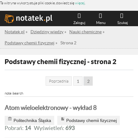
Ta witryna wykorzystuje pliki cookie, dowiedz się
więcej
.
Zaloguj
Menu
Szukaj
Notatek.pl
»
Dziedziny wiedzy
»
Nauki chemiczne
»
Podstawy chemii fizycznej
»
Strona 2
Podstawy chemii fizycznej - strona 2
Poprzednia
1
2
note /search
Atom wieloelektronowy - wykład 8
Politechnika Śląska
Podstawy chemii fizycznej
Pobrań:
14
Wyświetleń:
693