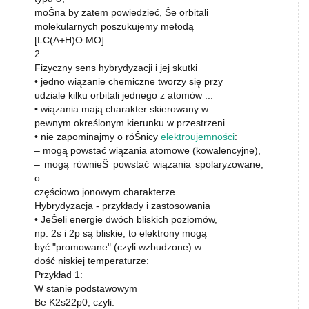
moŜna by zatem powiedzieć, Ŝe orbitali
molekularnych poszukujemy metodą
[LC(A+H)O MO] ...
2
Fizyczny sens hybrydyzacji i jej skutki
• jedno wiązanie chemiczne tworzy się przy
udziale kilku orbitali jednego z atomów ...
• wiązania mają charakter skierowany w
pewnym określonym kierunku w przestrzeni
• nie zapominajmy o róŜnicy
elektroujemności
:
– mogą powstać wiązania atomowe (kowalencyjne),
– mogą równieŜ powstać wiązania spolaryzowane,
o
częściowo jonowym charakterze
Hybrydyzacja - przykłady i zastosowania
• JeŜeli energie dwóch bliskich poziomów,
np. 2s i 2p są bliskie, to elektrony mogą
być "promowane" (czyli wzbudzone) w
dość niskiej temperaturze:
Przykład 1:
W stanie podstawowym
Be K2s22p0, czyli: