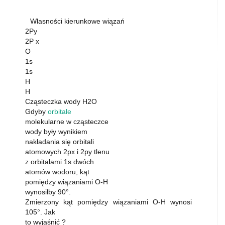
Własności kierunkowe wiązań
2Py
2P x
O
1s
1s
H
H
Cząsteczka wody H2O
Gdyby
orbitale
molekularne w cząsteczce
wody były wynikiem
nakładania się orbitali
atomowych 2px i 2py tlenu
z orbitalami 1s dwóch
atomów wodoru, kąt
pomiędzy wiązaniami O-H
wynosiłby 90°.
Zmierzony kąt pomiędzy wiązaniami O-H wynosi
105°. Jak
to wyjaśnić ?