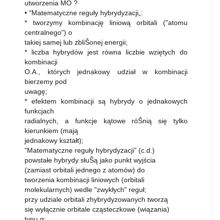
utworzenia MO ?
• "Matematyczne reguły hybrydyzacji„:
* tworzymy kombinację liniową orbitali ("atomu
centralnego") o
takiej samej lub zbliŜonej energii;
* liczba hybrydów jest równa liczbie wziętych do
kombinacji
O.A., których jednakowy udział w kombinacji
bierzemy pod
uwagę;
* efektem kombinacji są hybrydy o jednakowych
funkcjach
radialnych, a funkcje kątowe róŜnią się tylko
kierunkiem (mają
jednakowy kształt);
"Matematyczne reguły hybrydyzacji" (c.d.)
powstałe hybrydy słuŜą jako punkt wyjścia
(zamiast orbitali jednego z atomów) do
tworzenia kombinacji liniowych (orbitali
molekularnych) wedle "zwykłych" reguł;
przy udziale orbitali zhybrydyzowanych tworzą
się wyłącznie orbitale cząsteczkowe (wiązania)
typu σ;