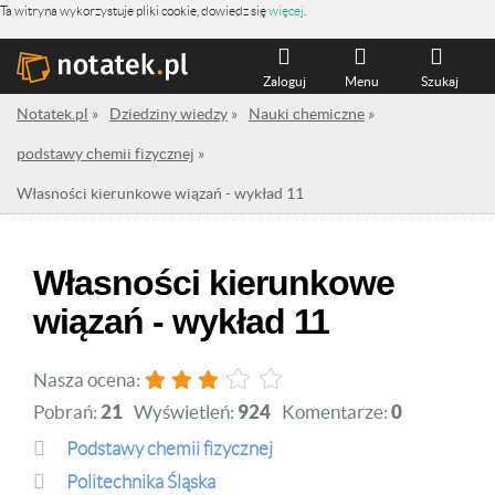
Ta witryna wykorzystuje pliki cookie, dowiedz się
więcej
.
Zaloguj
Menu
Szukaj
Notatek.pl
»
Dziedziny wiedzy
»
Nauki chemiczne
»
podstawy chemii fizycznej
»
Własności kierunkowe wiązań - wykład 11
Własności kierunkowe
wiązań - wykład 11
Nasza ocena:
Pobrań:
21
Wyświetleń:
924
Komentarze:
0
podstawy chemii fizycznej
Politechnika Śląska