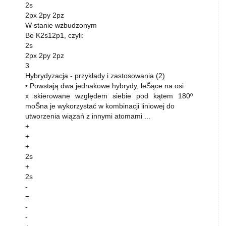
2s
2px 2py 2pz
W stanie wzbudzonym
Be K2s12p1, czyli:
2s
2px 2py 2pz
3
Hybrydyzacja - przykłady i zastosowania (2)
• Powstają dwa jednakowe hybrydy, leŜące na osi
x skierowane względem siebie pod kątem 180º
moŜna je wykorzystać w kombinacji liniowej do
utworzenia wiązań z innymi atomami ...
+
+
+
2s
+
2s
-
=
-
-