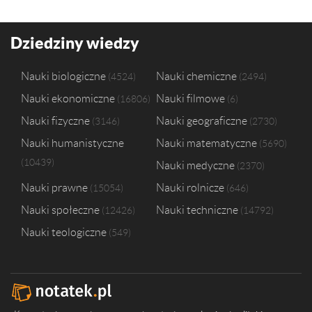
Dziedziny wiedzy
Nauki biologiczne
Nauki chemiczne
4524
2494
Nauki ekonomiczne
Nauki filmowe
16806
6
Nauki fizyczne
Nauki geograficzne
3146
2730
Nauki humanistyczne
Nauki matematyczne
5690
10439
Nauki medyczne
2370
Nauki prawne
Nauki rolnicze
15054
646
Nauki społeczne
Nauki techniczne
12426
14792
Nauki teologiczne
549