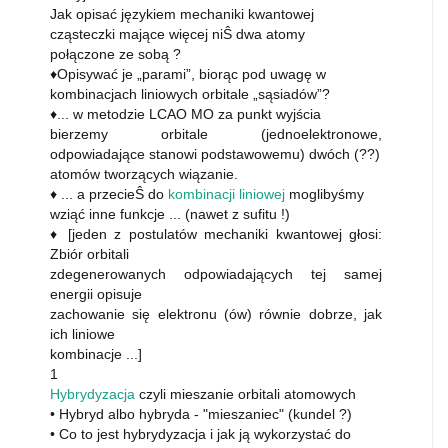
Jak opisać językiem mechaniki kwantowej
cząsteczki mające więcej niŜ dwa atomy
połączone ze sobą ?
♦Opisywać je „parami”, biorąc pod uwagę w
kombinacjach liniowych orbitale „sąsiadów”?
♦... w metodzie LCAO MO za punkt wyjścia
bierzemy orbitale (jednoelektronowe,
odpowiadające stanowi podstawowemu) dwóch (??)
atomów tworzących wiązanie.
♦ ... a przecieŜ do
kombinacji liniowej
moglibyśmy
wziąć inne funkcje ... (nawet z sufitu !)
♦ [jeden z postulatów mechaniki kwantowej głosi:
Zbiór orbitali
zdegenerowanych odpowiadających tej samej
energii opisuje
zachowanie się elektronu (ów) równie dobrze, jak
ich liniowe
kombinacje ...]
1
Hybrydyzacja
czyli mieszanie orbitali atomowych
• Hybryd albo hybryda - "mieszaniec" (kundel ?)
• Co to jest hybrydyzacja i jak ją wykorzystać do