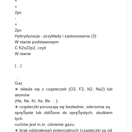
+
=
2px
-
+
2px
Hybrydyzacja - przykłady i zastosowania (3)
W stanie podstawowym
C K2s22p2, czyli:
W stanie
(…)
…
Gaz
∗ składa się z cząsteczek (O2, F2, N2, Na2) lub
atomów
(He, Ne, Kr, Xe, Be ... );
∗ cząsteczki poruszają się bezładnie, zderzenia są
spręŜyste lub zbliŜone do spręŜystych, skutkiem
tych
ruchów jest m.in. ciśnienie gazu;
∗ brak oddziaływań potencjalnych (cząsteczki są od