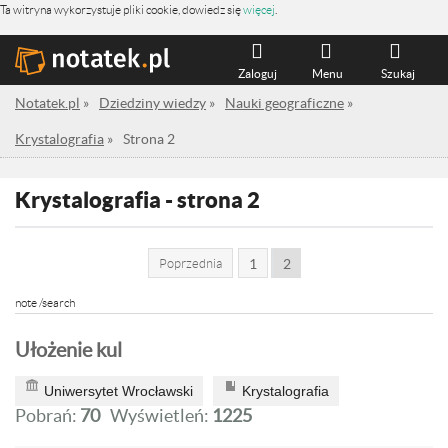
Ta witryna wykorzystuje pliki cookie, dowiedz się
więcej
.
Zaloguj
Menu
Szukaj
Notatek.pl
»
Dziedziny wiedzy
»
Nauki geograficzne
»
Krystalografia
»
Strona 2
Krystalografia - strona 2
Poprzednia
1
2
note /search
Ułożenie kul
Uniwersytet Wrocławski
Krystalografia
Pobrań:
70
Wyświetleń:
1225