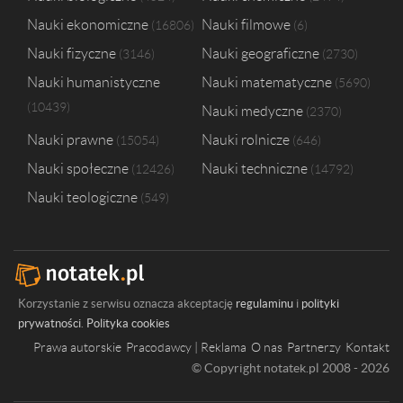
Nauki ekonomiczne
Nauki filmowe
16806
6
Nauki fizyczne
Nauki geograficzne
3146
2730
Nauki humanistyczne
Nauki matematyczne
5690
10439
Nauki medyczne
2370
Nauki prawne
Nauki rolnicze
15054
646
Nauki społeczne
Nauki techniczne
12426
14792
Nauki teologiczne
549
Korzystanie z serwisu oznacza akceptację
regulaminu
i
polityki
prywatności
.
Polityka cookies
Prawa autorskie
Pracodawcy | Reklama
O nas
Partnerzy
Kontakt
© Copyright notatek.pl 2008 - 2026