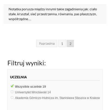
Notatka porusza między innymi takie zagadnienia jak: ciało
stałe, kryształ, sieć przestrzenna, równania, pas płaszczyzn,
współrzędne....
Poprzednia
1
2
Filtruj wyniki:
UCZELNIA
Wszystkie uczelnie
19
Uniwersytet Wrocławski
14
Akademia Górniczo-Hutnicza im. Stanisława Staszica w Krakowie
5