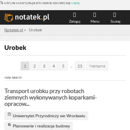
Ta witryna wykorzystuje pliki cookie, dowiedz się
więcej
.
Zaloguj
Menu
Szukaj
Notatek.pl
»
Urobek
Urobek
...
1
2
3
4
5
23
Następna
note /search
Transport urobku przy robotach
ziemnych wykonywanych koparkami-
opracow...
Uniwersytet Przyrodniczy we Wrocławiu
Planowanie i realizacja budowy