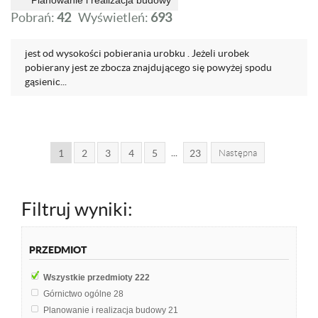
Planowanie i realizacja budowy
Pobrań:
42
Wyświetleń:
693
jest od wysokości pobierania urobku . Jeżeli urobek
pobierany jest ze zbocza znajdującego się powyżej spodu
gąsienic...
...
1
2
3
4
5
23
Następna
Filtruj wyniki:
PRZEDMIOT
Wszystkie przedmioty
222
Górnictwo ogólne
28
Planowanie i realizacja budowy
21