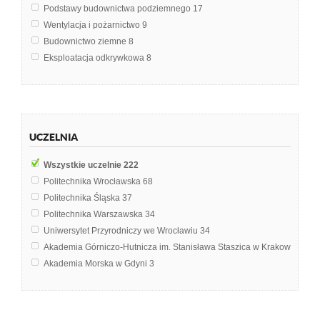
Podstawy budownictwa podziemnego
17
Wentylacja i pożarnictwo
9
Budownictwo ziemne
8
Eksploatacja odkrywkowa
8
Budownictwo Ogólne
7
Fundamentowanie
7
Geotechnika
7
Technika podziemnej eksploatacji złóż
7
UCZELNIA
Technika strzelnicza
7
Podziemne magazyny i składowiska
6
Wszystkie uczelnie
222
Eksploatacja podziemna
4
Politechnika Wrocławska
68
Technologia Robót Budowlanych
4
Politechnika Śląska
37
Technologia i Organizacja Budowy
4
Politechnika Warszawska
34
Geodezja
3
Uniwersytet Przyrodniczy we Wrocławiu
34
Inżynieria Miejska
3
Akademia Górniczo-Hutnicza im. Stanisława Staszica w Krakowie
20
Klimatyzacja kopalń
3
Akademia Morska w Gdyni
3
Nawigacja
3
Uniwersytet Ekonomiczny w Krakowie
3
Podstawy górnictwa
3
Uniwersytet Rolniczy im. Hugona Kołłątaja w Krakowie
2
Technologia chemiczna
3
Akademia Pomorska w Słupsku
1