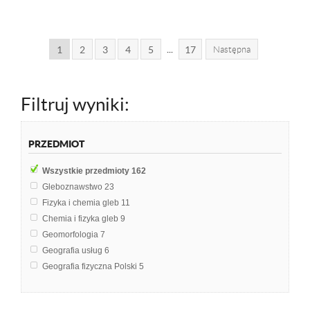
...
1
2
3
4
5
17
Następna
Filtruj wyniki:
PRZEDMIOT
Wszystkie przedmioty
162
Gleboznawstwo
23
Fizyka i chemia gleb
11
Chemia i fizyka gleb
9
Geomorfologia
7
Geografia usług
6
Geografia fizyczna Polski
5
Nawodnienia
5
Geodezja
4