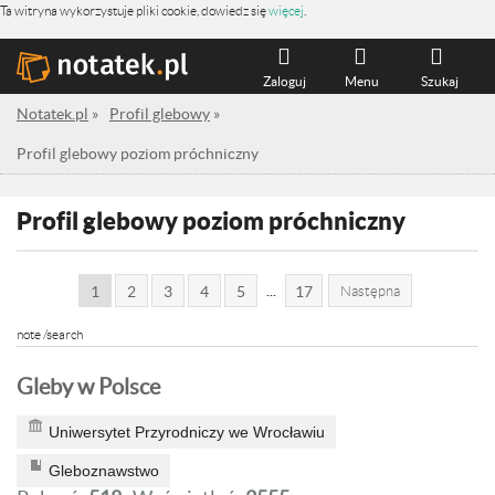
Ta witryna wykorzystuje pliki cookie, dowiedz się
więcej
.
Zaloguj
Menu
Szukaj
Notatek.pl
»
Profil glebowy
»
Profil glebowy poziom próchniczny
Profil glebowy poziom próchniczny
...
1
2
3
4
5
17
Następna
note /search
Gleby w Polsce
Uniwersytet Przyrodniczy we Wrocławiu
Gleboznawstwo