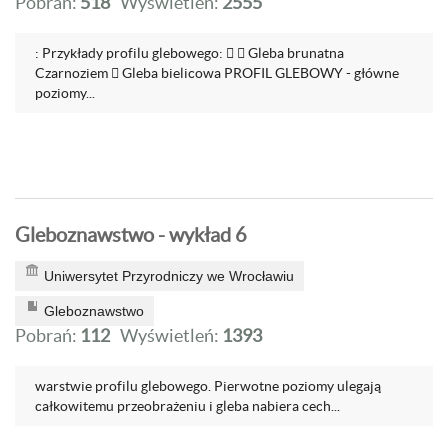
Pobrań:
518
Wyświetleń:
2555
: Przykłady profilu glebowego:   Gleba brunatna
Czarnoziem  Gleba bielicowa PROFIL GLEBOWY - główne
poziomy...
Gleboznawstwo - wykład 6
Uniwersytet Przyrodniczy we Wrocławiu
Gleboznawstwo
Pobrań:
112
Wyświetleń:
1393
warstwie profilu glebowego. Pierwotne poziomy ulegają
całkowitemu przeobrażeniu i gleba nabiera cech...