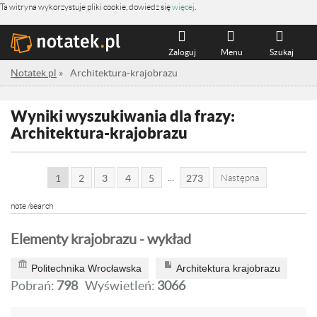
Ta witryna wykorzystuje pliki cookie, dowiedz się
więcej
.
Zaloguj
Menu
Szukaj
Notatek.pl
»
Architektura-krajobrazu
Wyniki wyszukiwania dla frazy:
Architektura-krajobrazu
...
1
2
3
4
5
273
Następna
note /search
Elementy krajobrazu - wykład
Politechnika Wrocławska
Architektura krajobrazu
Pobrań:
798
Wyświetleń:
3066