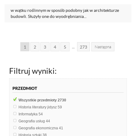
w wątku roślinnym w sposób podobny jak w architekturze
budowli. Służyły one do wyodrębniania...
...
1
2
3
4
5
273
Następna
Filtruj wyniki:
PRZEDMIOT
Wszystkie przedmioty
2730
Historia literatury jidysz
59
Informatyka
54
Geografia usług
44
Geografia ekonomiczna
41
Historia sztuki
38