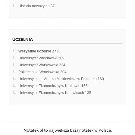
Historia nowożytna
37
Multimedia i sieci komputerowe
33
Budownictwo
32
Socjologia
31
Geografia fizyczna świata
27
UCZELNIA
Geografia turystyczna
27
Geografia fizyczna Polski
26
Wszystkie uczelnie
2730
Historia budowy miast
25
Uniwersytet Wrocławski
309
Ochrona środowiska
24
Uniwersytet Warszawski
224
Historia kultury
23
Politechnika Wrocławska
204
Polityka
22
Uniwersytet im. Adama Mickiewicza w Poznaniu
160
Architektura
21
Uniwersytet Ekonomiczny w Krakowie
155
Filozofia
21
Uniwersytet Ekonomiczny w Katowicach
135
Ekologia
20
Akademia Górniczo-Hutnicza im. Stanisława Staszica w Krakowie
129
Geografia regionalna świata
20
Uniwersytet Jagielloński w Krakowie
129
Historia literatury polskiej - romantyzm
19
Uniwersytet Mikołaja Kopernika w Toruniu
121
Prawo administracyjne
19
Politechnika Warszawska
120
Technologia informacyjna
19
Uniwersytet Gdański
65
Notatek.pl to największa baza notatek w Polsce.
Bazy danych
17
Uniwersytet Łódzki
64