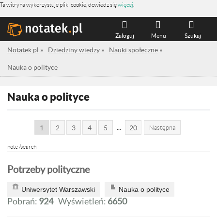
Ta witryna wykorzystuje pliki cookie, dowiedz się
więcej
.
Zaloguj
Menu
Szukaj
Notatek.pl
»
Dziedziny wiedzy
»
Nauki społeczne
»
Nauka o polityce
Nauka o polityce
...
1
2
3
4
5
20
Następna
note /search
Potrzeby polityczne
Uniwersytet Warszawski
Nauka o polityce
Pobrań:
924
Wyświetleń:
6650