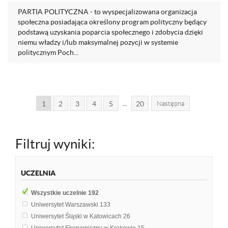
PARTIA POLITYCZNA - to wyspecjalizowana organizacja
społeczna posiadająca określony program polityczny będący
podstawą uzyskania poparcia społecznego i zdobycia dzięki
niemu władzy i/lub maksymalnej pozycji w systemie
politycznym Poch...
...
1
2
3
4
5
20
Następna
Filtruj wyniki:
UCZELNIA
Wszystkie uczelnie
192
Uniwersytet Warszawski
133
Uniwersytet Śląski w Katowicach
26