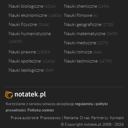
Nauki biologiczne
Nauki chemiczne
4524
2494
Nauki ekonomiczne
Nauki filmowe
16806
6
Nauki fizyczne
Nauki geograficzne
3146
2730
Nauki humanistyczne
Nauki matematyczne
5690
10439
Nauki medyczne
2370
Nauki prawne
Nauki rolnicze
15054
646
Nauki społeczne
Nauki techniczne
12426
14792
Nauki teologiczne
549
Korzystanie z serwisu oznacza akceptację
regulaminu
i
polityki
prywatności
.
Polityka cookies
Prawa autorskie
Pracodawcy | Reklama
O nas
Partnerzy
Kontakt
© Copyright notatek.pl 2008 - 2026