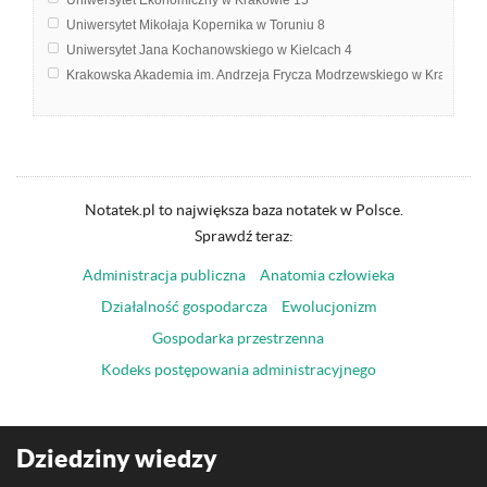
Uniwersytet Ekonomiczny w Krakowie
15
Uniwersytet Mikołaja Kopernika w Toruniu
8
Uniwersytet Jana Kochanowskiego w Kielcach
4
Krakowska Akademia im. Andrzeja Frycza Modrzewskiego w Krakowie
Akademia Pomorska w Słupsku
1
Politechnika Krakowska im. Tadeusza Kościuszki
1
Uniwersytet Gdański
1
Uniwersytet Wrocławski
1
Notatek.pl to największa baza notatek w Polsce.
Sprawdź teraz:
Administracja publiczna
Anatomia człowieka
Działalność gospodarcza
Ewolucjonizm
Gospodarka przestrzenna
Kodeks postępowania administracyjnego
Dziedziny wiedzy