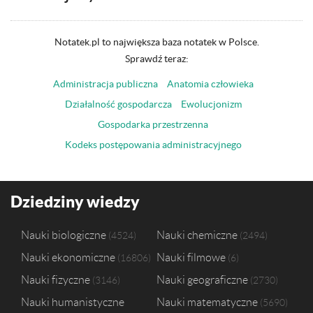
Notatek.pl to największa baza notatek w Polsce.
Sprawdź teraz:
Administracja publiczna
Anatomia człowieka
Działalność gospodarcza
Ewolucjonizm
Gospodarka przestrzenna
Kodeks postępowania administracyjnego
Dziedziny wiedzy
Nauki biologiczne
Nauki chemiczne
4524
2494
Nauki ekonomiczne
Nauki filmowe
16806
6
Nauki fizyczne
Nauki geograficzne
3146
2730
Nauki humanistyczne
Nauki matematyczne
5690