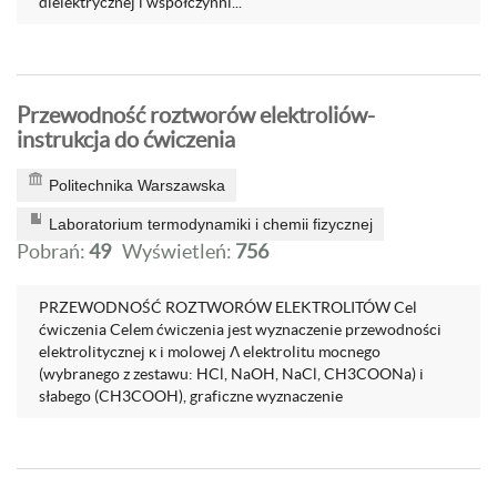
dielektrycznej i współczynni...
Przewodność roztworów elektroliów-
instrukcja do ćwiczenia
Politechnika Warszawska
Laboratorium termodynamiki i chemii fizycznej
Pobrań:
49
Wyświetleń:
756
PRZEWODNOŚĆ ROZTWORÓW ELEKTROLITÓW Cel
ćwiczenia Celem ćwiczenia jest wyznaczenie przewodności
elektrolitycznej κ i molowej Λ elektrolitu mocnego
(wybranego z zestawu: HCl, NaOH, NaCl, CH3COONa) i
słabego (CH3COOH), graficzne wyznaczenie