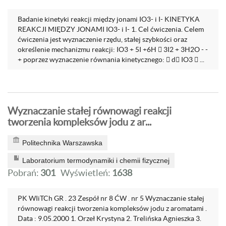
Badanie kinetyki reakcji między jonami IO3- i I- KINETYKA
REAKCJI MIĘDZY JONAMI IO3- i I- 1. Cel ćwiczenia. Celem
ćwiczenia jest wyznaczenie rzędu, stałej szybkości oraz
określenie mechanizmu reakcji: IO3 + 5I +6H  3I2 + 3H2O - -
+ poprzez wyznaczenie równania kinetycznego:  d IO3  ...
Wyznaczanie stałej równowagi reakcji
tworzenia kompleksów jodu z ar...
Politechnika Warszawska
Laboratorium termodynamiki i chemii fizycznej
Pobrań:
301
Wyświetleń:
1638
PK WIiTCh GR . 23 Zespół nr 8 ĆW . nr 5 Wyznaczanie stałej
równowagi reakcji tworzenia kompleksów jodu z aromatami .
Data : 9.05.2000 1. Orzeł Krystyna 2. Trelińska Agnieszka 3.