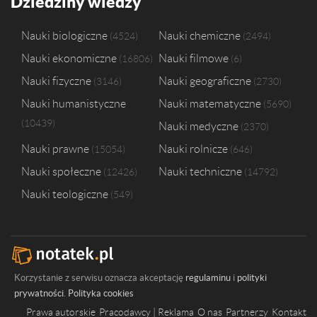
Dziedziny wiedzy
Nauki biologiczne
Nauki chemiczne
4524
2494
Nauki ekonomiczne
Nauki filmowe
16806
6
Nauki fizyczne
Nauki geograficzne
3146
2730
Nauki humanistyczne
Nauki matematyczne
5690
10439
Nauki medyczne
2370
Nauki prawne
Nauki rolnicze
15054
646
Nauki społeczne
Nauki techniczne
12426
14792
Nauki teologiczne
549
Korzystanie z serwisu oznacza akceptację
regulaminu
i
polityki
prywatności
.
Polityka cookies
Prawa autorskie
Pracodawcy | Reklama
O nas
Partnerzy
Kontakt