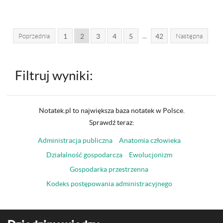
...
Poprzednia
1
2
3
4
5
42
Następna
Filtruj wyniki:
Notatek.pl to największa baza notatek w Polsce.
Sprawdź teraz:
Administracja publiczna
Anatomia człowieka
Działalność gospodarcza
Ewolucjonizm
Gospodarka przestrzenna
Kodeks postępowania administracyjnego