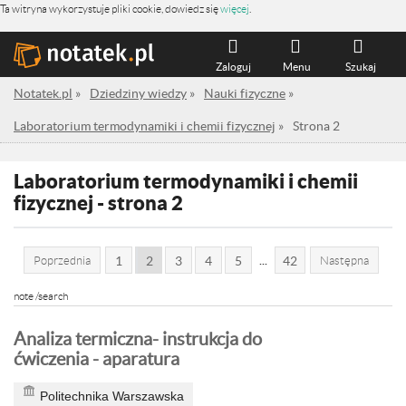
Ta witryna wykorzystuje pliki cookie, dowiedz się
więcej
.
Zaloguj
Menu
Szukaj
Notatek.pl
»
Dziedziny wiedzy
»
Nauki fizyczne
»
Laboratorium termodynamiki i chemii fizycznej
»
Strona 2
Laboratorium termodynamiki i chemii
fizycznej - strona 2
...
Poprzednia
1
2
3
4
5
42
Następna
note /search
Analiza termiczna- instrukcja do
ćwiczenia - aparatura
Politechnika Warszawska