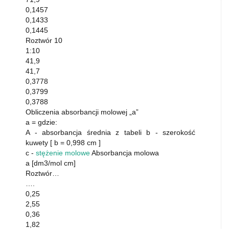
0,1457
0,1433
0,1445
Roztwór 10
1:10
41,9
41,7
0,3778
0,3799
0,3788
Obliczenia absorbancji molowej „a”
a = gdzie:
A - absorbancja średnia z tabeli b - szerokość
kuwety [ b = 0,998 cm ]
c -
stężenie molowe
Absorbancja molowa
a [dm3/mol cm]
Roztwór…
….
0,25
2,55
0,36
1,82