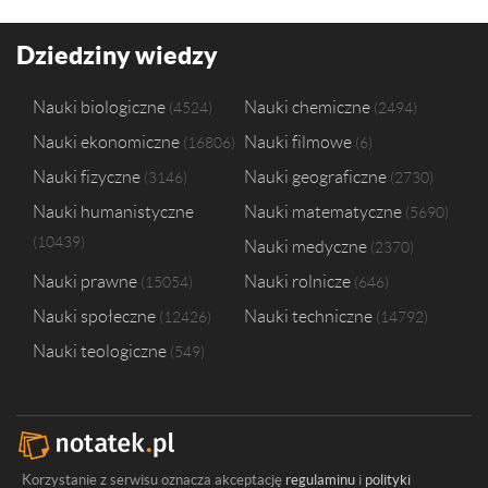
Dziedziny wiedzy
Nauki biologiczne
Nauki chemiczne
4524
2494
Nauki ekonomiczne
Nauki filmowe
16806
6
Nauki fizyczne
Nauki geograficzne
3146
2730
Nauki humanistyczne
Nauki matematyczne
5690
10439
Nauki medyczne
2370
Nauki prawne
Nauki rolnicze
15054
646
Nauki społeczne
Nauki techniczne
12426
14792
Nauki teologiczne
549
Korzystanie z serwisu oznacza akceptację
regulaminu
i
polityki