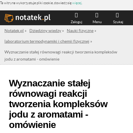
Ta witryna wykorzystuje pliki cookie, dowiedz się
więcej
.
Zaloguj
Menu
Szukaj
Notatek.pl
»
Dziedziny wiedzy
»
Nauki fizyczne
»
laboratorium termodynamiki i chemii fizycznej
»
Wyznaczanie stałej równowagi reakcji tworzenia kompleksów
jodu z aromatami - omówienie
Wyznaczanie stałej
równowagi reakcji
tworzenia kompleksów
jodu z aromatami -
omówienie