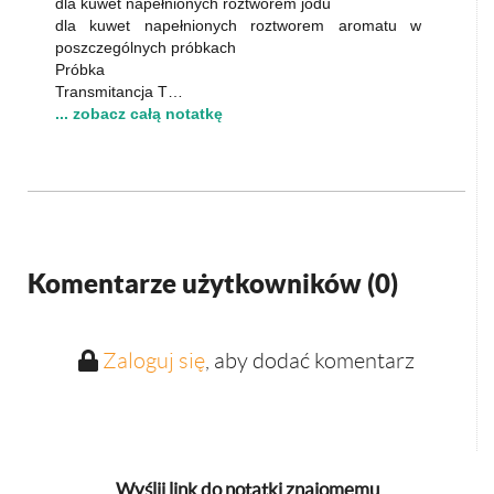
dla kuwet napełnionych roztworem jodu
dla kuwet napełnionych roztworem aromatu w
poszczególnych próbkach
Próbka
Transmitancja T…
... zobacz całą notatkę
Komentarze użytkowników (
0
)
Zaloguj się
, aby dodać komentarz
Wyślij link do notatki znajomemu