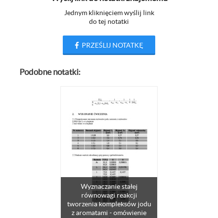
Jednym kliknięciem wyślij link
do tej notatki
PRZEŚLIJ NOTATKĘ
Podobne notatki:
Wyznaczanie stałej
równowagi reakcji
tworzenia kompleksów jodu
z aromatami - omówienie