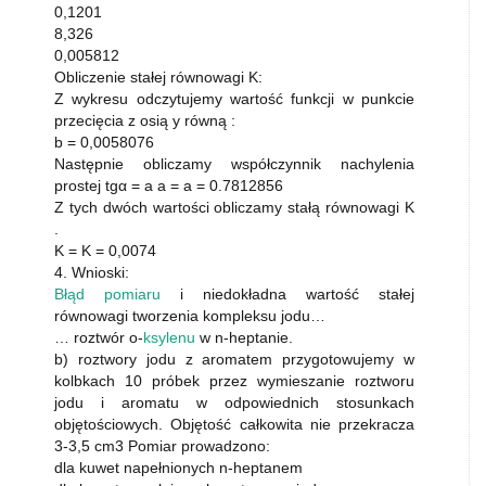
0,1201
8,326
0,005812
Obliczenie stałej równowagi K:
Z wykresu odczytujemy wartość funkcji w punkcie
przecięcia z osią y równą :
b = 0,0058076
Następnie obliczamy współczynnik nachylenia
prostej tgα = a a = a = 0.7812856
Z tych dwóch wartości obliczamy stałą równowagi K
.
K = K = 0,0074
4. Wnioski:
Błąd pomiaru
i niedokładna wartość stałej
równowagi tworzenia kompleksu jodu…
… roztwór o-
ksylenu
w n-heptanie.
b) roztwory jodu z aromatem przygotowujemy w
kolbkach 10 próbek przez wymieszanie roztworu
jodu i aromatu w odpowiednich stosunkach
objętościowych. Objętość całkowita nie przekracza
3-3,5 cm3 Pomiar prowadzono:
dla kuwet napełnionych n-heptanem