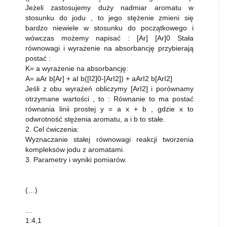
Jeżeli zastosujemy duży nadmiar aromatu w
stosunku do jodu , to jego stężenie zmieni się
bardzo niewiele w stosunku do początkowego i
wówczas możemy napisać : [Ar] [Ar]0 Stała
równowagi i wyrażenie na absorbancję przybierają
postać :
K= a wyrażenie na absorbancję:
A= aAr b[Ar] + aI b([I2]0-[ArI2]) + aArI2 b[ArI2]
Jeśli z obu wyrażeń obliczymy [ArI2] i porównamy
otrzymane wartości , to : Równanie to ma postać
równania linii prostej y = a x + b , gdzie x to
odwrotność stężenia aromatu, a i b to stałe.
2. Cel ćwiczenia:
Wyznaczanie stałej równowagi reakcji tworzenia
kompleksów jodu z aromatami.
3. Parametry i wyniki pomiarów.
(…)
…
1:4,1