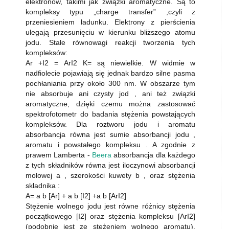
elektronów, takimi jak związki aromatyczne. Są to
kompleksy typu „charge transfer” ,czyli z
przeniesieniem ładunku. Elektrony z pierścienia
ulegają przesunięciu w kierunku bliższego atomu
jodu. Stałe równowagi reakcji tworzenia tych
kompleksów:
Ar +I2 = ArI2 K= są niewielkie. W widmie w
nadfiolecie pojawiają się jednak bardzo silne pasma
pochłaniania przy około 300 nm. W obszarze tym
nie absorbuje ani czysty jod , ani też związki
aromatyczne, dzięki czemu można zastosować
spektrofotometr do badania stężenia powstających
kompleksów. Dla roztworu jodu i aromatu
absorbancja równa jest sumie absorbancji jodu ,
aromatu i powstałego kompleksu . A zgodnie z
prawem Lamberta -
Beera
absorbancja dla każdego
z tych składników równa jest iloczynowi absorbancji
molowej a , szerokości kuwety b , oraz stężenia
składnika :
A= a b [Ar] + a b [I2] +a b [ArI2]
Stężenie wolnego jodu jest równe różnicy stężenia
początkowego [I2] oraz stężenia kompleksu [ArI2]
(podobnie jest ze stężeniem wolnego aromatu).