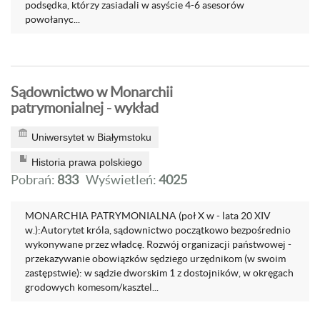
podsędka, którzy zasiadali w asyście 4-6 asesorów
powołanyc...
Sądownictwo w Monarchii
patrymonialnej - wykład
Uniwersytet w Białymstoku
Historia prawa polskiego
Pobrań:
833
Wyświetleń:
4025
MONARCHIA PATRYMONIALNA (poł X w - lata 20 XIV
w.):Autorytet króla, sądownictwo początkowo bezpośrednio
wykonywane przez władcę. Rozwój organizacji państwowej -
przekazywanie obowiązków sędziego urzędnikom (w swoim
zastępstwie): w sądzie dworskim 1 z dostojników, w okręgach
grodowych komesom/kasztel...