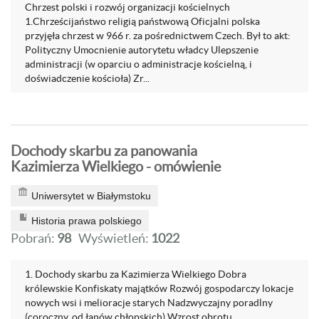
Chrzest polski i rozwój organizacji kościelnych
1.Chrześcijaństwo religią państwową Oficjalni polska
przyjęła chrzest w 966 r. za pośrednictwem Czech. Był to akt:
Polityczny Umocnienie autorytetu władcy Ulepszenie
administracji (w oparciu o administracje kościelną, i
doświadczenie kościoła) Zr...
Dochody skarbu za panowania
Kazimierza Wielkiego - omówienie
Uniwersytet w Białymstoku
Historia prawa polskiego
Pobrań:
98
Wyświetleń:
1022
1. Dochody skarbu za Kazimierza Wielkiego Dobra
królewskie Konfiskaty majątków Rozwój gospodarczy lokacje
nowych wsi i melioracje starych Nadzwyczajny poradlny
(coroczny, od łanów chłopskich) Wzrost obrotu