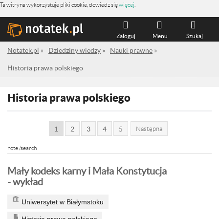
Ta witryna wykorzystuje pliki cookie, dowiedz się
więcej
.
Zaloguj
Menu
Szukaj
Notatek.pl
»
Dziedziny wiedzy
»
Nauki prawne
»
Historia prawa polskiego
Historia prawa polskiego
1
2
3
4
5
Następna
note /search
Mały kodeks karny i Mała Konstytucja
- wykład
Uniwersytet w Białymstoku