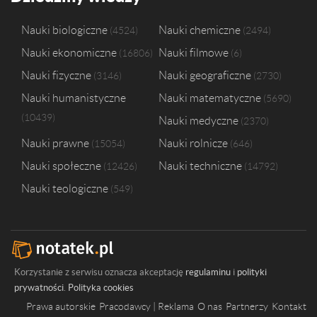
Nauki biologiczne
Nauki chemiczne
4524
2494
Nauki ekonomiczne
Nauki filmowe
16806
6
Nauki fizyczne
Nauki geograficzne
3146
2730
Nauki humanistyczne
Nauki matematyczne
5690
10439
Nauki medyczne
2370
Nauki prawne
Nauki rolnicze
15054
646
Nauki społeczne
Nauki techniczne
12426
14792
Nauki teologiczne
549
Korzystanie z serwisu oznacza akceptację
regulaminu
i
polityki
prywatności
.
Polityka cookies
Prawa autorskie
Pracodawcy | Reklama
O nas
Partnerzy
Kontakt