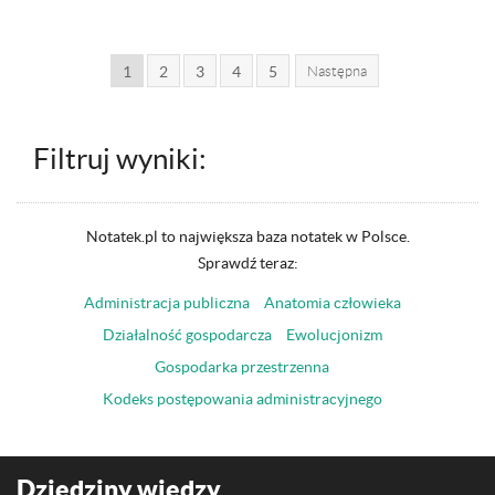
1
2
3
4
5
Następna
Filtruj wyniki:
Notatek.pl to największa baza notatek w Polsce.
Sprawdź teraz:
Administracja publiczna
Anatomia człowieka
Działalność gospodarcza
Ewolucjonizm
Gospodarka przestrzenna
Kodeks postępowania administracyjnego
Dziedziny wiedzy