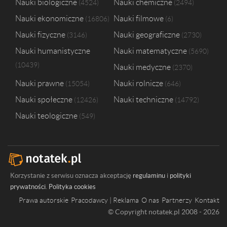
Nauki biologiczne
Nauki chemiczne
4524
2494
Politechnika Wrocławska
1
Nauki ekonomiczne
Nauki filmowe
16806
6
Politechnika Świętokrzyska w Kielcach
1
Uniwersytet Kardynała Stefana Wyszyńskiego w Warszawie
1
Nauki fizyczne
Nauki geograficzne
3146
2730
Uniwersytet Kazimierza Wielkiego w Bydgoszczy
1
Nauki humanistyczne
Nauki matematyczne
5690
Uniwersytet Marii Curie-Skłodowskiej w Lublinie
1
10439
Nauki medyczne
Uniwersytet Opolski
1
2370
Nauki prawne
Nauki rolnicze
15054
646
Nauki społeczne
Nauki techniczne
12426
14792
Nauki teologiczne
549
Korzystanie z serwisu oznacza akceptację
regulaminu
i
polityki
prywatności
.
Polityka cookies
Prawa autorskie
Pracodawcy | Reklama
O nas
Partnerzy
Kontakt
© Copyright notatek.pl 2008 - 2026