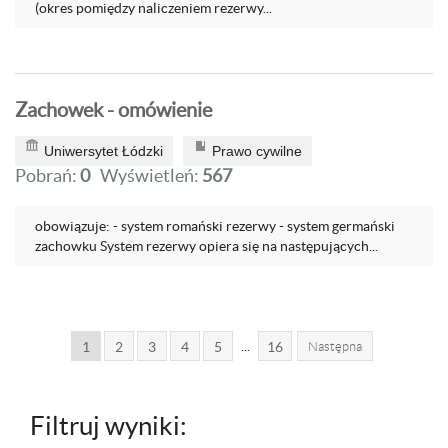
(okres pomiędzy naliczeniem rezerwy...
Zachowek - omówienie
Uniwersytet Łódzki
Prawo cywilne
Pobrań:
0
Wyświetleń:
567
obowiązuje: - system romański rezerwy - system germański
zachowku System rezerwy opiera się na następujących...
...
1
2
3
4
5
16
Następna
Filtruj wyniki: