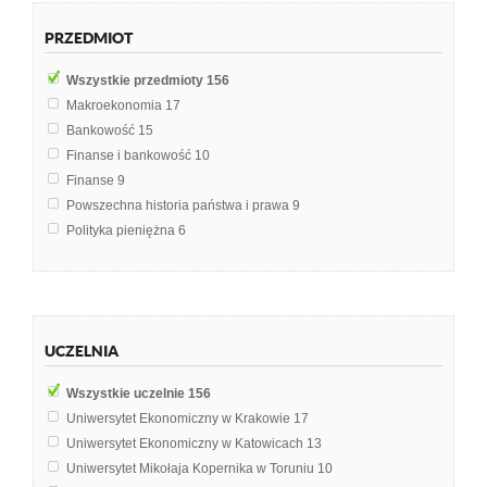
PRZEDMIOT
Wszystkie przedmioty
156
Makroekonomia
17
Bankowość
15
Finanse i bankowość
10
Finanse
9
Powszechna historia państwa i prawa
9
Polityka pieniężna
6
Ekonomia
5
Mikroekonomia
5
Prawoznawstwo
5
Finanse publiczne
4
UCZELNIA
Finanse międzynarodowe
3
Globalizacja
2
Wszystkie uczelnie
156
Historia prawa sądowego
2
Uniwersytet Ekonomiczny w Krakowie
17
Instytucje i rynki finansowe
2
Uniwersytet Ekonomiczny w Katowicach
13
Metodologia badań politologicznych
2
Uniwersytet Mikołaja Kopernika w Toruniu
10
Międzynarodowe stosunki gospodarcze
2