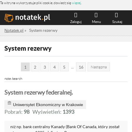
Ta witryna wykorzystuje pliki cookie, dowiedz się
więcej
.
Zaloguj
Menu
Szukaj
Notatek.pl
»
System rezerwy
System rezerwy
...
1
2
3
4
5
16
Następna
note /search
System rezerwy federalnej.
Uniwersytet Ekonomiczny w Krakowie
Pobrań:
98
Wyświetleń:
1393
niż np. bank centralny Kanady (Bank Of Canada, który został