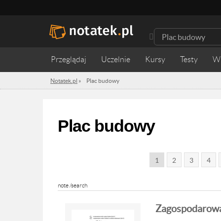
Przeglądaj
Uczelnie
Kursy
Testy
W
Notatek.pl
»
Plac budowy
Plac budowy
1
2
3
4
note /search
Zagospodarowa