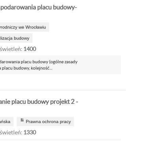
spodarowania placu budowy-
yrodniczy we Wrocławiu
alizacja budowy
wietleń:
1400
darowania placu budowy (ogólne zasady
placu budowy, kolejność...
ie placu budowy projekt 2 -
ańska
Prawna ochrona pracy
wietleń:
1330