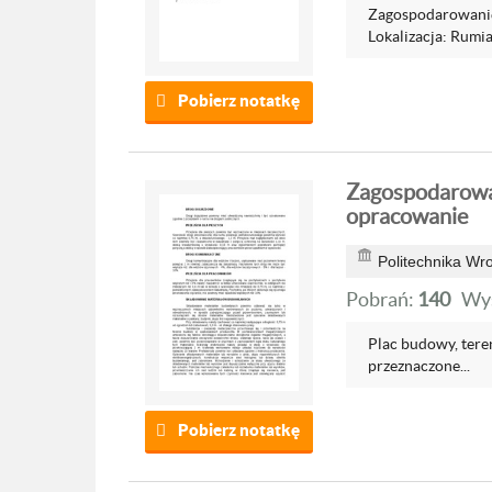
Zagospodarowanie
Lokalizacja: Rumia
Pobierz notatkę
Zagospodarowan
opracowanie
Politechnika Wr
Pobrań:
140
Wyś
Plac budowy, teren
przeznaczone...
Pobierz notatkę