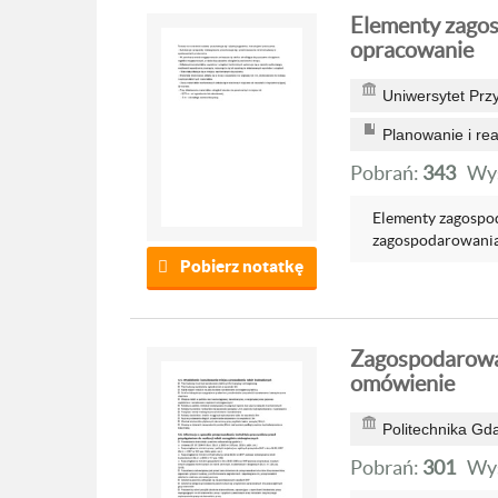
Elementy zago
opracowanie
Uniwersytet Prz
Planowanie i re
Pobrań:
343
Wyś
Elementy zagospo
zagospodarowania 
Pobierz notatkę
Zagospodarowan
omówienie
Politechnika Gd
Pobrań:
301
Wyś