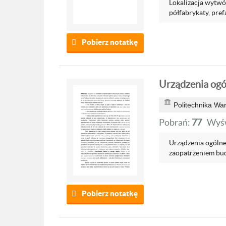
Lokalizacja wytw
półfabrykaty, prefa
Pobierz notatkę
Urządzenia ogó
Politechnika Wa
Pobrań:
77
Wyśw
Urządzenia ogólne
zaopatrzeniem bu
Pobierz notatkę