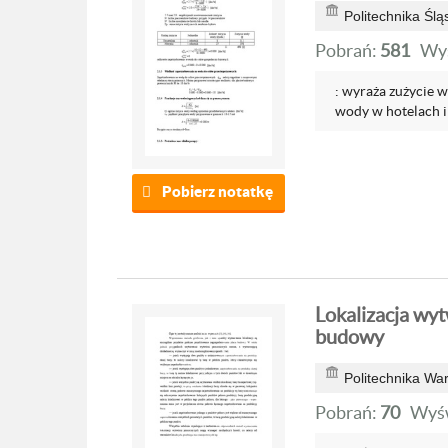
Politechnika Ślą
Pobrań:
581
Wyś
: wyraża zużycie 
wody w hotelach i 
Pobierz notatkę
Lokalizacja wy
budowy
Politechnika Wa
Pobrań:
70
Wyśw