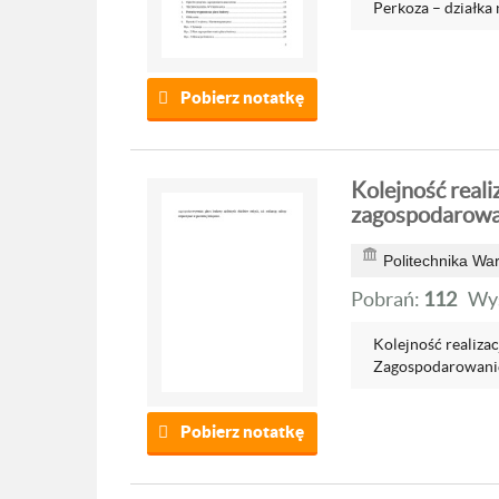
Perkoza – działka 
Pobierz notatkę
Kolejność reali
zagospodarowa
Politechnika Wa
Pobrań:
112
Wyś
Kolejność realiz
Zagospodarowanie
Pobierz notatkę