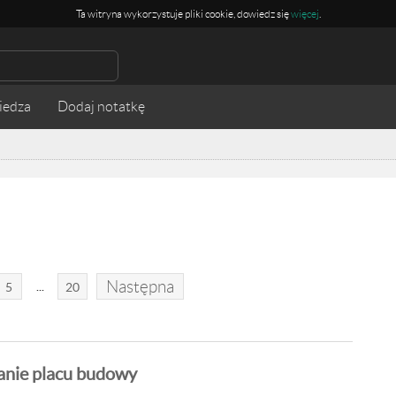
Ta witryna wykorzystuje pliki cookie, dowiedz się
więcej
.
iedza
Następna
...
5
20
nie placu budowy