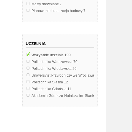
Mosty drewniane
7
Planowanie i realizacja budowy
7
Ekonomika budownictwa
6
Prawna ochrona pracy
6
Materiały budowlane
4
Technologia Robót Budowlanych
4
UCZELNIA
Geodezja inżynieryjna
3
Podstawy budownictwa podziemnego
3
Wszystkie uczelnie
199
Zagadnienia bezpieczeństwa pracy
3
Politechnika Warszawska
70
Analiza finansowa
2
Politechnika Wrocławska
26
Bezpieczeństwo Państwa
2
Uniwersytet Przyrodniczy we Wrocławiu
13
Budownictwo podziemne
2
Politechnika Śląska
12
Budownictwo ziemne
2
Politechnika Gdańska
11
Ekonomika
2
Akademia Górniczo-Hutnicza im. Stanisława Staszica w Krak
Fundamentowanie
2
Uniwersytet Wrocławski
7
Podstawy budownictwa
2
Politechnika Krakowska im. Tadeusza Kościuszki
5
Technologia betonu
2
Uniwersytet Ekonomiczny w Katowicach
5
Technologia projektowania przeładunku i składowania
2
Uniwersytet Ekonomiczny w Krakowie
3
Zarządzanie produkcją
2
Uniwersytet Szczeciński
3