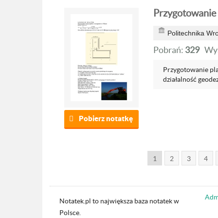
Przygotowanie
Politechnika Wr
Pobrań:
329
Wyś
Przygotowanie pl
działalność geodez
Pobierz notatkę
1
2
3
4
Admi
Notatek.pl to największa baza notatek w
Polsce.