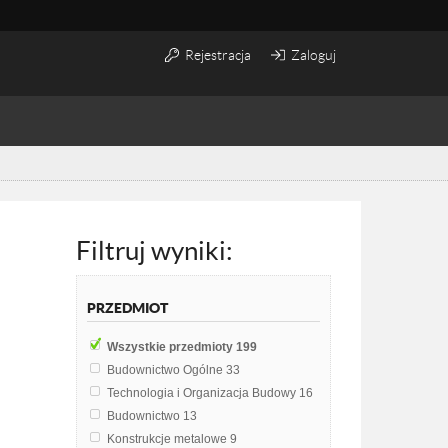
Rejestracja
Zaloguj
Filtruj wyniki:
PRZEDMIOT
Wszystkie przedmioty
199
Budownictwo Ogólne
33
Technologia i Organizacja Budowy
16
Budownictwo
13
Konstrukcje metalowe
9