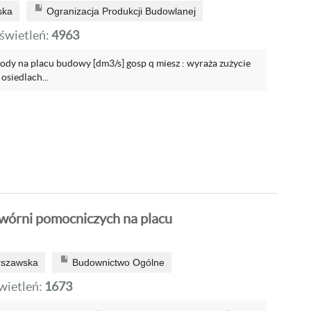
ska
Ogranizacja Produkcji Budowlanej
wietleń:
4963
wody na placu budowy [dm3/s] gosp q miesz : wyraża zużycie
osiedlach...
twórni pomocniczych na placu
rszawska
Budownictwo Ogólne
ietleń:
1673