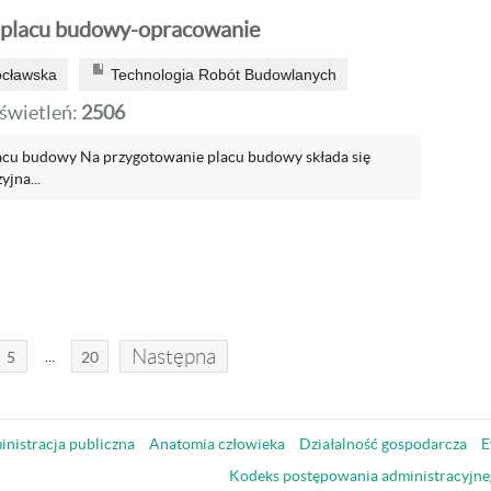
 placu budowy-opracowanie
ocławska
Technologia Robót Budowlanych
wietleń:
2506
acu budowy Na przygotowanie placu budowy składa się
yjna...
Następna
...
5
20
nistracja publiczna
Anatomia człowieka
Działalność gospodarcza
E
Kodeks postępowania administracyjne