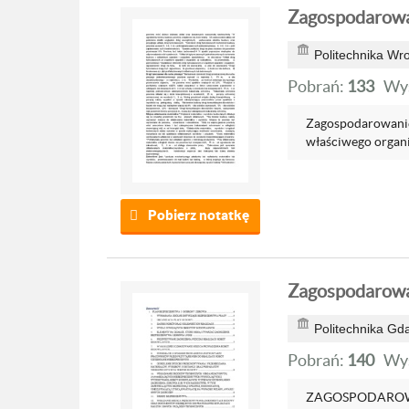
Zagospodarowa
Politechnika Wr
Pobrań:
133
Wyś
Zagospodarowanie
właściwego organiz
Pobierz notatkę
Zagospodarowa
Politechnika Gd
Pobrań:
140
Wyś
ZAGOSPODAROWAN