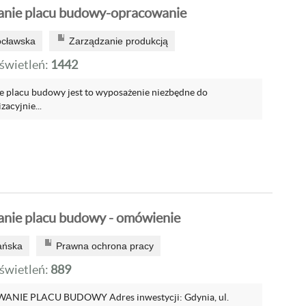
nie placu budowy-opracowanie
ocławska
Zarządzanie produkcją
wietleń:
1442
 placu budowy jest to wyposażenie niezbędne do
acyjnie...
nie placu budowy - omówienie
ańska
Prawna ochrona pracy
wietleń:
889
IE PLACU BUDOWY Adres inwestycji: Gdynia, ul.