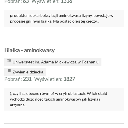
Pobrań:
63
Wyświetleń:
1316
produktem dekarboksylacji aminokwasu lizyny, powstaje w
procesie gnilnym białka. Ma postać oleistej cieczy...
Białka - aminokwasy
Uniwersytet im. Adama Mickiewicza w Poznaniu
Żywienie dziecka
Pobrań:
231
Wyświetleń:
1827
), czyli są obecne również w erytroblastach. W ich skald
wchodzi dużo ilość takich aminokwasów jak lizyna i
arginina...