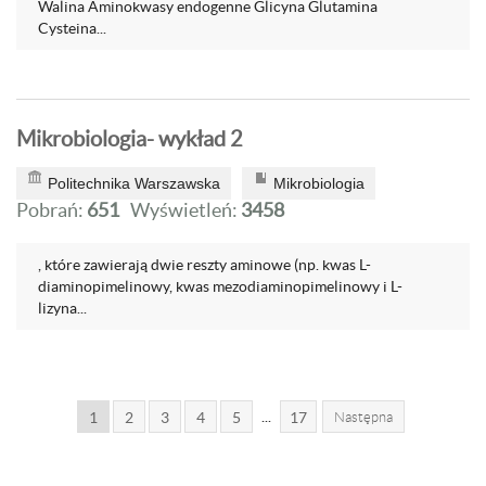
Walina Aminokwasy endogenne Glicyna Glutamina
Cysteina...
Mikrobiologia- wykład 2
Politechnika Warszawska
Mikrobiologia
Pobrań:
651
Wyświetleń:
3458
, które zawierają dwie reszty aminowe (np. kwas L-
diaminopimelinowy, kwas mezodiaminopimelinowy i L-
lizyna...
...
1
2
3
4
5
17
Następna