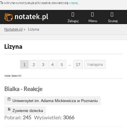
Ta witryna wykorzystuje pliki cookie, dowiedz się
więcej
.
Zaloguj
Menu
Szukaj
Notatek.pl
»
Lizyna
Lizyna
...
1
2
3
4
5
17
Następna
note /search
Bialka - Reakcje
Uniwersytet im. Adama Mickiewicza w Poznaniu
Żywienie dziecka
Pobrań:
245
Wyświetleń:
3066