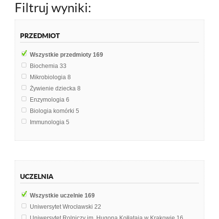
Filtruj wyniki:
PRZEDMIOT
Wszystkie przedmioty
169
Biochemia
33
Mikrobiologia
8
Żywienie dziecka
8
Enzymologia
6
Biologia komórki
5
Immunologia
5
Analiza żywności
4
Genetyka
4
Biologia
3
Biologia molekularna
3
UCZELNIA
Biologia roślinna
3
Biotechnologia roślin
3
Wszystkie uczelnie
169
Technologia żywności
3
Uniwersytet Wrocławski
22
Aminokwasy
2
Uniwersytet Rolniczy im. Hugona Kołłątaja w Krakowie
16