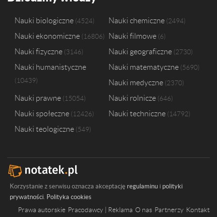
Akademia Wychowania Fizycznego i Sportu im. Jędrzeja Śniadeckieg
Uniwersytet Chorzowski
1
Nauki biologiczne
Nauki chemiczne
4524
2494
Uniwersytet Ekonomiczny w Krakowie
1
Nauki ekonomiczne
Nauki filmowe
16806
6
Uniwersytet Mikołaja Kopernika w Toruniu
1
Uniwersytet Technologiczno-Humanistyczny im. Kazimierza Pułaskie
Nauki fizyczne
Nauki geograficzne
3146
2730
Nauki humanistyczne
Nauki matematyczne
5690
10439
Nauki medyczne
2370
Nauki prawne
Nauki rolnicze
15054
646
Nauki społeczne
Nauki techniczne
12426
14792
Nauki teologiczne
549
Korzystanie z serwisu oznacza akceptację
regulaminu
i
polityki
prywatności
.
Polityka cookies
Prawa autorskie
Pracodawcy | Reklama
O nas
Partnerzy
Kontakt