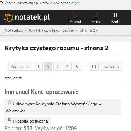
Ta witryna wykorzystuje pliki cookie, dowiedz się
więcej
.
Zaloguj
Menu
Szukaj
Notatek.pl
»
Krytyka czystego rozumu
»
Strona 2
»
Krytyka czystego rozumu - strona 2
...
Poprzednia
1
2
3
4
5
10
Następna
note /search
Immanuel Kant- opracowanie
Uniwersytet Kardynała Stefana Wyszyńskiego w
Warszawie
Filozofia polityczna
Pobrań:
588
Wyświetleń:
1904