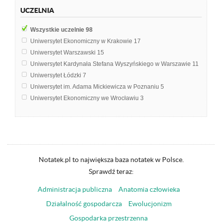
Etyka w turystyce
1
UCZELNIA
Filozofia kultury
1
Filozofia poznania
1
Wszystkie uczelnie
98
Filozofia społeczna
1
Uniwersytet Ekonomiczny w Krakowie
17
Geografia regionalna świata
1
Uniwersytet Warszawski
15
Historia myśli o kulturze
1
Uniwersytet Kardynała Stefana Wyszyńskiego w Warszawie
11
Literatura od 1918
1
Uniwersytet Łódzki
7
Logika i semiotyka
1
Uniwersytet im. Adama Mickiewicza w Poznaniu
5
Metafizyka
1
Uniwersytet Ekonomiczny we Wrocławiu
3
Metodologia badań politologicznych
1
Uniwersytet Gdański
3
Poetyka i teoria literatury
1
Uniwersytet Jagielloński w Krakowie
3
Polityka
1
Uniwersytet Kazimierza Wielkiego w Bydgoszczy
3
Socjologia
1
Uniwersytet Mikołaja Kopernika w Toruniu
3
Społeczna odpowiedzialność biznesu
1
Uniwersytet Wrocławski
3
Notatek.pl to największa baza notatek w Polsce.
Teoria poznania
1
Katolicki Uniwersytet Lubelski Jana Pawła II w Lublinie
2
Sprawdź teraz:
Wybrane zagadnienia z filozofii i etyki
1
Politechnika Krakowska im. Tadeusza Kościuszki
2
Administracja publiczna
Anatomia człowieka
Uniwersytet Pedagogiczny im. Komisji Edukacji Narodowej w Krakowi
Uniwersytet Rzeszowski
2
Działalność gospodarcza
Ewolucjonizm
Uniwersytet Szczeciński
2
Gospodarka przestrzenna