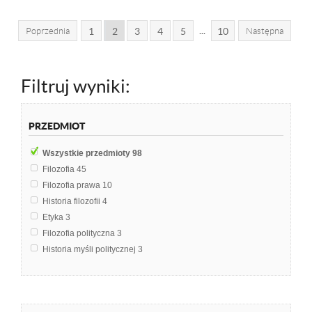
...
Poprzednia
1
2
3
4
5
10
Następna
Filtruj wyniki:
PRZEDMIOT
Wszystkie przedmioty
98
Filozofia
45
Filozofia prawa
10
Historia filozofii
4
Etyka
3
Filozofia polityczna
3
Historia myśli politycznej
3
Filozofia niemiecka
2
Historia doktryn polityczno-prawnych
2
Historia filozofii nowożytnej
2