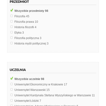
PRZEDMIOT
Wszystkie przedmioty
98
Filozofia
45
Filozofia prawa
10
Historia filozofii
4
Etyka
3
Filozofia polityczna
3
Historia myśli politycznej
3
Filozofia niemiecka
2
Historia doktryn polityczno-prawnych
2
Historia filozofii nowożytnej
2
Etyka w turystyce
1
UCZELNIA
Filozofia kultury
1
Filozofia poznania
1
Wszystkie uczelnie
98
Filozofia społeczna
1
Uniwersytet Ekonomiczny w Krakowie
17
Geografia regionalna świata
1
Uniwersytet Warszawski
15
Historia myśli o kulturze
1
Uniwersytet Kardynała Stefana Wyszyńskiego w Warszawie
11
Literatura od 1918
1
Uniwersytet Łódzki
7
Logika i semiotyka
1