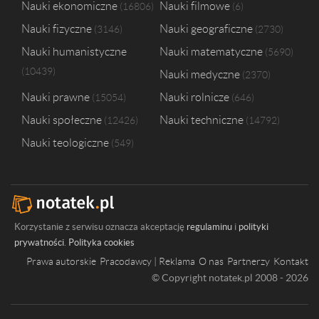
Nauki ekonomiczne
Nauki filmowe
16806
6
Nauki fizyczne
Nauki geograficzne
3146
2730
Nauki humanistyczne
Nauki matematyczne
5690
10439
Nauki medyczne
2370
Nauki prawne
Nauki rolnicze
15054
646
Nauki społeczne
Nauki techniczne
12426
14792
Nauki teologiczne
549
Korzystanie z serwisu oznacza akceptację
regulaminu
i
polityki
prywatności
.
Polityka cookies
Prawa autorskie
Pracodawcy | Reklama
O nas
Partnerzy
Kontakt
© Copyright notatek.pl 2008 - 2026