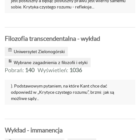
jest posłuszny a będąc posłuszny prawu jest wierny samemu
sobie. Krytyka czystego rozumu - refleksje...
Filozofia transcendentalna - wykład
Uniwersytet Zielonogórski
Wybrane zagadnienia z filozofii i etyki
Pobrań:
140
Wyświetleń:
1036
). Podstawowym pytaniem, na które Kant chce dać
odpowiedź w „Krytyce czystego rozumu”, brzmi: jak są
możliwe sądy...
Wykład - immanencja