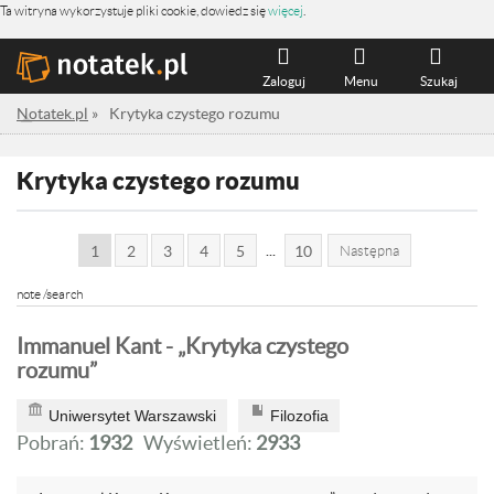
Ta witryna wykorzystuje pliki cookie, dowiedz się
więcej
.
Zaloguj
Menu
Szukaj
Notatek.pl
»
Krytyka czystego rozumu
Krytyka czystego rozumu
...
1
2
3
4
5
10
Następna
note /search
Immanuel Kant - „Krytyka czystego
rozumu”
Uniwersytet Warszawski
Filozofia
Pobrań:
1932
Wyświetleń:
2933