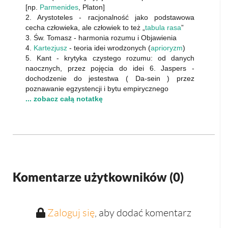
[np.
Parmenides
, Platon]
2. Arystoteles - racjonalność jako podstawowa
cecha człowieka, ale człowiek to też „
tabula rasa
”
3. Św. Tomasz - harmonia rozumu i Objawienia
4.
Kartezjusz
- teoria idei wrodzonych (
aprioryzm
)
5. Kant - krytyka czystego rozumu: od danych
naocznych, przez pojęcia do idei 6. Jaspers -
dochodzenie do jestestwa ( Da-sein ) przez
poznawanie egzystencji i bytu empirycznego
... zobacz całą notatkę
Komentarze użytkowników (
0
)
Zaloguj się
, aby dodać komentarz