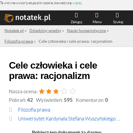
Ta witryna wykorzystuje pliki cookie, dowiedz się
więcej
.
Zaloguj
Menu
Szukaj
Notatek.pl
»
Dziedziny wiedzy
»
Nauki humanistyczne
»
Filozofia prawa
»
Cele człowieka i cele prawa: racjonalizm
Cele człowieka i cele
prawa: racjonalizm
Nasza ocena:
Pobrań:
42
Wyświetleń:
595
Komentarze:
0
Filozofia prawa
Uniwersytet Kardynała Stefana Wyszyńskiego w Warszawie
Pobierz ten dokument za darmo