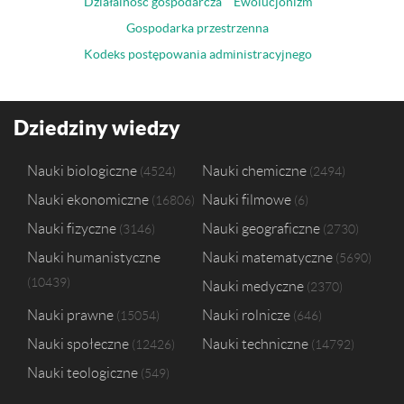
Działalność gospodarcza
Ewolucjonizm
Gospodarka przestrzenna
Kodeks postępowania administracyjnego
Dziedziny wiedzy
Nauki biologiczne
Nauki chemiczne
4524
2494
Nauki ekonomiczne
Nauki filmowe
16806
6
Nauki fizyczne
Nauki geograficzne
3146
2730
Nauki humanistyczne
Nauki matematyczne
5690
10439
Nauki medyczne
2370
Nauki prawne
Nauki rolnicze
15054
646
Nauki społeczne
Nauki techniczne
12426
14792
Nauki teologiczne
549