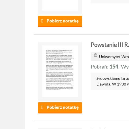
Pobierz notatkę
Powstanie III R
Uniwersytet Wro
Pobrań:
154
Wyś
żydowskiemu Izrae
Dawida. W 1938 w
Pobierz notatkę