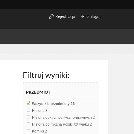
Rejestracja
Zaloguj
Filtruj wyniki:
PRZEDMIOT
Wszystkie przedmioty
26
Historia
3
Historia doktryn polityczno-prawnych
2
Historia polityczna Polski XX wieku
2
Komiks
2