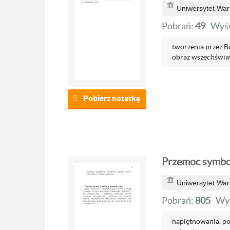
Uniwersytet War
Pobrań:
49
Wyśw
tworzenia przez B
obraz wszechświata
Pobierz notatkę
Przemoc symbol
Uniwersytet War
Pobrań:
805
Wyś
napiętnowania, pon