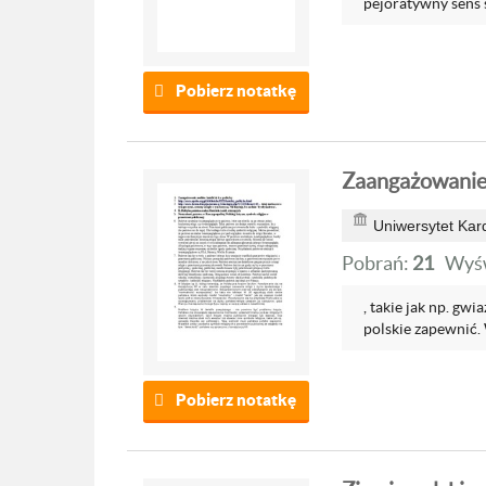
pejoratywny sens 
Pobierz notatkę
Zaangażowanie 
Uniwersytet Kar
Pobrań:
21
Wyśw
, takie jak np. gw
polskie zapewnić. 
Pobierz notatkę