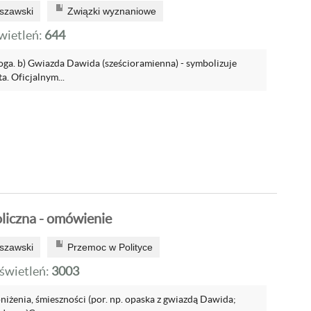
szawski
Związki wyznaniowe
ietleń:
644
oga. b) Gwiazda Dawida (sześcioramienna) - symbolizuje
. Oficjalnym...
iczna - omówienie
szawski
Przemoc w Polityce
wietleń:
3003
iżenia, śmieszności (por. np. opaska z gwiazdą Dawida;