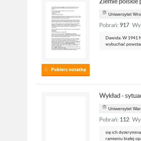
Ziemie polskie
Uniwersytet Wro
Pobrań:
917
Wyś
Dawida. W 1941 Ni
wybuchać powstani
Pobierz notatkę
Wykład - sytua
Uniwersytet War
Pobrań:
112
Wyś
się ich dyskrymin
ramieniu białej op