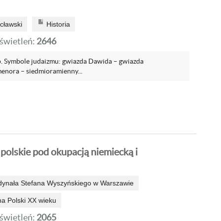
cławski
Historia
wietleń:
2646
tp. Symbole judaizmu: gwiazda Dawida – gwiazda
enora – siedmioramienny...
polskie pod okupacją niemiecką i
dynała Stefana Wyszyńskiego w Warszawie
zna Polski XX wieku
wietleń:
2065