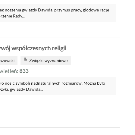
k noszenia gwiazdy Dawida, przymus pracy, głodowe racje
zenie Rady...
wój współczesnych religii
szawski
Związki wyznaniowe
ietleń:
833
było nosić symboli nadnaturalnych rozmiarów. Można było
yżyki, gwiazdy Dawida...