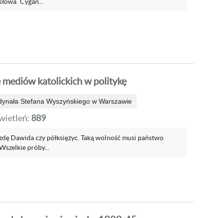
słowa `Cygan...
mediów katolickich w politykę
dynała Stefana Wyszyńskiego w Warszawie
ietleń:
889
iazdę Dawida czy półksiężyc. Taką wolność musi państwo
Wszelkie próby...