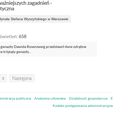
ważniejszych zagadnień -
tyczna
dynała Stefana Wyszyńskiego w Warszawie
wietleń:
658
o gwiazdy Dawida Rosenzweig przedstawił dwie odrębne
a trójkąty gwiazdy...
Następna
3
nistracja publiczna
Anatomia człowieka
Działalność gospodarcza
E
Kodeks postępowania administracyjne