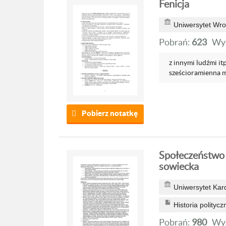
Fenicja
Uniwersytet Wro
Pobrań:
623
Wyś
z innymi ludźmi i
sześcioramienna m
Pobierz notatkę
Społeczeństwo 
sowiecka
Uniwersytet Kar
Historia polityc
Pobrań:
980
Wyś