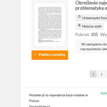
Określenie naj
problematyka e
Uniwersytet Kar
Historia etyki
Pobrań:
105
Wyś
. W nawiązaniu d
rzeczywistości (dw
Pobierz notatkę
1
2
Admi
Notatek.pl to największa baza notatek w
Polsce.
Sprawdź teraz: