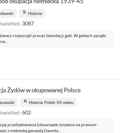
 pod okupacja niemiecka 1939-45
cławski
Historia
wietleń:
3087
emcy rozpoczęli proces likwidacji gett. W gettach zaczęły
a...
cja Żydów w okupowanej Polsce
szawski
Historia Polski XX wieku
wietleń:
602
acjaj prześladowania {obowiązek noszenia na prawym-
aski z niebieską gwiazdą Dawida...