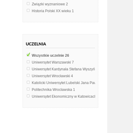
Związki wyznaniowe
2
Historia Polski XX wieku
1
Historia etyki
1
Historia państwa i prawa polskiego
1
Kościół a polityka
1
Makroekonomia
1
UCZELNIA
Pedagogika
1
Przemoc w Polityce
1
Wszystkie uczelnie
26
Społeczeństwa i kultury Europy
1
Uniwersytet Warszawski
7
Stylistyka
1
Uniwersytet Kardynała Stefana Wyszyńskiego w Warszawie
4
Teoria i filozofia kultury
1
Uniwersytet Wrocławski
4
Wymiary migracji międzynarodowych
1
Katolicki Uniwersytet Lubelski Jana Pawła II w Lublinie
3
Zakony
1
Politechnika Wrocławska
1
Złożone procesy poznawcze
1
Uniwersytet Ekonomiczny w Katowicach
1
Uniwersytet Ekonomiczny w Poznaniu
1
Uniwersytet Jana Kochanowskiego w Kielcach
1
Uniwersytet Warmińsko-Mazurski w Olsztynie
1
Uniwersytet Łódzki
1