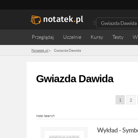
Przeglądaj
Uczelnie
Kursy
Testy
W
Notatek.pl
»
Gwiazda Dawida
Gwiazda Dawida
1
2
note /search
Wykład - Symbo