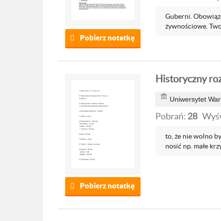
Guberni. Obowiąze
żywnościowe. Twor
Pobierz notatkę
Historyczny roz
Uniwersytet War
Pobrań:
28
Wyśw
to, że nie wolno 
nosić np. małe krz
Pobierz notatkę