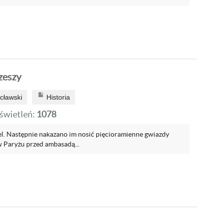
zeszy
cławski
Historia
wietleń:
1078
l. Następnie nakazano im nosić pięcioramienne gwiazdy
 Paryżu przed ambasadą...