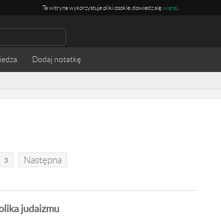
Ta witryna wykorzystuje pliki cookie, dowiedz się
więcej
.
iedza
Następna
3
lika judaizmu