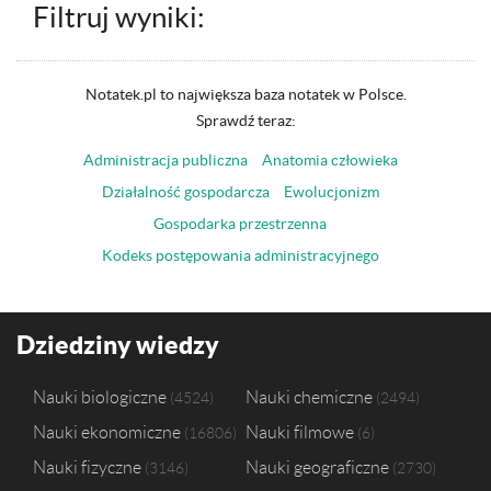
Filtruj wyniki:
Notatek.pl to największa baza notatek w Polsce.
Sprawdź teraz:
Administracja publiczna
Anatomia człowieka
Działalność gospodarcza
Ewolucjonizm
Gospodarka przestrzenna
Kodeks postępowania administracyjnego
Dziedziny wiedzy
Nauki biologiczne
Nauki chemiczne
4524
2494
Nauki ekonomiczne
Nauki filmowe
16806
6
Nauki fizyczne
Nauki geograficzne
3146
2730