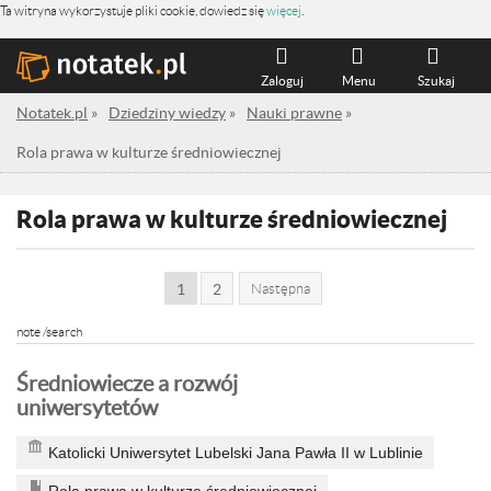
Ta witryna wykorzystuje pliki cookie, dowiedz się
więcej
.
Zaloguj
Menu
Szukaj
Notatek.pl
»
Dziedziny wiedzy
»
Nauki prawne
»
Rola prawa w kulturze średniowiecznej
Rola prawa w kulturze średniowiecznej
1
2
Następna
note /search
Średniowiecze a rozwój
uniwersytetów
Katolicki Uniwersytet Lubelski Jana Pawła II w Lublinie