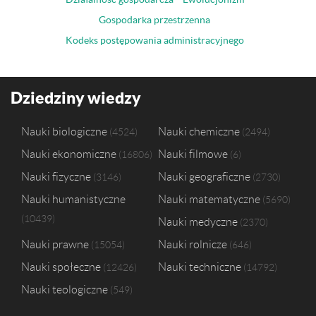
Gospodarka przestrzenna
Kodeks postępowania administracyjnego
Dziedziny wiedzy
Nauki biologiczne
Nauki chemiczne
4524
2494
Nauki ekonomiczne
Nauki filmowe
16806
6
Nauki fizyczne
Nauki geograficzne
3146
2730
Nauki humanistyczne
Nauki matematyczne
5690
10439
Nauki medyczne
2370
Nauki prawne
Nauki rolnicze
15054
646
Nauki społeczne
Nauki techniczne
12426
14792
Nauki teologiczne
549