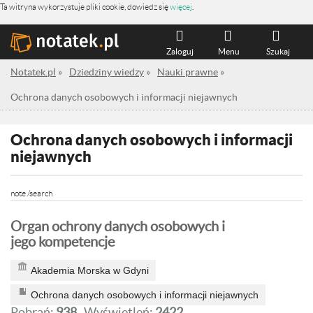
Ta witryna wykorzystuje pliki cookie, dowiedz się
więcej
.
Zaloguj
Menu
Szukaj
Notatek.pl
»
Dziedziny wiedzy
»
Nauki prawne
»
Ochrona danych osobowych i informacji niejawnych
Ochrona danych osobowych i informacji
niejawnych
note /search
Organ ochrony danych osobowych i
jego kompetencje
Akademia Morska w Gdyni
Ochrona danych osobowych i informacji niejawnych
Pobrań:
938
Wyświetleń:
2422