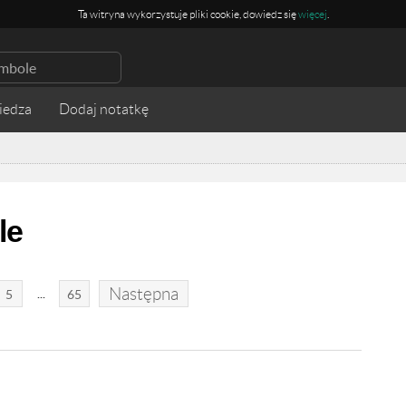
Ta witryna wykorzystuje pliki cookie, dowiedz się
więcej
.
iedza
le
Następna
...
5
65