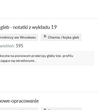
 gleb - notatki z wykładu 19
yrodniczy we Wrocławiu
Chemia i fizyka gleb
ietleń:
595
idoczne na pionowym przekroju gleby tzw. profilu
ające się określonymi...
bowe-opracowanie