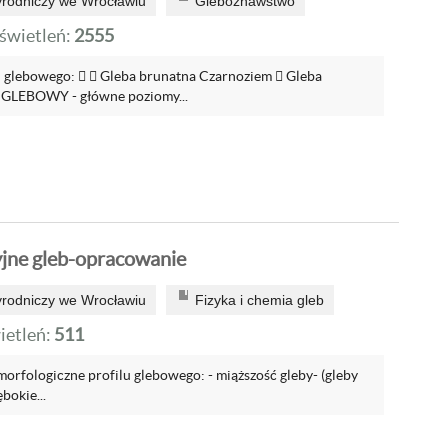
yrodniczy we Wrocławiu
Gleboznawstwo
wietleń:
2555
lu glebowego:   Gleba brunatna Czarnoziem  Gleba
 GLEBOWY - główne poziomy...
jne gleb-opracowanie
yrodniczy we Wrocławiu
Fizyka i chemia gleb
etleń:
511
orfologiczne profilu glebowego: - miąższość gleby- (gleby
ębokie...