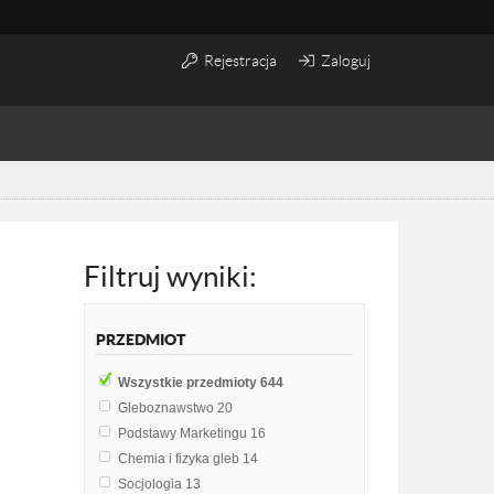
Rejestracja
Zaloguj
Filtruj wyniki:
PRZEDMIOT
Wszystkie przedmioty
644
Gleboznawstwo
20
Podstawy Marketingu
16
Chemia i fizyka gleb
14
Socjologia
13