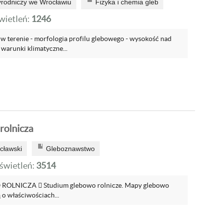
yrodniczy we Wrocławiu
Fizyka i chemia gleb
ietleń:
1246
y w terenie - morfologia profilu glebowego - wysokość nad
warunki klimatyczne...
rolnicza
cławski
Gleboznawstwo
wietleń:
3514
LNICZA  Studium glebowo rolnicze. Mapy glebowo
 o właściwościach...