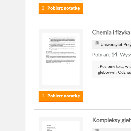
Pobierz notatkę
Chemia i fizyka
Uniwersytet Prz
Pobrań:
14
Wyśw
. Poziomy te są w
glebowym. Odznacz
Pobierz notatkę
Kompleksy gle