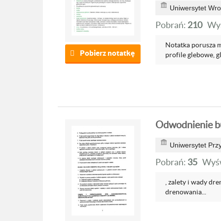
Uniwersytet Wro
Pobrań:
210
Wyś
Notatka porusza mi
Pobierz notatkę
profile glebowe, gl
Odwodnienie bu
Uniwersytet Prz
Pobrań:
35
Wyśw
, zalety i wady dr
drenowania...