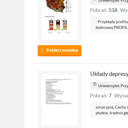
Uniwersytet Prz
Pobrań:
518
Wyś
: Przykłady profi
bielicowa PROFIL
Pobierz notatkę
Układy depresy
Uniwersytet Prz
Pobrań:
7
Wyświ
sorpcyjną. Cechy m
płytkie, średnio gł