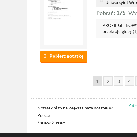
Uniwersytet Wro
Pobrań:
175
Wyś
PROFIL GLEBOWY 
przekroju gleby (1
Pobierz notatkę
1
2
3
4
Admi
Notatek.pl to największa baza notatek w
Polsce.
Sprawdź teraz: