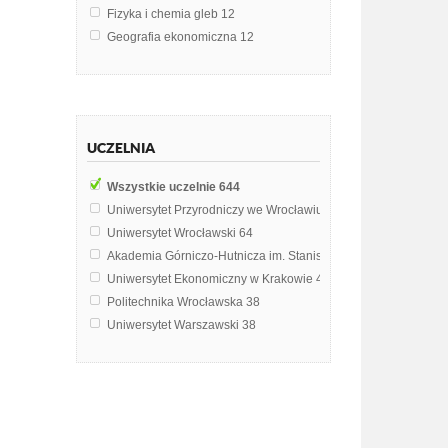
Fizyka i chemia gleb
12
Geografia ekonomiczna
12
Historia sztuki
12
Marketing
11
Odwodnienia Budowlane
10
Nawodnienia
9
UCZELNIA
Geomorfologia
8
Zagraniczne systemy medialne
8
Wszystkie uczelnie
644
Geodezja
7
Uniwersytet Przyrodniczy we Wrocławiu
79
Ekologia
6
Uniwersytet Wrocławski
64
Materiały budowlane
6
Akademia Górniczo-Hutnicza im. Stanisława Staszica w Krak
Analiza finansowa
5
Uniwersytet Ekonomiczny w Krakowie
43
Budownictwo
5
Politechnika Wrocławska
38
Fundamentowanie
5
Uniwersytet Warszawski
38
Geografia fizyczna Polski
5
Uniwersytet Gdański
24
Geografia usług
5
Uniwersytet Mikołaja Kopernika w Toruniu
24
Hydrologia
5
Politechnika Warszawska
18
Mechanika gruntów
5
Politechnika Gdańska
16
Meteorologia
5
Politechnika Śląska
15