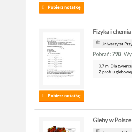
Pobierz notatkę
Fizyka i chemia
Uniwersytet Prz
Pobrań:
798
Wyś
0.7 m: Dla zwier
Z profilu gleboweg
Pobierz notatkę
Gleby w Polsce