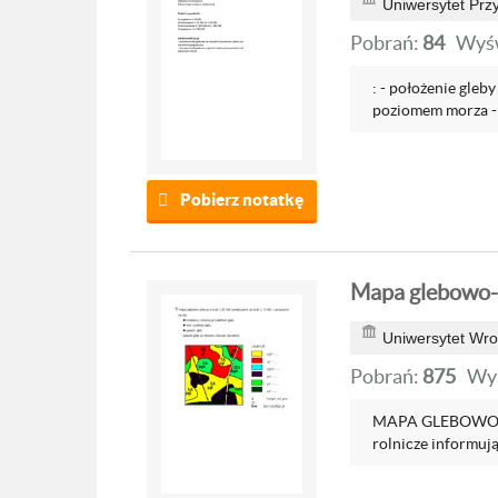
Uniwersytet Prz
Pobrań:
84
Wyśw
: - położenie gleb
poziomem morza - 
Pobierz notatkę
Mapa glebowo-
Uniwersytet Wro
Pobrań:
875
Wyś
MAPA GLEBOWO RO
rolnicze informują