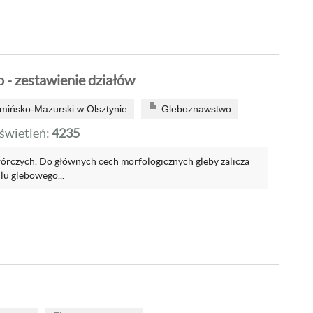
- zestawienie działów
mińsko-Mazurski w Olsztynie
Gleboznawstwo
wietleń:
4235
rczych. Do głównych cech morfologicznych gleby zalicza
lu glebowego...