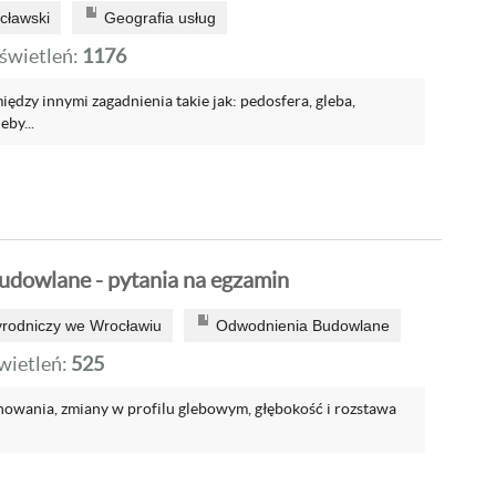
cławski
Geografia usług
wietleń:
1176
ędzy innymi zagadnienia takie jak: pedosfera, gleba,
eby...
dowlane - pytania na egzamin
yrodniczy we Wrocławiu
Odwodnienia Budowlane
ietleń:
525
enowania, zmiany w profilu glebowym, głębokość i rozstawa