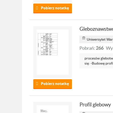
Pobierz notatkę
Gleboznawstwo 
Uniwersytet War
Pobrań:
266
Wyś
procesów glebotwó
się: -Budowę profi
Pobierz notatkę
Profil glebowy