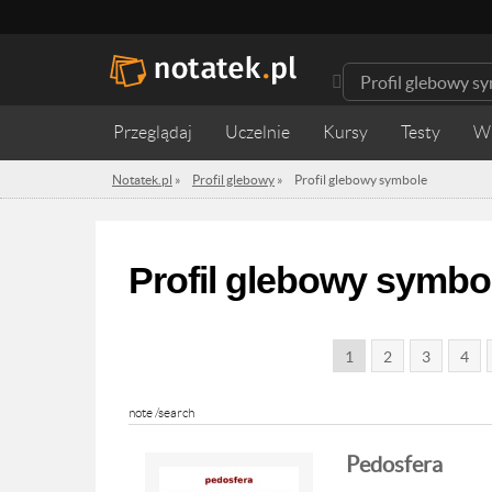
Przeglądaj
Uczelnie
Kursy
Testy
W
Notatek.pl
»
Profil glebowy
»
Profil glebowy symbole
Profil glebowy symbo
1
2
3
4
note /search
Pedosfera