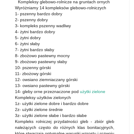
Kompleksy glebowo-rolnicze na gruntach ornych
Wyróżniamy 14 kompleksów glebowo-rolniczych
1- pszenny bardzo dobry
2- pszenny dobry
3- kompleks pszenny wadliwy
4- żytni bardzo dobry
5- żytni dobry
6- żytni słaby
7- żytni bardzo słaby
8- zbożowo pastewny mocny
9- zbożowo pastewny słaby
10- pszenny górski
11- zbożowy górski
12- owsiano ziemniaczany górski
13- owsiano pastewny górski
14- gleby orne przeznaczone pod
użytki zielone
Kompleksy użytków zielonych
1z- użytki zielone dobre i bardzo dobre
2z- użytki zielone średnie
3z- użytki zielone słabe i bardzo słabe
Kompleks rolniczej przydatności gleb - zbiór gleb
należących często do różnych klas bonitacyjnych,
które stwarzają optymalne warunki wzrostu i rozwoju