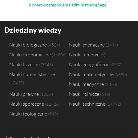
Kodeks postępowania administracyjnego
Dziedziny wiedzy
Nauki biologiczne
Nauki chemiczne
4524
2494
Nauki ekonomiczne
Nauki filmowe
16806
6
Nauki fizyczne
Nauki geograficzne
3146
2730
Nauki humanistyczne
Nauki matematyczne
5690
10439
Nauki medyczne
2370
Nauki prawne
Nauki rolnicze
15054
646
Nauki społeczne
Nauki techniczne
12426
14792
Nauki teologiczne
549