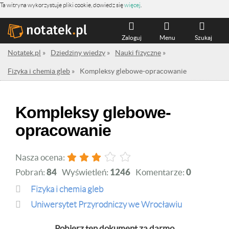
Ta witryna wykorzystuje pliki cookie, dowiedz się
więcej
.
Zaloguj
Menu
Szukaj
Notatek.pl
»
Dziedziny wiedzy
»
Nauki fizyczne
»
Fizyka i chemia gleb
»
Kompleksy glebowe-opracowanie
Kompleksy glebowe-
opracowanie
Nasza ocena:
Pobrań:
84
Wyświetleń:
1246
Komentarze:
0
Fizyka i chemia gleb
Uniwersytet Przyrodniczy we Wrocławiu
Pobierz ten dokument za darmo