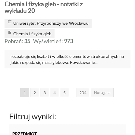
Chemia i fizyka gleb - notatki z
wykładu 20
Uniwersytet Przyrodniczy we Wrocławiu
Chemia i fizyka gleb
Pobrań:
35
Wyświetleń:
973
rozpatruje się kształt i wielkość elementów strukturalnych na
jakie rozpada się masa glebowa. Powstawanie...
...
1
2
3
4
5
204
Następna
Filtruj wyniki:
PRZEDMIOT