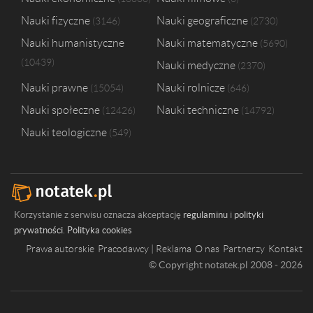
Szkoła Główna Handlowa w Warszawie
20
Uniwersytet Marii Curie-Skłodowskiej w Lublinie
20
Nauki fizyczne
Nauki geograficzne
3146
2730
Uniwersytet Przyrodniczy w Lublinie
18
Nauki humanistyczne
Nauki matematyczne
5690
Uniwersytet Jana Kochanowskiego w Kielcach
16
10439
Nauki medyczne
Szkoła Główna Gospodarstwa Wiejskiego w Warszawie
2370
15
Nauki prawne
Nauki rolnicze
15054
646
Nauki społeczne
Nauki techniczne
12426
14792
Nauki teologiczne
549
Korzystanie z serwisu oznacza akceptację
regulaminu
i
polityki
prywatności
.
Polityka cookies
Prawa autorskie
Pracodawcy | Reklama
O nas
Partnerzy
Kontakt
© Copyright notatek.pl 2008 - 2026