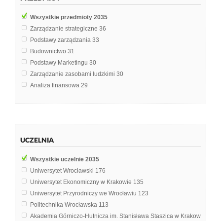
Wszystkie przedmioty
2035
Zarządzanie strategiczne
36
Podstawy zarządzania
33
Budownictwo
31
Podstawy Marketingu
30
Zarządzanie zasobami ludzkimi
30
Analiza finansowa
29
Pedagogika
29
Marketing
28
Gleboznawstwo
23
Geografia ekonomiczna
19
UCZELNIA
Geomorfologia
19
Bankowość
18
Wszystkie uczelnie
2035
Analiza ekonomiczna
17
Uniwersytet Wrocławski
176
Polityka
16
Uniwersytet Ekonomiczny w Krakowie
135
Socjologia
16
Uniwersytet Przyrodniczy we Wrocławiu
123
Zarządzanie zasobami ludzkimi w gminie i regionie
16
Politechnika Wrocławska
113
Chemia i fizyka gleb
15
Akademia Górniczo-Hutnicza im. Stanisława Staszica w Krakowie
103