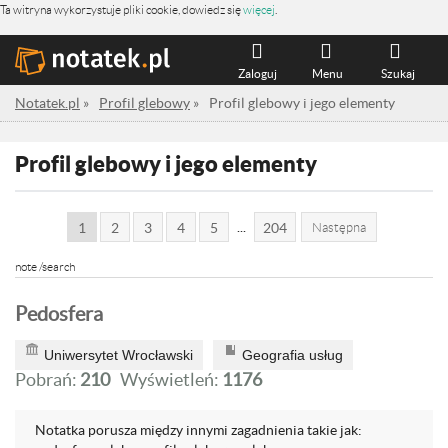
Ta witryna wykorzystuje pliki cookie, dowiedz się
więcej
.
Zaloguj
Menu
Szukaj
Notatek.pl
»
Profil glebowy
»
Profil glebowy i jego elementy
Profil glebowy i jego elementy
...
1
2
3
4
5
204
Następna
note /search
Pedosfera
Uniwersytet Wrocławski
Geografia usług
Pobrań:
210
Wyświetleń:
1176
Notatka porusza między innymi zagadnienia takie jak: