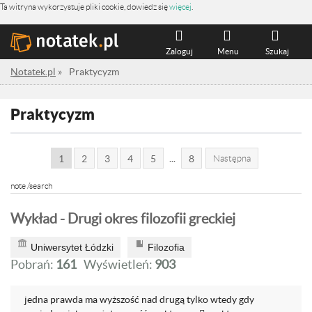
Ta witryna wykorzystuje pliki cookie, dowiedz się
więcej
.
Zaloguj
Menu
Szukaj
Notatek.pl
»
Praktycyzm
Praktycyzm
...
1
2
3
4
5
8
Następna
note /search
Wykład - Drugi okres filozofii greckiej
Uniwersytet Łódzki
Filozofia
Pobrań:
161
Wyświetleń:
903
jedna prawda ma wyższość nad drugą tylko wtedy gdy