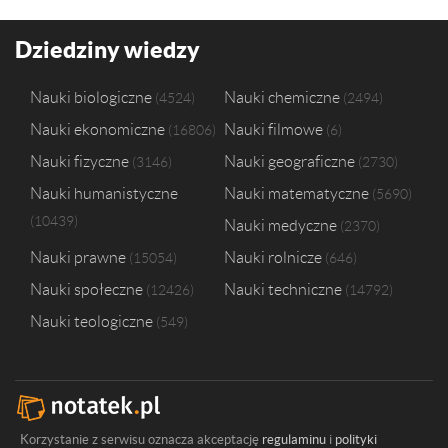
Wyższa Szkoła Przedsiębiorczości i Administracji w Lublinie
1
Dziedziny wiedzy
Nauki biologiczne
Nauki chemiczne
4524
2494
Nauki ekonomiczne
Nauki filmowe
16806
6
Nauki fizyczne
Nauki geograficzne
3146
2730
Nauki humanistyczne
Nauki matematyczne
5690
10439
Nauki medyczne
2370
Nauki prawne
Nauki rolnicze
15054
646
Nauki społeczne
Nauki techniczne
12426
14792
Nauki teologiczne
549
Korzystanie z serwisu oznacza akceptację
regulaminu
i
polityki