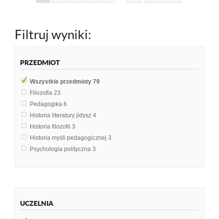
Filtruj wyniki:
PRZEDMIOT
Wszystkie przedmioty
79
Filozofia
23
Pedagogika
6
Historia literatury jidysz
4
Historia filozofii
3
Historia myśli pedagogicznej
3
Psychologia polityczna
3
Administracja
2
Etyka
2
Filozofia społeczna
2
Historia myśli politycznej
2
UCZELNIA
Literatura Polska
2
Andragogika
1