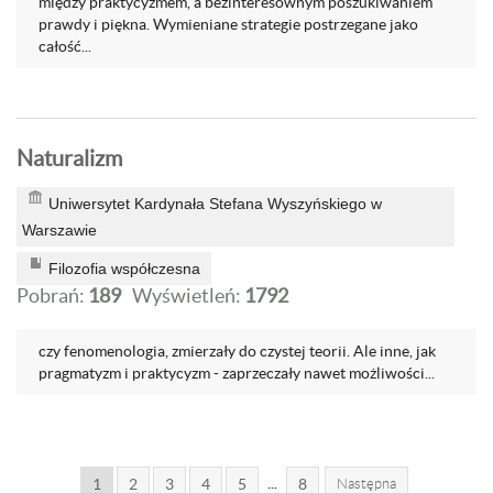
między praktycyzmem, a bezinteresownym poszukiwaniem
prawdy i piękna. Wymieniane strategie postrzegane jako
całość...
Naturalizm
Uniwersytet Kardynała Stefana Wyszyńskiego w
Warszawie
Filozofia współczesna
Pobrań:
189
Wyświetleń:
1792
czy fenomenologia, zmierzały do czystej teorii. Ale inne, jak
pragmatyzm i praktycyzm - zaprzeczały nawet możliwości...
...
1
2
3
4
5
8
Następna