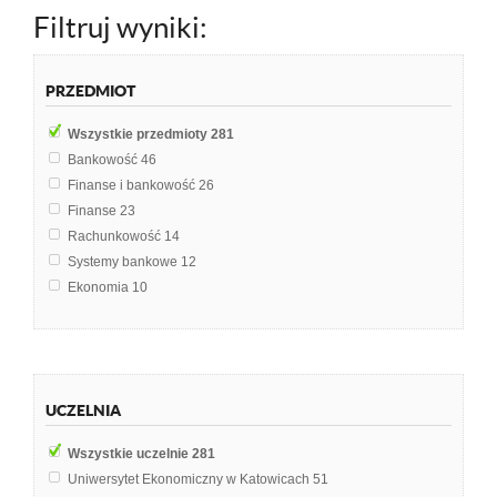
Filtruj wyniki:
PRZEDMIOT
Wszystkie przedmioty
281
Bankowość
46
Finanse i bankowość
26
Finanse
23
Rachunkowość
14
Systemy bankowe
12
Ekonomia
10
Finanse publiczne
10
Prawo finansowe
9
Rachunkowość finansowa
9
Makroekonomia
7
UCZELNIA
Rozwój rynku płatności detalicznych
6
Rachunkowość bankowa
5
Wszystkie uczelnie
281
Finanse przedsiębiorstw
4
Uniwersytet Ekonomiczny w Katowicach
51
Mikroekonomia
4