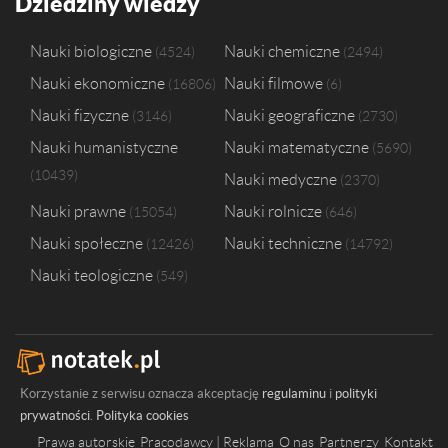
Dziedziny wiedzy
Wyższa Szkoła Zarządzania i Bankowości w Krakowie
2
Akademia Finansów i Biznesu Vistula
1
Nauki biologiczne
Nauki chemiczne
4524
2494
Akademia Sztuk Pięknych w Warszawie
1
Nauki ekonomiczne
Nauki filmowe
16806
6
Górnośląska Wyższa Szkoła Handlowa im. Wojciecha Korfantego w K
Państwowa Wyższa Szkoła Zawodowa w Koninie
1
Nauki fizyczne
Nauki geograficzne
3146
2730
Państwowa Wyższa Szkoła Zawodowa w Nowym Sączu
1
Nauki humanistyczne
Nauki matematyczne
5690
Państwowa Wyższa Szkoła Zawodowa w Płocku
1
10439
Nauki medyczne
Politechnika Rzeszowska im. Ignacego Łukasiewicza
2370
1
Nauki prawne
Nauki rolnicze
15054
646
Nauki społeczne
Nauki techniczne
12426
14792
Nauki teologiczne
549
Korzystanie z serwisu oznacza akceptację
regulaminu
i
polityki
prywatności
.
Polityka cookies
Prawa autorskie
Pracodawcy | Reklama
O nas
Partnerzy
Kontakt