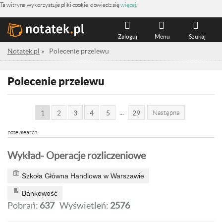
Ta witryna wykorzystuje pliki cookie, dowiedz się
więcej
.
Zaloguj
Menu
Szukaj
Notatek.pl
»
Polecenie przelewu
Polecenie przelewu
...
1
2
3
4
5
29
Następna
note /search
Wykład- Operacje rozliczeniowe
Szkoła Główna Handlowa w Warszawie
Bankowość
Pobrań:
637
Wyświetleń:
2576