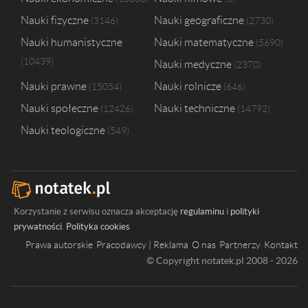
Nauki fizyczne
Nauki geograficzne
3146
2730
Nauki humanistyczne
Nauki matematyczne
5690
10439
Nauki medyczne
2370
Nauki prawne
Nauki rolnicze
15054
646
Nauki społeczne
Nauki techniczne
12426
14792
Nauki teologiczne
549
Korzystanie z serwisu oznacza akceptację
regulaminu
i
polityki
prywatności
.
Polityka cookies
Prawa autorskie
Pracodawcy | Reklama
O nas
Partnerzy
Kontakt
© Copyright notatek.pl 2008 - 2026