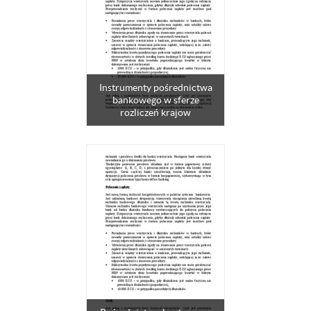
Instrumenty pośrednictwa
bankowego w sferze
rozliczeń krajow