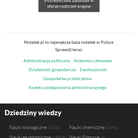
Pośrednictwo bankowe w
sferze rozliczeń krajow
Notatek.pl to największa baza notatek w Polsce.
Sprawdź teraz:
Administracja publiczna
Anatomia człowieka
Działalność gospodarcza
Ewolucjonizm
Gospodarka przestrzenna
Kodeks postępowania administracyjnego
Dziedziny wiedzy
Nauki biologiczne
Nauki chemiczne
4524
2494
Nauki ekonomiczne
Nauki filmowe
16806
6