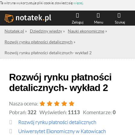
Ta witryna wykorzystuje pliki cookie, dowiedz się
więcej
.
Zaloguj
Menu
Szukaj
Notatek.pl
»
Dziedziny wiedzy
»
Nauki ekonomiczne
»
Rozwój rynku płatności detalicznych
»
Rozwój rynku płatności detalicznych- wykład 2
Rozwój rynku płatności
detalicznych- wykład 2
Nasza ocena:
Pobrań:
322
Wyświetleń:
1113
Komentarze:
0
Rozwój rynku płatności detalicznych
Uniwersytet Ekonomiczny w Katowicach