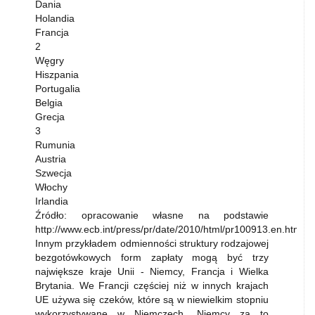
Dania
Holandia
Francja
2
Węgry
Hiszpania
Portugalia
Belgia
Grecja
3
Rumunia
Austria
Szwecja
Włochy
Irlandia
Źródło: opracowanie własne na podstawie
http://www.ecb.int/press/pr/date/2010/html/pr100913.en.html
Innym przykładem odmienności struktury rodzajowej
bezgotówkowych form zapłaty mogą być trzy
największe kraje Unii - Niemcy, Francja i Wielka
Brytania. We Francji częściej niż w innych krajach
UE używa się czeków, które są w niewielkim stopniu
wykorzystywane w Niemczech. Niemcy za to