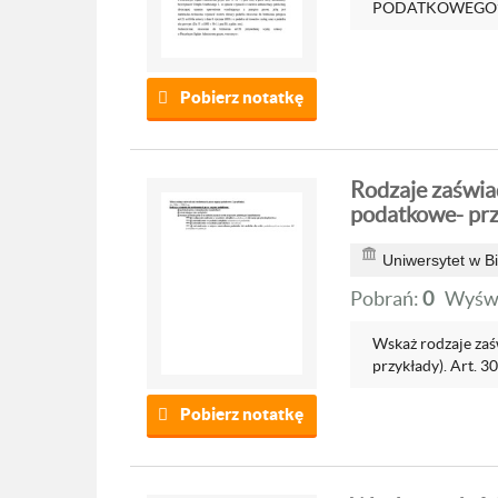
PODATKOWEGO” P
Pobierz notatkę
Rodzaje zaświ
podatkowe- pr
Uniwersytet w B
Pobrań:
0
Wyświ
Wskaż rodzaje za
przykłady). Art. 30
Pobierz notatkę