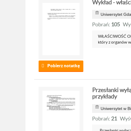
Wykład - właś
Uniwersytet Gda
Pobrań:
105
Wyś
WŁAŚCIWOŚĆ OR
który z organów wł
Pobierz notatkę
Przesłanki wył
przykłady
Uniwersytet w B
Pobrań:
21
Wyśw
. Przesłanki wyłąc