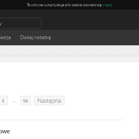
Ta witryna wykorzystuje pliki cookie, dowiedz się
więcej
.
iedza
Następna
...
5
56
owe