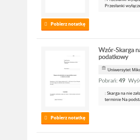
Przesłanki wyłącze
Pobierz notatkę
Wzór-Skarga na
podatkowy
Uniwersytet Mik
Pobrań:
49
Wyśw
: Skarga na nie z
terminie Na podsta
Pobierz notatkę