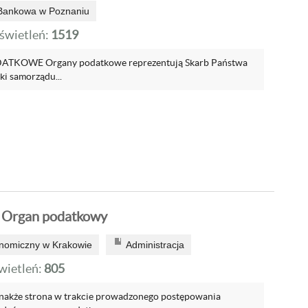
Bankowa w Poznaniu
wietleń:
1519
TKOWE Organy podatkowe reprezentują Skarb Państwa
ki samorządu...
- Organ podatkowy
onomiczny w Krakowie
Administracja
ietleń:
805
nakże strona w trakcie prowadzonego postępowania