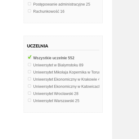
Postępowanie administracyjne
25
Rachunkowość
16
Ordynacja podatkowa
12
Prawo karne skarbowe
11
System podatkowy
11
Prawoznawstwo
9
UCZELNIA
Administracja
8
Prawo administracyjne
8
Wszystkie uczelnie
552
Kodeks Postępowania Administracyjnego
7
Uniwersytet w Białymstoku
89
Kontrola podatkowa
7
Uniwersytet Mikołaja Kopernika w Toruniu
81
Kontrola skarbowa
7
Uniwersytet Ekonomiczny w Krakowie
41
Postępowanie cywilne
7
Uniwersytet Ekonomiczny w Katowicach
36
Prawo gospodarcze
7
Uniwersytet Wrocławski
28
Ekonomika
5
Uniwersytet Warszawski
25
Postępowanie sądowo-administracyjne
5
Uniwersytet Gdański
24
Finanse przedsiębiorstw
4
Uniwersytet Śląski w Katowicach
22
Gospodarka finansowa samorządu terytorialnego
4
Uniwersytet Łódzki
13
Obciążenia podatkowe przedsiębiorców
4
Szkoła Główna Handlowa w Warszawie
12
Teoria organizacji i zarządzania
4
Akademia Górniczo-Hutnicza im. Stanisława Staszica w Krak