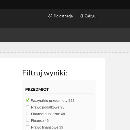
Rejestracja
Zaloguj
Filtruj wyniki:
PRZEDMIOT
Wszystkie przedmioty
552
Prawo podatkowe
93
Finanse publiczne
48
Finanse
46
Prawo finansowe
39