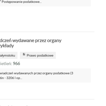
ostępowanie podatkowe...
adczeń wydawane przez organy
zykłady
iałymstoku
Prawo podatkowe
etleń:
966
świadczeń wydawanych przez organy podatkowe (3
6n - 3206 l op...