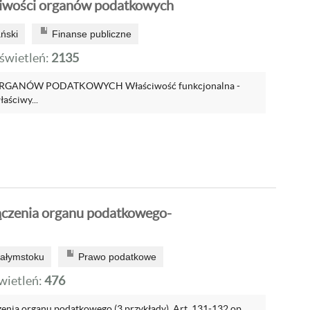
ciwości organów podatkowych
ński
Finanse publiczne
wietleń:
2135
GANÓW PODATKOWYCH Właściwość funkcjonalna -
aściwy...
ączenia organu podatkowego-
iałymstoku
Prawo podatkowe
ietleń:
476
zenia organu podatkowego (3 przykłady). Art. 131-132 op.