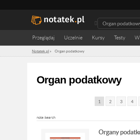
Przeglądaj
Uczelnie
Kursy
Testy
W
Notatek.pl
»
Organ podatkowy
Organ podatkowy
1
2
3
4
note /search
Organy podatk