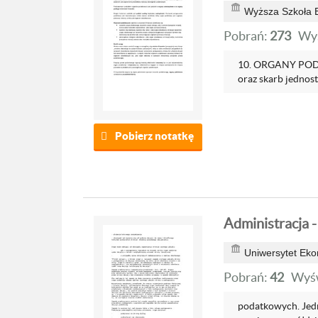
Wyższa Szkoła 
Pobrań:
273
Wyś
10. ORGANY PODA
oraz skarb jednost
Pobierz notatkę
Administracja 
Uniwersytet Ek
Pobrań:
42
Wyśw
podatkowych. Jed