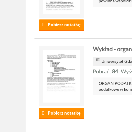
powinna współdzi
Pobierz notatkę
Wykład - orga
Uniwersytet Gda
Pobrań:
84
Wyśw
ORGAN PODATKOW
podatkowe w kompe
Pobierz notatkę