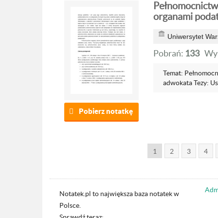
Pełnomocnictw
organami poda
Uniwersytet War
Pobrań:
133
Wyś
Temat: Pełnomocn
adwokata Tezy: Us
Pobierz notatkę
1
2
3
4
Admi
Notatek.pl to największa baza notatek w
Polsce.
Sprawdź teraz: