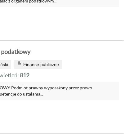
ałać z organem podatkowym...
n podatkowy
ński
Finanse publiczne
ietleń:
819
Y Podmiot prawny wyposażony przez prawo
tencje do ustalania...