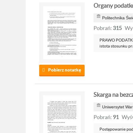
Organy podatko
Politechnika Świ
Pobrań:
315
Wyś
PRAWO PODATKOWE
istota stosunku pr
Pobierz notatkę
Skarga na bez
Uniwersytet War
Pobrań:
91
Wyśw
Postępowanie p