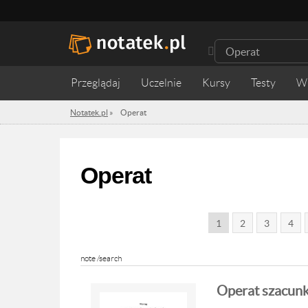
Przeglądaj
Uczelnie
Kursy
Testy
W
Notatek.pl
»
Operat
Operat
1
2
3
4
note /search
Operat szacun