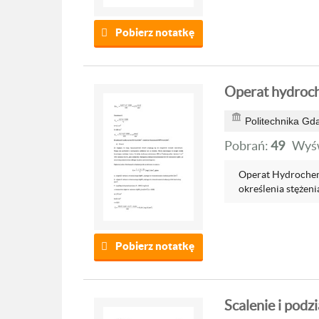
Pobierz notatkę
Operat hydroc
Politechnika Gd
Pobrań:
49
Wyśw
Operat Hydrochem
określenia stężeni
Pobierz notatkę
Scalenie i podz