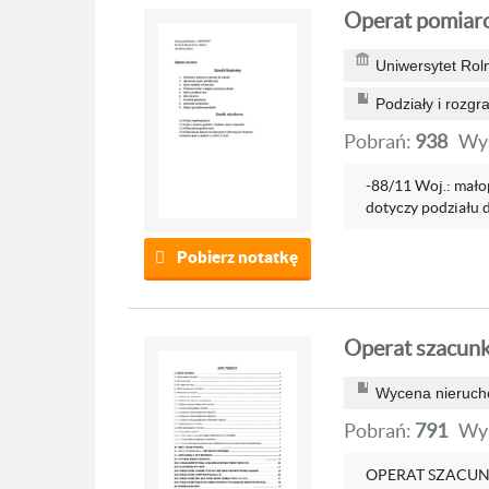
Operat pomiaro
Uniwersytet Rol
Podziały i rozgr
Pobrań:
938
Wyś
-88/11 Woj.: mał
dotyczy podziału dz
Pobierz notatkę
Operat szacunk
Wycena nieruch
Pobrań:
791
Wyś
OPERAT SZACU