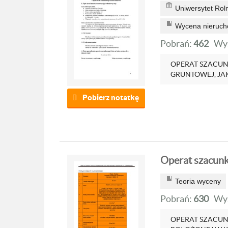
Uniwersytet Rol
Wycena nieruch
Pobrań:
462
Wyś
OPERAT SZACU
GRUNTOWEJ, JA
Pobierz notatkę
Operat szacun
Teoria wyceny
Pobrań:
630
Wyś
OPERAT SZACU