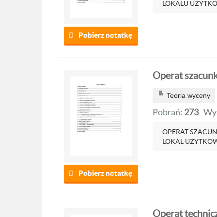
LOKALU UŻYTKOW
Pobierz notatkę
Operat szacunk
Teoria wyceny
Pobrań:
273
Wyś
OPERAT SZACU
LOKAL UŻYTKOWY
Pobierz notatkę
Operat technicz