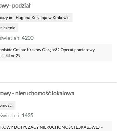
wy- podział
niczy im. Hugona Kołłątaja w Krakowie
aniczenia
wietleń:
4200
opolskie Gmina: Kraków Obręb:32 Operat pomiarowy
iałki nr 29...
owy - nieruchomość lokalowa
omości
wietleń:
1435
NKOWY DOTYCZĄCY NIERUCHOMOŚCI LOKALOWEJ –