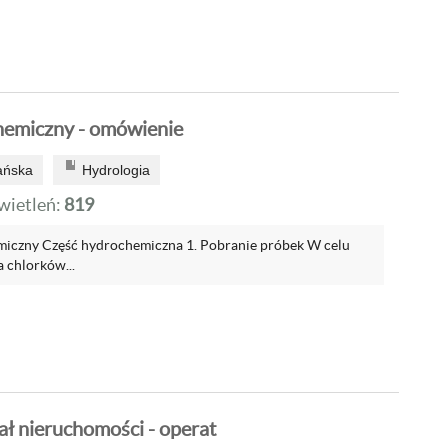
hemiczny - omówienie
ańska
Hydrologia
ietleń:
819
iczny Część hydrochemiczna 1. Pobranie próbek W celu
a chlorków...
iał nieruchomości - operat