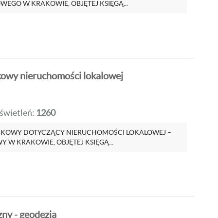
EGO W KRAKOWIE, OBJĘTEJ KSIĘGĄ...
owy nieruchomości lokalowej
wietleń:
1260
NKOWY DOTYCZĄCY NIERUCHOMOŚCI LOKALOWEJ –
 W KRAKOWIE, OBJĘTEJ KSIĘGĄ...
ny - geodezja