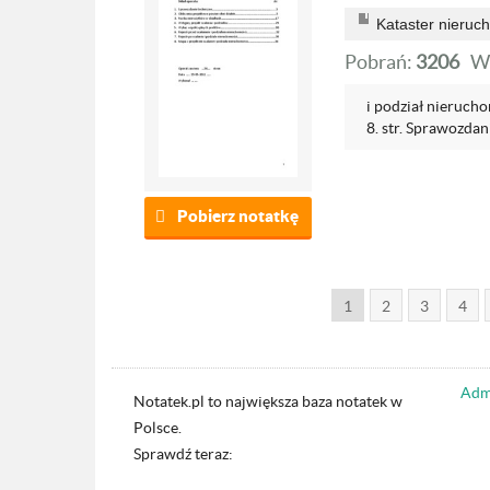
Kataster nieruc
Pobrań:
3206
W
i podział nieruchom
8. str. Sprawozdani
Pobierz notatkę
1
2
3
4
Admi
Notatek.pl to największa baza notatek w
Polsce.
Sprawdź teraz: