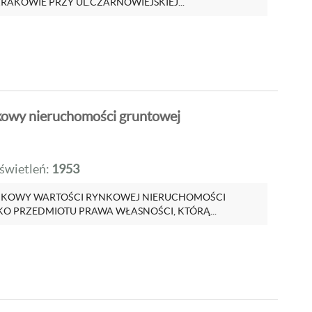
AKOWIE PRZY UL.CZARNOWIEJSKIEJ...
kowy nieruchomości gruntowej
wietleń:
1953
NKOWY WARTOŚCI RYNKOWEJ NIERUCHOMOŚCI
KO PRZEDMIOTU PRAWA WŁASNOŚCI, KTÓRĄ...