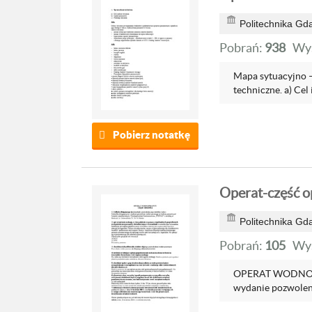
Politechnika Gd
Pobrań:
938
Wyś
Mapa sytuacyjno
techniczne. a) Cel i
Pobierz notatkę
Operat-część 
Politechnika Gd
Pobrań:
105
Wyś
OPERAT WODNOPR
wydanie pozwolenia