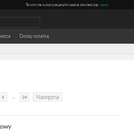
Ta witryna wykorzystuje pliki cookie, dowiedz się
więcej
.
iedza
Następna
...
5
24
kowy