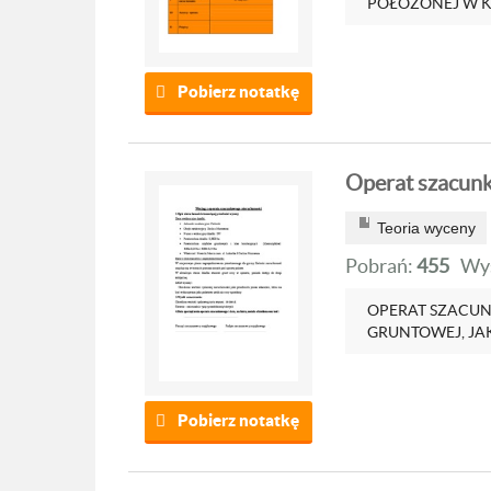
POŁOŻONEJ W KR
Pobierz notatkę
Operat szacun
Teoria wyceny
Pobrań:
455
Wyś
OPERAT SZACU
GRUNTOWEJ, JA
Pobierz notatkę