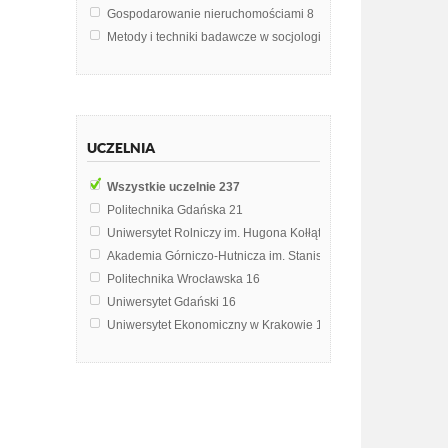
Gospodarowanie nieruchomościami
8
Metody i techniki badawcze w socjologii
7
Socjologia
6
Geodezja Inżynierska
5
Kataster nieruchomości
5
Statystyka
5
UCZELNIA
Statystyka matematyczna
5
Budownictwo
4
Wszystkie uczelnie
237
Ochrona środowiska
4
Politechnika Gdańska
21
Prawoznawstwo
4
Uniwersytet Rolniczy im. Hugona Kołłątaja w Krakowie
20
Teoria wyceny
4
Akademia Górniczo-Hutnicza im. Stanisława Staszica w Krak
Badania marketingowe nabywców instytucjonalnych
3
Politechnika Wrocławska
16
Ekonomika budownictwa
3
Uniwersytet Gdański
16
Finanse publiczne
3
Uniwersytet Ekonomiczny w Krakowie
15
Geodezyjne pomiary szczegółowe
3
Uniwersytet Ekonomiczny w Katowicach
12
Gospodarka wodna
3
Uniwersytet Mikołaja Kopernika w Toruniu
12
Kompleksowe zagospodarowanie terenu
3
Politechnika Warszawska
9
Podstawy Marketingu
3
Uniwersytet Przyrodniczy we Wrocławiu
9
Podstawy geodezji i kartografii
3
Uniwersytet Warszawski
6