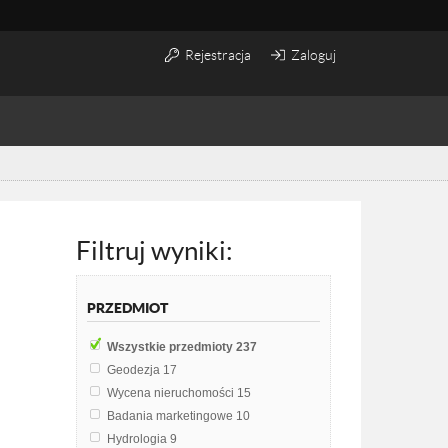
Rejestracja
Zaloguj
Filtruj wyniki:
PRZEDMIOT
Wszystkie przedmioty
237
Geodezja
17
Wycena nieruchomości
15
Badania marketingowe
10
Hydrologia
9