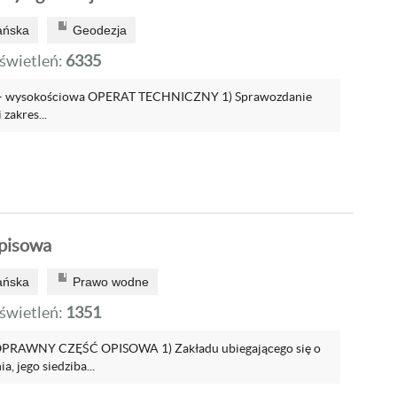
ańska
Geodezja
wietleń:
6335
 – wysokościowa OPERAT TECHNICZNY 1) Sprawozdanie
 zakres...
opisowa
ańska
Prawo wodne
wietleń:
1351
AWNY CZĘŚĆ OPISOWA 1) Zakładu ubiegającego się o
, jego siedziba...