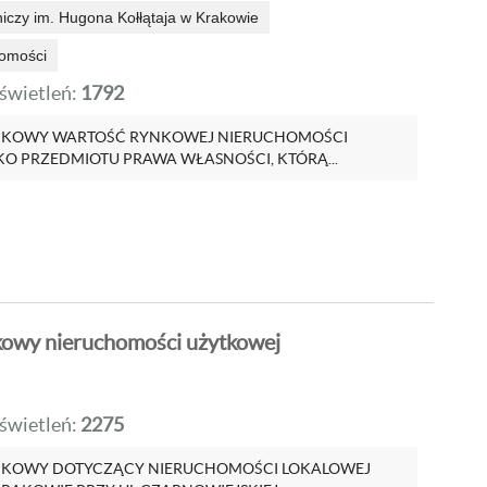
niczy im. Hugona Kołłątaja w Krakowie
omości
wietleń:
1792
NKOWY WARTOŚĆ RYNKOWEJ NIERUCHOMOŚCI
KO PRZEDMIOTU PRAWA WŁASNOŚCI, KTÓRĄ...
kowy nieruchomości użytkowej
wietleń:
2275
NKOWY DOTYCZĄCY NIERUCHOMOŚCI LOKALOWEJ