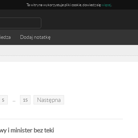
Ta witryna wykorzystuje pliki cookie, dowiedz się
więcej
.
iedza
Następna
...
5
15
y i minister bez teki