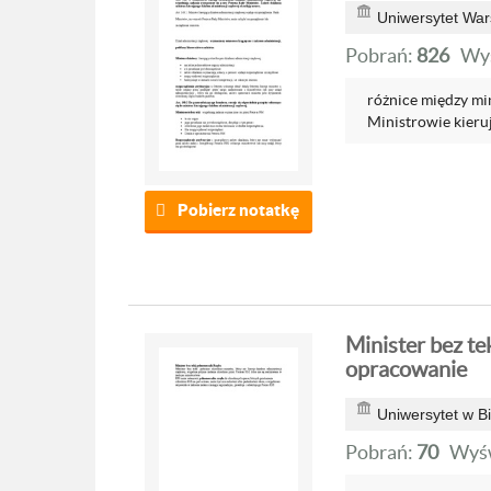
Uniwersytet War
Pobrań:
826
Wyś
różnice między min
Ministrowie kierują
Pobierz notatkę
Minister bez te
opracowanie
Uniwersytet w B
Pobrań:
70
Wyśw