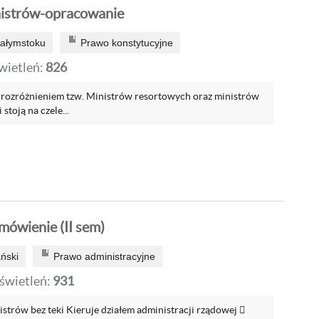
nistrów-opracowanie
iałymstoku
Prawo konstytucyjne
ietleń:
826
 rozróżnieniem tzw. Ministrów resortowych oraz ministrów
 stoją na czele...
mówienie (II sem)
ński
Prawo administracyjne
wietleń:
931
strów bez teki Kieruje działem administracji rządowej 