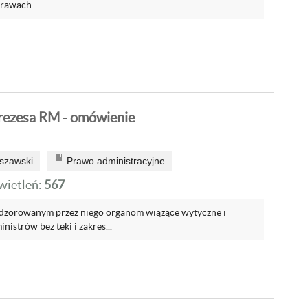
rawach...
rezesa RM - omówienie
szawski
Prawo administracyjne
ietleń:
567
zorowanym przez niego organom wiążące wytyczne i
nistrów bez teki i zakres...