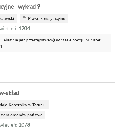
cyjne - wykład 9
szawski
Prawo konstytucyjne
ietleń:
1204
i. Delikt nie jest przestępstwem() W czasie pokoju Minister
...
w-skład
ołaja Kopernika w Toruniu
system organów państwa
ietleń:
1078