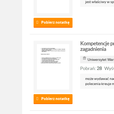
jest właściwy w sp
Pobierz notatkę
Kompetencje p
zagadnienia
Uniwersytet War
Pobrań:
28
Wyśw
może wydawać nad
polecenia kreuje mi
Pobierz notatkę