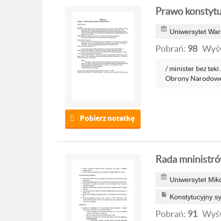
Prawo konstytu
Uniwersytet War
Pobrań:
98
Wyśw
/ minister bez tek
Obrony Narodowej
Pobierz notatkę
Rada mninistró
Uniwersytet Mik
Konstytucyjny 
Pobrań:
91
Wyśw