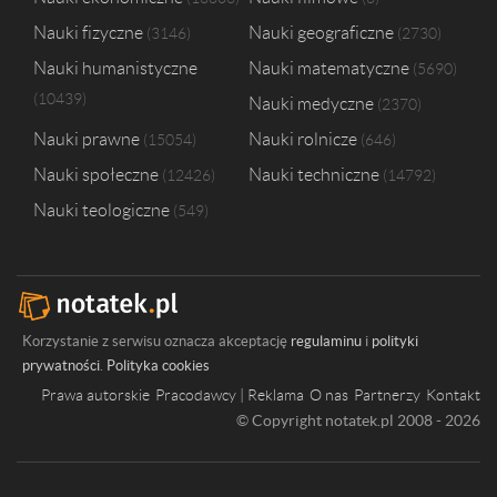
Politechnika Świętokrzyska w Kielcach
1
Uniwersytet Kardynała Stefana Wyszyńskiego w Warszawie
1
Nauki fizyczne
Nauki geograficzne
3146
2730
Uniwersytet Medyczny im. Karola Marcinkowskiego w Poznaniu
1
Nauki humanistyczne
Nauki matematyczne
5690
Uniwersytet Medyczny w Łodzi
1
10439
Nauki medyczne
Uniwersytet Mikołaja Kopernika w Toruniu
1
2370
Nauki prawne
Nauki rolnicze
15054
646
Nauki społeczne
Nauki techniczne
12426
14792
Nauki teologiczne
549
Korzystanie z serwisu oznacza akceptację
regulaminu
i
polityki
prywatności
.
Polityka cookies
Prawa autorskie
Pracodawcy | Reklama
O nas
Partnerzy
Kontakt
© Copyright notatek.pl 2008 - 2026