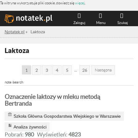
Ta witryna wykorzystuje pliki cookie, dowiedz się
więcej
.
Zaloguj
Menu
Szukaj
Notatek.pl
»
Laktoza
Laktoza
...
1
2
3
4
5
26
Następna
note /search
Oznaczenie laktozy w mleku metodą
Bertranda
Szkoła Główna Gospodarstwa Wiejskiego w Warszawie
Analiza żywności
Pobrań:
980
Wyświetleń:
4823