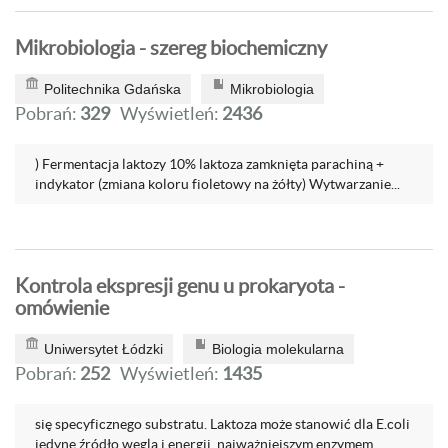
Mikrobiologia - szereg biochemiczny
Politechnika Gdańska
Mikrobiologia
Pobrań:
329
Wyświetleń:
2436
) Fermentacja laktozy 10% laktoza zamknięta parachiną +
indykator (zmiana koloru fioletowy na żółty) Wytwarzanie...
Kontrola ekspresji genu u prokaryota -
omówienie
Uniwersytet Łódzki
Biologia molekularna
Pobrań:
252
Wyświetleń:
1435
się specyficznego substratu. Laktoza może stanowić dla E.coli
jedyne źródło węgla i energii, najważniejszym enzymem...