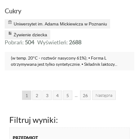
Cukry
Uniwersytet im. Adama Mickiewicza w Poznaniu
Żywienie dziecka
Pobrań:
504
Wyświetleń:
2688
(w temp. 20°C - roztwór nasycony 61%); • Forma L
otrzymywana jest tylko syntetycznie. • Składnik laktozy...
...
1
2
3
4
5
26
Następna
Filtruj wyniki:
PRZEDMIOT