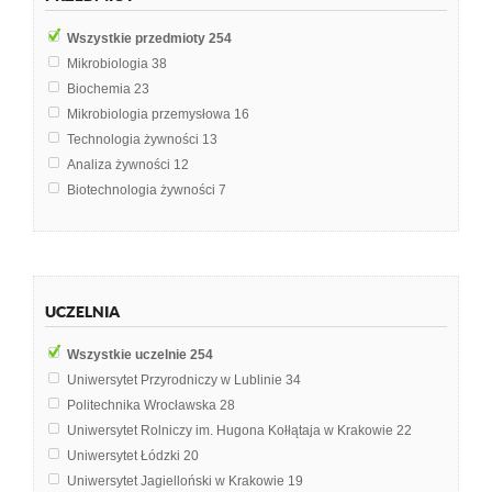
Wszystkie przedmioty
254
Mikrobiologia
38
Biochemia
23
Mikrobiologia przemysłowa
16
Technologia żywności
13
Analiza żywności
12
Biotechnologia żywności
7
Dietoterapia
7
Genetyka
6
Kliniczny zarys chorób - postępowanie dietetyczne
5
Towaroznastwo surowców i produktów pochodzenia zwierzęcego
5
UCZELNIA
Żywienie dziecka
5
Biologia
4
Wszystkie uczelnie
254
Biologia i ekologia
4
Uniwersytet Przyrodniczy w Lublinie
34
Biotechnologia Środowiska
4
Politechnika Wrocławska
28
Kliniczny zarys chorób
4
Uniwersytet Rolniczy im. Hugona Kołłątaja w Krakowie
22
Żywienie człowieka
4
Uniwersytet Łódzki
20
Biologia komórki
3
Uniwersytet Jagielloński w Krakowie
19