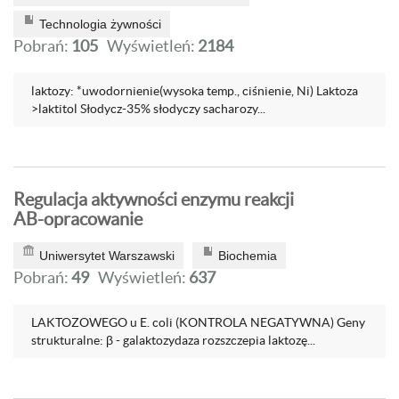
Technologia żywności
Pobrań:
105
Wyświetleń:
2184
laktozy: *uwodornienie(wysoka temp., ciśnienie, Ni) Laktoza
>laktitol Słodycz-35% słodyczy sacharozy...
Regulacja aktywności enzymu reakcji
AB-opracowanie
Uniwersytet Warszawski
Biochemia
Pobrań:
49
Wyświetleń:
637
LAKTOZOWEGO u E. coli (KONTROLA NEGATYWNA) Geny
strukturalne: β - galaktozydaza rozszczepia laktozę...