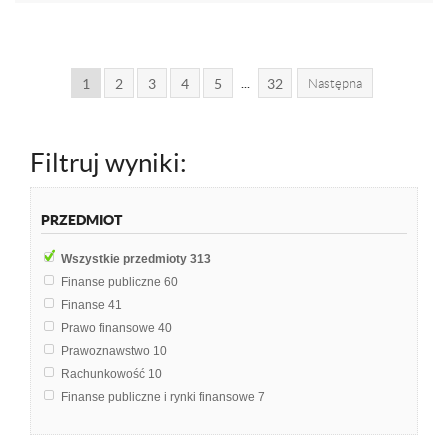
...
1
2
3
4
5
32
Następna
Filtruj wyniki:
PRZEDMIOT
Wszystkie przedmioty
313
Finanse publiczne
60
Finanse
41
Prawo finansowe
40
Prawoznawstwo
10
Rachunkowość
10
Finanse publiczne i rynki finansowe
7
Prawo administracyjne
7
Makroekonomia
6