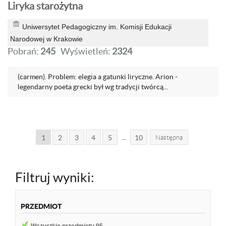
Liryka starożytna
Uniwersytet Pedagogiczny im. Komisji Edukacji
Narodowej w Krakowie
Pobrań:
245
Wyświetleń:
2324
(carmen). Problem: elegia a gatunki liryczne. Arion -
legendarny poeta grecki był wg tradycji twórcą...
...
1
2
3
4
5
10
Następna
Filtruj wyniki:
PRZEDMIOT