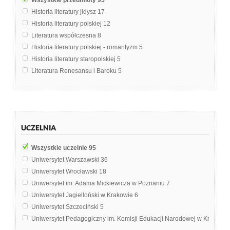
Wszystkie przedmioty
95
Historia literatury jidysz
17
Historia literatury polskiej
12
Literatura współczesna
8
Historia literatury polskiej - romantyzm
5
Historia literatury staropolskiej
5
Literatura Renesansu i Baroku
5
Powszechna historia państwa i prawa
4
Filozofia
3
Historia literatury staropolskiej i oświecenia
2
Poetyka i teoria literatury
2
UCZELNIA
Wstęp do literaturoznawstwa
2
Analiza dzieła literackiego
1
Wszystkie uczelnie
95
Doktryny polityczne
1
Uniwersytet Warszawski
36
Elementy teorii i historii literatury
1
Uniwersytet Wrocławski
18
Historia
1
Uniwersytet im. Adama Mickiewicza w Poznaniu
7
Historia Grecji
1
Uniwersytet Jagielloński w Krakowie
6
Historia Polski
1
Uniwersytet Szczeciński
5
Historia filozofii
1
Uniwersytet Pedagogiczny im. Komisji Edukacji Narodowej w Krakowi
Historia kultury
1