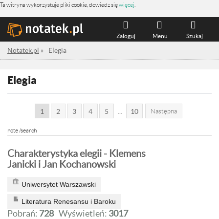
Ta witryna wykorzystuje pliki cookie, dowiedz się
więcej
.
Zaloguj
Menu
Szukaj
Notatek.pl
»
Elegia
Elegia
...
1
2
3
4
5
10
Następna
note /search
Charakterystyka elegii - Klemens
Janicki i Jan Kochanowski
Uniwersytet Warszawski
Literatura Renesansu i Baroku
Pobrań:
728
Wyświetleń:
3017