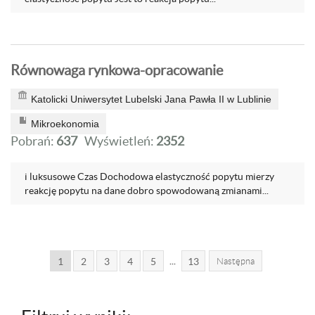
Równowaga rynkowa-opracowanie
Katolicki Uniwersytet Lubelski Jana Pawła II w Lublinie
Mikroekonomia
Pobrań:
637
Wyświetleń:
2352
i luksusowe Czas Dochodowa elastyczność popytu mierzy
reakcję popytu na dane dobro spowodowaną zmianami...
...
1
2
3
4
5
13
Następna