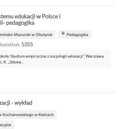
temu edukacji w Polsce i
ii- pedagogika
mińsko-Mazurski w Olsztynie
Pedagogika
wietleń:
5355
koły. Studium empiryczne z socjologii edukacji”, Warszawa
 K. „Sztuka...
acji - wykład
a Kochanowskiego w Kielcach
acyjne