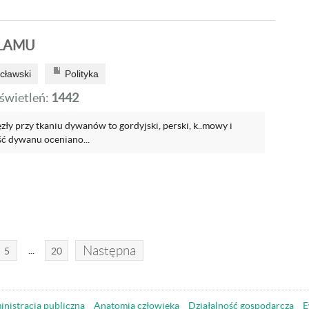
SLAMU
cławski
Polityka
wietleń:
1442
zły przy tkaniu dywanów to gordyjski, perski, k..mowy i
ć dywanu oceniano...
Następna
...
5
20
nistracja publiczna
Anatomia człowieka
Działalność gospodarcza
E