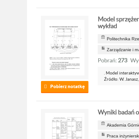
Model sprzężen
wykład
Politechnika Rz
Zarządzanie i m
Pobrań:
273
Wyś
. Model interakty
Źródło: W. Janasz, 
Pobierz notatkę
Wyniki badań o
Akademia Górnic
Praca inżyniers