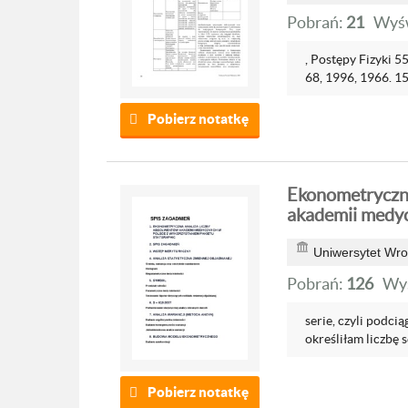
Pobrań:
21
Wyśw
, Postępy Fizyki 55
68, 1996, 1966. 15.
Pobierz notatkę
Ekonometryczna
akademii medyc
Uniwersytet Wro
Pobrań:
126
Wyś
serie, czyli podci
określiłam liczbę se
Pobierz notatkę