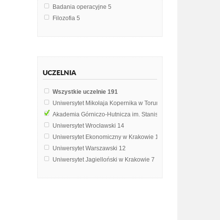
Badania operacyjne
5
Filozofia
5
Fizyka
4
Zarządzanie strategiczne
4
Prawoznawstwo
3
Psychologia pozytywna
3
UCZELNIA
Biomedyczne podstawy rozwoju i wychowania
2
Ekonomia
2
Wszystkie uczelnie
191
Ekonomia menedżerska
2
Uniwersytet Mikołaja Kopernika w Toruniu
21
Filozofia współczesna
2
Akademia Górniczo-Hutnicza im. Stanisława Staszica w Krak
Geografia turystyczna
2
Uniwersytet Wrocławski
14
Historia myśli ekonomicznej
2
Uniwersytet Ekonomiczny w Krakowie
12
Historia myśli pedagogicznej
2
Uniwersytet Warszawski
12
Historia myśli politycznej
2
Uniwersytet Jagielloński w Krakowie
7
Kształtowanie i ochrona środowiska
2
Uniwersytet Warmińsko-Mazurski w Olsztynie
7
Logistyka
2
Uniwersytet Rzeszowski
6
Metodologia badań politologicznych
2
Politechnika Wrocławska
5
Multimedia i sieci komputerowe
2
Uniwersytet Jana Kochanowskiego w Kielcach
5
Podstawy zarządzania
2
Uniwersytet Ekonomiczny we Wrocławiu
4