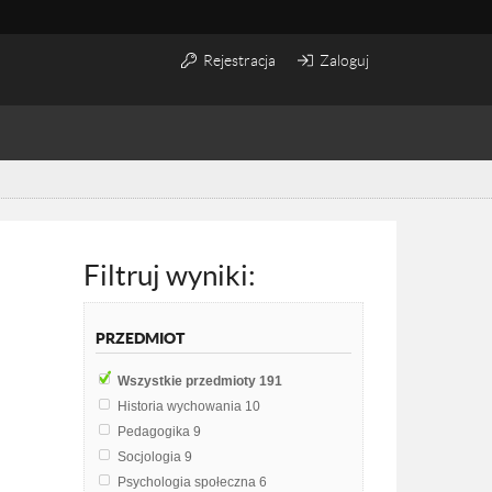
Rejestracja
Zaloguj
Filtruj wyniki:
PRZEDMIOT
Wszystkie przedmioty
191
Historia wychowania
10
Pedagogika
9
Socjologia
9
Psychologia społeczna
6