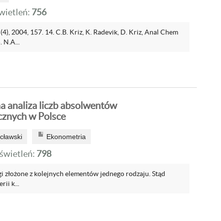
ietleń:
756
(4), 2004, 157. 14. C.B. Kriz, K. Radevik, D. Kriz, Anal Chem
 N.A...
 analiza liczb absolwentów
znych w Polsce
cławski
Ekonometria
wietleń:
798
ągi złożone z kolejnych elementów jednego rodzaju. Stąd
rii k...