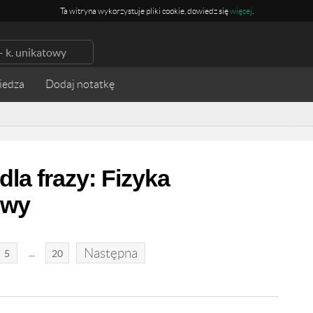
Ta witryna wykorzystuje pliki cookie, dowiedz się
więcej
.
iedza
la frazy: Fizyka
owy
Następna
...
5
20