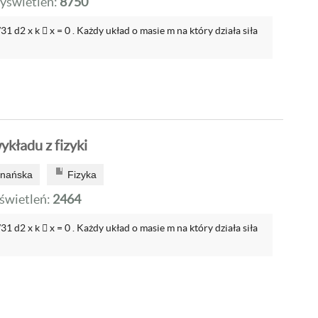
yświetleń:
8750
31 d2 x k  x = 0 . Każdy układ o masie m na który działa siła
kładu z fizyki
znańska
Fizyka
wietleń:
2464
31 d2 x k  x = 0 . Każdy układ o masie m na który działa siła