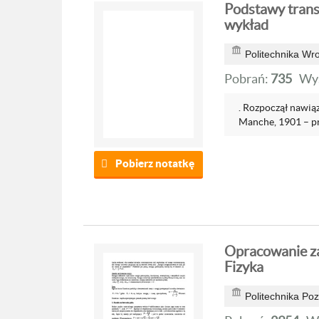
Podstawy trans
wykład
Politechnika Wr
Pobrań:
735
Wyś
. Rozpoczął nawią
Manche, 1901 – pr
Pobierz notatkę
Opracowanie za
Fizyka
Politechnika Po