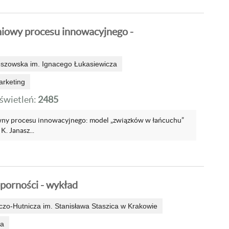
iowy procesu innowacyjnego -
eszowska im. Ignacego Łukasiewicza
arketing
wietleń:
2485
wny procesu innowacyjnego: model „związków w łańcuchu”
K. Janasz...
porności - wykład
zo-Hutnicza im. Stanisława Staszica w Krakowie
ka