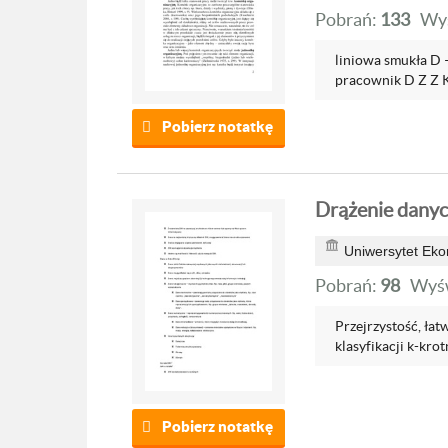
Pobrań:
133
Wyś
liniowa smukła D –
pracownik D Z Z K 
Pobierz notatkę
Drążenie danyc
Uniwersytet Ek
Pobrań:
98
Wyśw
Przejrzystość, ła
klasyfikacji k-kro
Pobierz notatkę