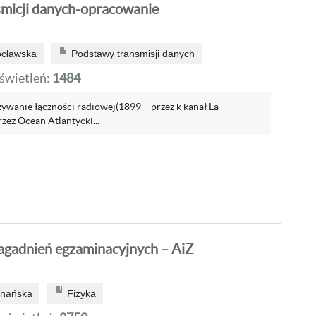
micji danych-opracowanie
ocławska
Podstawy transmisji danych
wietleń:
1484
zywanie łączności radiowej(1899 – przez k kanał La
zez Ocean Atlantycki...
gadnień egzaminacyjnych – AiZ
znańska
Fizyka