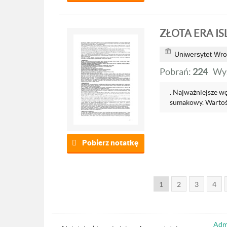
ZŁOTA ERA I
Uniwersytet Wro
Pobrań:
224
Wyś
. Najważniejsze wę
sumakowy. Wartoś
Pobierz notatkę
1
2
3
4
Admi