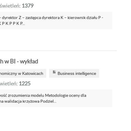
wietleń:
1379
 dyrektor Z – zastępca dyrektora K – kierownik działu P -
P K P P K P...
h w BI - wykład
onomiczny w Katowicach
Business intelligence
ietleń:
1225
twość zrozumienia modelu Metodologie oceny dla
tna walidacja krzyżowa Podziel...