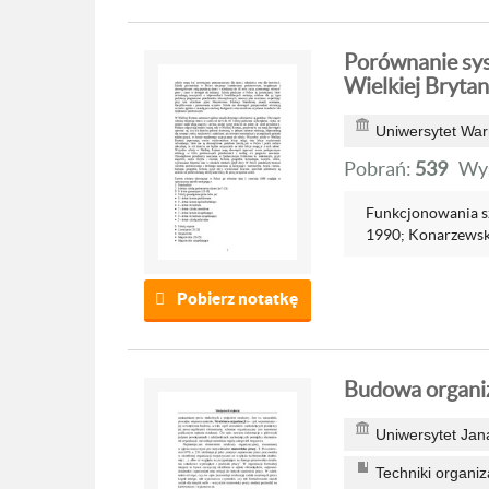
Porównanie sys
Wielkiej Brytan
Uniwersytet War
Pobrań:
539
Wyś
Funkcjonowania sz
1990; Konarzewski,
Pobierz notatkę
Budowa organiz
Uniwersytet Jan
Techniki organiz