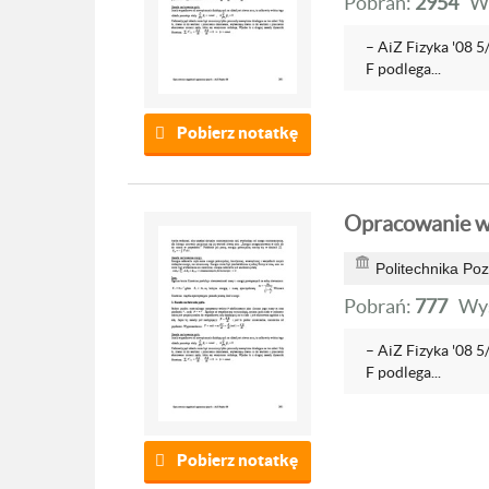
Pobrań:
2954
W
– AiZ Fizyka '08 5/
F podlega...
Pobierz notatkę
Opracowanie wy
Politechnika Po
Pobrań:
777
Wyś
– AiZ Fizyka '08 5/
F podlega...
Pobierz notatkę