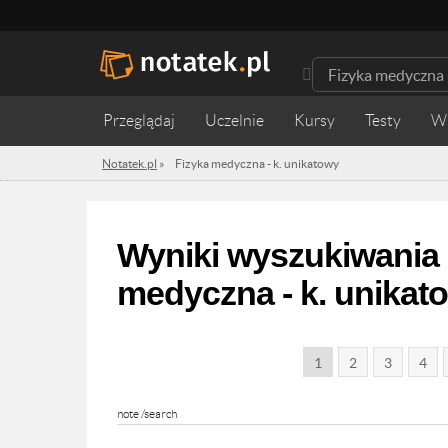
Przeglądaj
Uczelnie
Kursy
Testy
W
Notatek.pl
»
Fizyka medyczna - k. unikatowy
Wyniki wyszukiwania d
medyczna - k. unikat
1
2
3
4
note /search