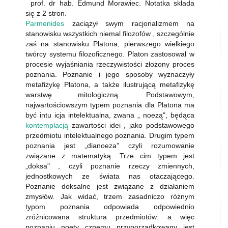
prof. dr hab. Edmund Morawiec. Notatka składa
się z 2 stron.
Parmenides
zaciążył swym racjonalizmem na
stanowisku wszystkich nie­mal filozofów , szczególnie
zaś na stanowisku Platona, pierwszego wielkiego
twórcy systemu filozoficznego. Platon zastosował w
procesie wyjaśniania rzeczywistości złożony proces
poznania. Poznanie i jego sposoby wyznaczyły
metafizykę Platona, a także ilustrującą metafizykę
warstwę mitologiczną. Podstawowym,
najwartościowszym typem poznania dla Platona ma
być intu icja intelektualna, zwana „ noezą", będąca
kontemplacją
zawartości idei , jako podstawowego
przedmiotu intelektualnego poznania. Drugim typem
poznania jest „dianoeza” czyli rozumowanie
związane z matematyką. Trze­ cim typem jest
„doksa" , czyli poznanie rzeczy zmiennych,
jednostkowych ze świata nas otaczającego.
Poznanie doksalne jest związane z działaniem
zmysłów. Jak widać, trzem zasadniczo różnym
typom poznania odpowiada odpowiednio
zróżnicowana struktura przedmiotów: a więc
poznaniu noety cznemu przyporządkowany jest