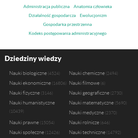
Administracja publiczna
Anatomia człowieka
Działalność gospodarcza
Ewolucjonizm
Gospodarka przestrzenna
Kodeks postępowania administracyjnego
Dziedziny wiedzy
Nauki biologiczne
Nauki chemiczne
4524
2494
Nauki ekonomiczne
Nauki filmowe
16806
6
Nauki fizyczne
Nauki geograficzne
3146
2730
Nauki humanistyczne
Nauki matematyczne
5690
10439
Nauki medyczne
2370
Nauki prawne
Nauki rolnicze
15054
646
Nauki społeczne
Nauki techniczne
12426
14792