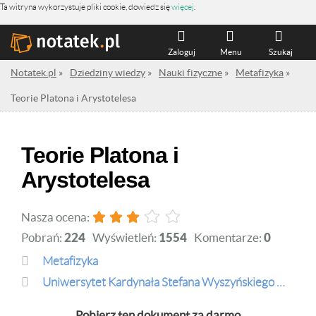
Ta witryna wykorzystuje pliki cookie, dowiedz się
więcej
.
Zaloguj
Menu
Szukaj
Notatek.pl
»
Dziedziny wiedzy
»
Nauki fizyczne
»
Metafizyka
»
Teorie Platona i Arystotelesa
Teorie Platona i
Arystotelesa
Nasza ocena:
Pobrań:
224
Wyświetleń:
1554
Komentarze:
0
Metafizyka
Uniwersytet Kardynała Stefana Wyszyńskiego w Warszawie
Pobierz ten dokument za darmo