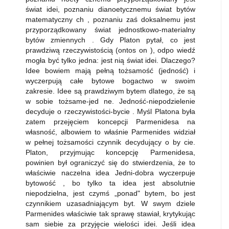
świat idei, poznaniu dianoetycznemu świat bytów
matematyczny ch , poznaniu zaś doksalnemu jest
przyporządkowany świat jednostkowo-materialny
bytów zmiennych . Gdy Platon pytał, co jest
prawdziwą rzeczywistością (ontos on ), odpo­ wiedź
mogła być tylko jedna: jest nią świat idei. Dlaczego?
Idee bowiem mają pełną tożsamość (jedność) i
wyczerpują całe bytowe bogactwo w swo­im
zakresie. Idee są prawdziwym bytem dlatego, że są
w sobie tożsame-jed ne. Jedność-niepodzielenie
decyduje o rzeczywistości-bycie . Myśl Platona była
zatem przejęciem koncepcji Parmenidesa na
własność, albowiem to właśnie Parmenides widział
w pełnej tożsamości czynnik decydujący o by­ cie.
Platon, przyjmując koncepcję Parmenidesa,
powinien był ograniczyć się do stwierdzenia, że to
właściwie naczelna idea Jedni-dobra wyczerpuje
bytowość , bo tylko ta idea jest absolutnie
niepodzielna, jest czymś „ponad" bytem, bo jest
czynnikiem uzasadniającym byt. W swym dziele
Parmenides właściwie tak sprawę stawiał, krytykując
sam siebie za przyjęcie wielości idei. Jeśli idea