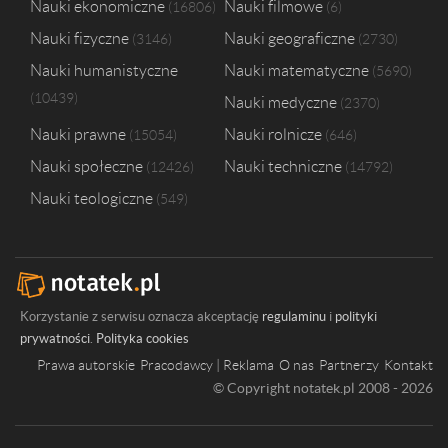
Nauki ekonomiczne
Nauki filmowe
16806
6
Akademia Sztuk Pięknych w Warszawie
1
Politechnika Gdańska
1
Nauki fizyczne
Nauki geograficzne
3146
2730
Politechnika Opolska
1
Nauki humanistyczne
Nauki matematyczne
5690
Politechnika Warszawska
1
10439
Nauki medyczne
Politechnika Świętokrzyska w Kielcach
1
2370
Nauki prawne
Nauki rolnicze
15054
646
Nauki społeczne
Nauki techniczne
12426
14792
Nauki teologiczne
549
Korzystanie z serwisu oznacza akceptację
regulaminu
i
polityki
prywatności
.
Polityka cookies
Prawa autorskie
Pracodawcy | Reklama
O nas
Partnerzy
Kontakt
© Copyright notatek.pl 2008 - 2026