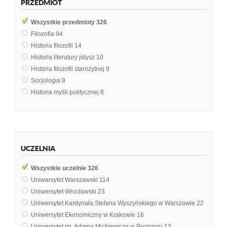
PRZEDMIOT
Wszystkie przedmioty
326
Filozofia
94
Historia filozofii
14
Historia literatury jidysz
10
Historia filozofii starozytnej
9
Socjologia
9
Historia myśli politycznej
8
Historia filozofii średniowiecznej
6
Teoria literatury
6
Etyka
5
Historia filozofii średniowiecza
5
UCZELNIA
Literatura współczesna
5
Pedagogika
5
Wszystkie uczelnie
326
Historia kultury
4
Uniwersytet Warszawski
114
Filozoficzne podstawy pedagogiki
3
Uniwersytet Wrocławski
23
Historia filozofii nowożytnej
3
Uniwersytet Kardynała Stefana Wyszyńskiego w Warszawie
22
Historia założeń ogrodowych
3
Uniwersytet Ekonomiczny w Krakowie
16
Podstawy etyki dziennikarskiej
3
Uniwersytet im. Adama Mickiewicza w Poznaniu
13