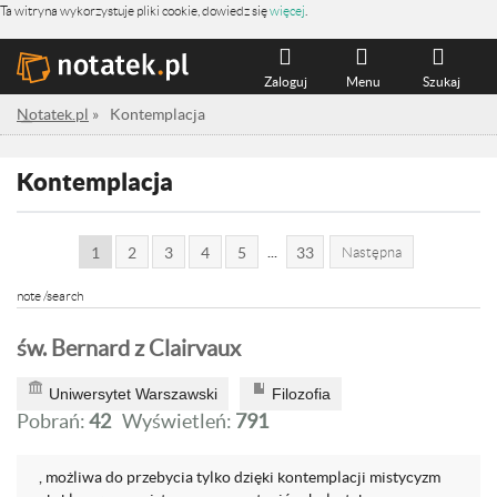
Ta witryna wykorzystuje pliki cookie, dowiedz się
więcej
.
Zaloguj
Menu
Szukaj
Notatek.pl
»
Kontemplacja
Kontemplacja
...
1
2
3
4
5
33
Następna
note /search
św. Bernard z Clairvaux
Uniwersytet Warszawski
Filozofia
Pobrań:
42
Wyświetleń:
791
, możliwa do przebycia tylko dzięki kontemplacji mistycyzm