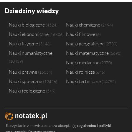
Uniwersytet Ekonomiczny we Wrocławiu
3
Uniwersytet Marii Curie-Skłodowskiej w Lublinie
3
Dziedziny wiedzy
Uniwersytet Rzeszowski
3
Olsztyńska Szkoła Wyższa im. Józefa Rusieckiego
2
Nauki biologiczne
Nauki chemiczne
4524
2494
Politechnika Gdańska
2
Nauki ekonomiczne
Nauki filmowe
16806
6
Politechnika Śląska
2
Uniwersytet Opolski
2
Nauki fizyczne
Nauki geograficzne
3146
2730
Uniwersytet Pedagogiczny im. Komisji Edukacji Narodowej w Krakowi
Nauki humanistyczne
Nauki matematyczne
5690
Uniwersytet w Białymstoku
2
10439
Nauki medyczne
Uniwersytet Śląski w Katowicach
2
2370
Nauki prawne
Nauki rolnicze
15054
646
Nauki społeczne
Nauki techniczne
12426
14792
Nauki teologiczne
549
Korzystanie z serwisu oznacza akceptację
regulaminu
i
polityki