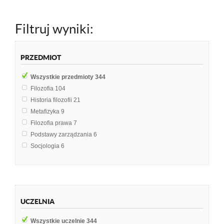
Filtruj wyniki:
PRZEDMIOT
Wszystkie przedmioty
344
Filozofia
104
Historia filozofii
21
Metafizyka
9
Filozofia prawa
7
Podstawy zarządzania
6
Socjologia
6
Polityka
5
Epistemologia
4
Filozofia nieanalistyczna
4
Geografia ekonomiczna
4
UCZELNIA
Historia Myśli Socjologicznej
4
Psychologia
4
Wszystkie uczelnie
344