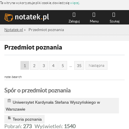
Ta witryna wykorzystuje pliki cookie, dowiedz się
więcej
.
Zaloguj
Menu
Szukaj
Notatek.pl
»
Przedmiot poznania
Przedmiot poznania
...
1
2
3
4
5
35
Następna
note /search
Spór o przedmiot poznania
Uniwersytet Kardynała Stefana Wyszyńskiego w
Warszawie
Teoria poznania
Pobrań:
273
Wyświetleń:
1540