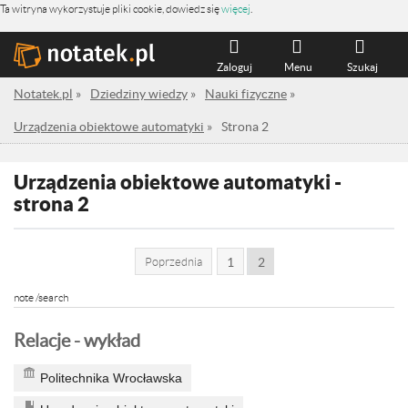
Ta witryna wykorzystuje pliki cookie, dowiedz się
więcej
.
Zaloguj
Menu
Szukaj
Notatek.pl
»
Dziedziny wiedzy
»
Nauki fizyczne
»
Urządzenia obiektowe automatyki
»
Strona 2
Urządzenia obiektowe automatyki -
strona 2
Poprzednia
1
2
note /search
Relacje - wykład
Politechnika Wrocławska