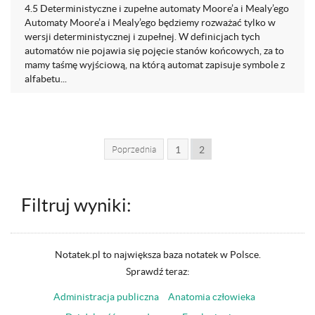
4.5 Deterministyczne i zupełne automaty Moore’a i Mealy’ego
Automaty Moore’a i Mealy’ego będziemy rozważać tylko w
wersji deterministycznej i zupełnej. W definicjach tych
automatów nie pojawia się pojęcie stanów końcowych, za to
mamy taśmę wyjściową, na którą automat zapisuje symbole z
alfabetu...
Poprzednia
1
2
Filtruj wyniki:
Notatek.pl to największa baza notatek w Polsce.
Sprawdź teraz:
Administracja publiczna
Anatomia człowieka