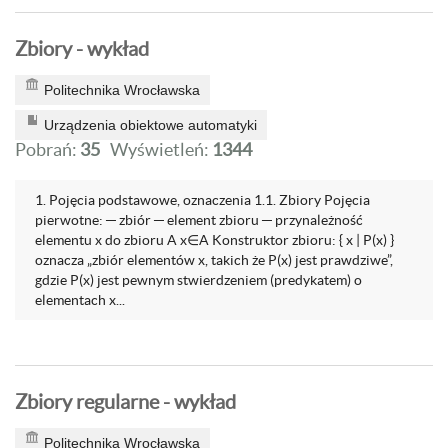
Zbiory - wykład
Politechnika Wrocławska
Urządzenia obiektowe automatyki
Pobrań:
35
Wyświetleń:
1344
1. Pojęcia podstawowe, oznaczenia 1.1. Zbiory Pojęcia
pierwotne: ─ zbiór ─ element zbioru ─ przynależność
elementu x do zbioru A x∈A Konstruktor zbioru: { x | P(x) }
oznacza „zbiór elementów x, takich że P(x) jest prawdziwe”,
gdzie P(x) jest pewnym stwierdzeniem (predykatem) o
elementach x...
Zbiory regularne - wykład
Politechnika Wrocławska