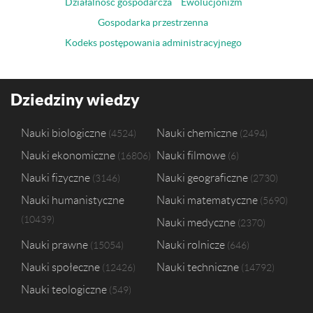
Działalność gospodarcza
Ewolucjonizm
Gospodarka przestrzenna
Kodeks postępowania administracyjnego
Dziedziny wiedzy
Nauki biologiczne
Nauki chemiczne
4524
2494
Nauki ekonomiczne
Nauki filmowe
16806
6
Nauki fizyczne
Nauki geograficzne
3146
2730
Nauki humanistyczne
Nauki matematyczne
5690
10439
Nauki medyczne
2370
Nauki prawne
Nauki rolnicze
15054
646
Nauki społeczne
Nauki techniczne
12426
14792
Nauki teologiczne
549