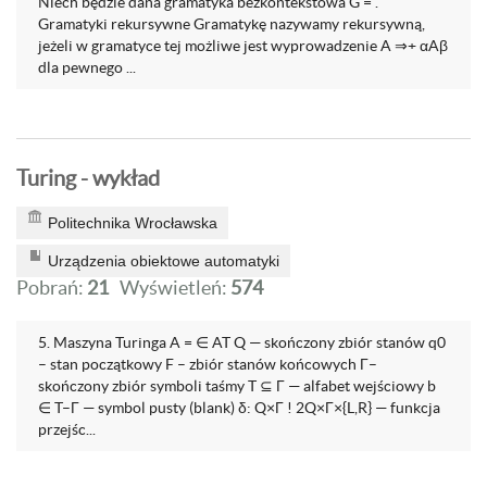
Niech będzie dana gramatyka bezkontekstowa G = .
Gramatyki rekursywne Gramatykę nazywamy rekursywną,
jeżeli w gramatyce tej możliwe jest wyprowadzenie A ⇒+ αAβ
dla pewnego ...
Turing - wykład
Politechnika Wrocławska
Urządzenia obiektowe automatyki
Pobrań:
21
Wyświetleń:
574
5. Maszyna Turinga A = ∈ AT Q — skończony zbiór stanów q0
– stan początkowy F – zbiór stanów końcowych Γ–
skończony zbiór symboli taśmy T ⊆ Γ — alfabet wejściowy b
∈ T–Γ — symbol pusty (blank) δ: Q×Γ ! 2Q×Γ×{L,R} — funkcja
przejśc...