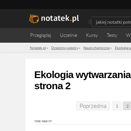
Przeglądaj
Uczelnie
Kursy
Testy
W
Notatek.pl
»
Dziedziny wiedzy
»
Nauki chemiczne
»
Ekologia 
Ekologia wytwarzania
strona 2
Poprzednia
1
2
note /search