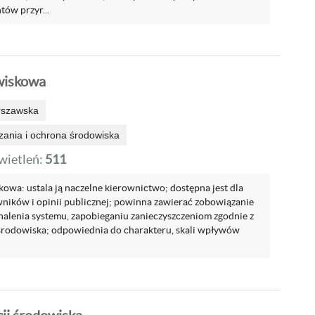
tów przyr...
wiskowa
rszawska
zania i ochrona środowiska
ietleń:
511
owa: ustala ją naczelne kierownictwo; dostępna jest dla
ników i opinii publicznej; powinna zawierać zobowiązanie
nalenia systemu, zapobieganiu zanieczyszczeniom zgodnie z
rodowiska; odpowiednia do charakteru, skali wpływów