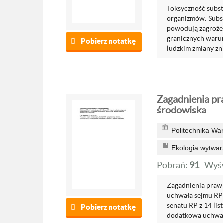
Toksyczność subst
organizmów: Subst
powodują zagrożen
granicznych warun
Pobierz notatkę
ludzkim zmiany znik
Zagadnienia pr
środowiska
Politechnika Wa
Ekologia wytwar
Pobrań:
91
Wyśw
Zagadnienia prawn
uchwała sejmu RP 
senatu RP z 14 lis
Pobierz notatkę
dodatkowa uchwała