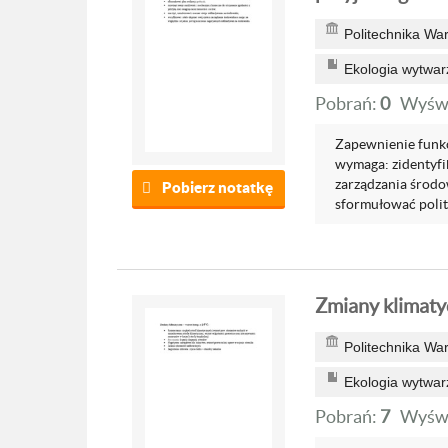
Politechnika Wa
Ekologia wytwar
Pobrań:
0
Wyświ
Zapewnienie funkc
wymaga: zidentyf
zarządzania środo
Pobierz notatkę
sformułować polit
Zmiany klimaty
Politechnika Wa
Ekologia wytwar
Pobrań:
7
Wyświ