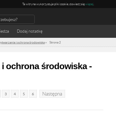
Ta witryna wykorzystuje pliki cookie, dowiedz się
więcej
.
iedza
wytwarzania i ochrona środowiska
»
Strona 2
 i ochrona środowiska -
Następna
3
4
5
6