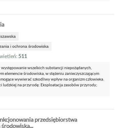
ia
rszawska
zania i ochrona środowiska
ietleń:
511
- występowanie wszelkich substancji niepożądanych,
 elemencie środowiska, w stężeniu zanieczyszczającym
i mogące wywierać szkodliwy wpływ na organizm człowieka.
i ludzkiej na przyrodę: Eksploatacja zasobów przyrody;
nkcjonowania przedsiębiorstwa
 środowiska...