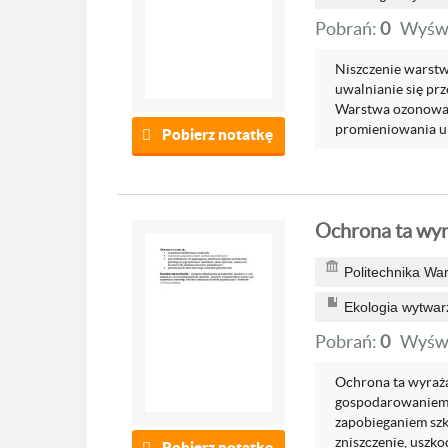
Pobrań:
0
Wyświ
Niszczenie warstw
uwalnianie się prze
Warstwa ozonowa 
promieniowania ul
Pobierz notatkę
Ochrona ta wyr
Politechnika Wa
Ekologia wytwar
Pobrań:
0
Wyświ
Ochrona ta wyraża
gospodarowaniem 
zapobieganiem sz
zniszczenie, uszko
Pobierz notatkę