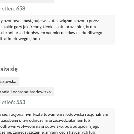
etleń:
658
y ozonowej: następuje w skutek wiązania ozonu przez
z takie gazy jak freony, tlenki azotu oraz chlor, brom.
chroni przed dopływem nadmiernej dawki szkodliwego
trafioletowego (choro...
aża się
rszawska
zania i ochrona środowiska
etleń:
553
 się: racjonalnym kształtowaniem środowiska racjonalnym
zasobami przyrodniczymi przeciwdziałaniem lub
kodliwym wpływom na środowisko, powodującym jego
dzenie, zanieczyszczenie, zmiany cech fizycznych lub