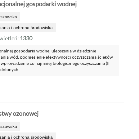
acjonalnej gospodarki wodnej
rszawska
zania i ochrona środowiska
ietleń:
1330
jonalnej gospodarki wodnej ulepszenia w dziedzinie
alania wód; podniesienie efektywności oczyszczania ścieków
wprowadzenie co najmniej biologicznego oczyszczania (II
dnionych ...
stwy ozonowej
rszawska
zania i ochrona środowiska