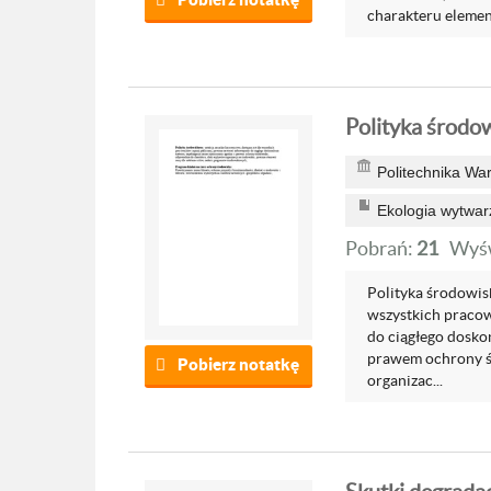
charakteru elemen
Polityka środo
Politechnika Wa
Ekologia wytwar
Pobrań:
21
Wyśw
Polityka środowisk
wszystkich pracow
do ciągłego dosko
prawem ochrony ś
Pobierz notatkę
organizac...