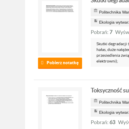
Skutki degrada
Politechnika Wa
Ekologia wytwar
Pobrań:
7
Wyświ
Skutki degradacji 
hałas, duże natęże
przesiedlenia zwi
elektrowni);
Pobierz notatkę
Toksyczność su
Politechnika Wa
Ekologia wytwar
Pobrań:
63
Wyśw