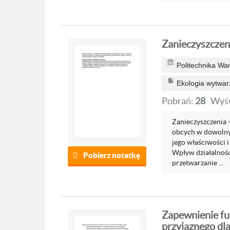
Zanieczyszczen
Politechnika Wa
Ekologia wytwar
Pobrań:
28
Wyśw
Zanieczyszczenia 
obcych w dowolnym
jego właściwości 
Wpływ działalnośc
Pobierz notatkę
przetwarzanie ...
Zapewnienie fu
przyjaznego dla