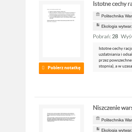
Istotne cechy r
Politechnika Wa
Ekologia wytwar
Pobrań:
28
Wyśw
Istotne cechy rac
uzdatniania i ods
przez powszechne 
stopnia), a w uzasa
Pobierz notatkę
Niszczenie war
Politechnika Wa
Ekologia wytwar