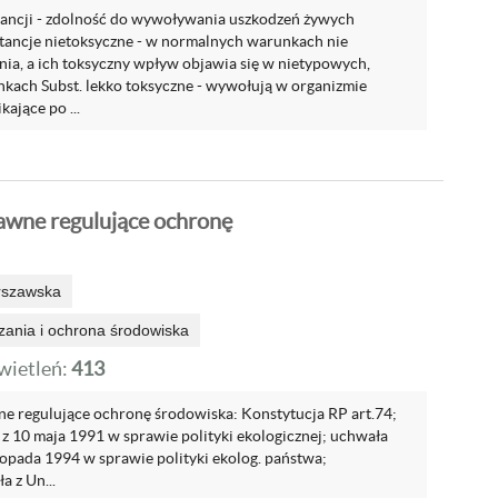
ancji - zdolność do wywoływania uszkodzeń żywych
ancje nietoksyczne - w normalnych warunkach nie
ia, a ich toksyczny wpływ objawia się w nietypowych,
kach Subst. lekko toksyczne - wywołują w organizmie
ające po ...
awne regulujące ochronę
rszawska
zania i ochrona środowiska
ietleń:
413
e regulujące ochronę środowiska: Konstytucja RP art.74;
z 10 maja 1991 w sprawie polityki ekologicznej; uchwała
topada 1994 w sprawie polityki ekolog. państwa;
 z Un...