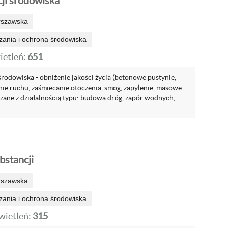
cji środowiska
rszawska
zania i ochrona środowiska
etleń:
651
środowiska - obniżenie jakości życia (betonowe pustynie,
nie ruchu, zaśmiecanie otoczenia, smog, zapylenie, masowe
ązane z działalnością typu: budowa dróg, zapór wodnych,
bstancji
rszawska
zania i ochrona środowiska
ietleń:
315