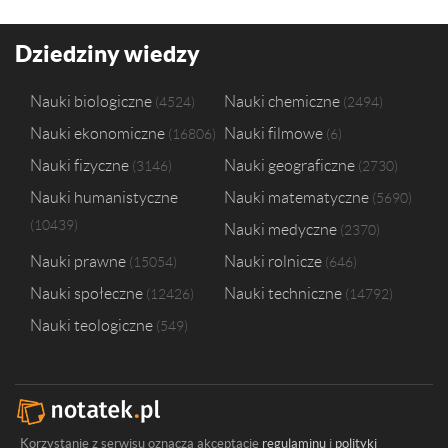
Dziedziny wiedzy
Nauki biologiczne
Nauki chemiczne
4524
2494
Nauki ekonomiczne
Nauki filmowe
16806
6
Nauki fizyczne
Nauki geograficzne
3146
2730
Nauki humanistyczne
Nauki matematyczne
5690
10439
Nauki medyczne
2370
Nauki prawne
Nauki rolnicze
15054
646
Nauki społeczne
Nauki techniczne
12426
14792
Nauki teologiczne
549
Korzystanie z serwisu oznacza akceptację
regulaminu
i
polityki