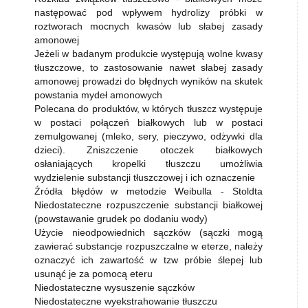
następować pod wpływem hydrolizy próbki w
roztworach mocnych kwasów lub słabej zasady
amonowej
Jeżeli w badanym produkcie występują wolne kwasy
tłuszczowe, to zastosowanie nawet słabej zasady
amonowej prowadzi do błędnych wyników na skutek
powstania mydeł amonowych
Polecana do produktów, w których tłuszcz występuje
w postaci połączeń białkowych lub w postaci
zemulgowanej (mleko, sery, pieczywo, odżywki dla
dzieci). Zniszczenie otoczek białkowych
osłaniających kropelki tłuszczu umożliwia
wydzielenie substancji tłuszczowej i ich oznaczenie
Źródła błędów w metodzie Weibulla - Stoldta
Niedostateczne rozpuszczenie substancji białkowej
(powstawanie grudek po dodaniu wody)
Użycie nieodpowiednich sączków (sączki mogą
zawierać substancje rozpuszczalne w eterze, należy
oznaczyć ich zawartość w tzw próbie ślepej lub
usunąć je za pomocą eteru
Niedostateczne wysuszenie sączków
Niedostateczne wyekstrahowanie tłuszczu