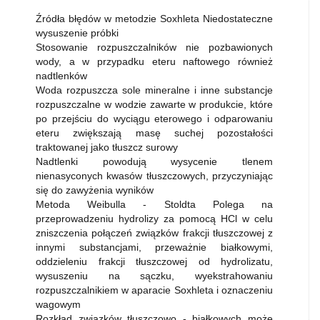
Źródła błędów w metodzie Soxhleta Niedostateczne
wysuszenie próbki
Stosowanie rozpuszczalników nie pozbawionych
wody, a w przypadku eteru naftowego również
nadtlenków
Woda rozpuszcza sole mineralne i inne substancje
rozpuszczalne w wodzie zawarte w produkcie, które
po przejściu do wyciągu eterowego i odparowaniu
eteru zwiększają masę suchej pozostałości
traktowanej jako tłuszcz surowy
Nadtlenki powodują wysycenie tlenem
nienasyconych kwasów tłuszczowych, przyczyniając
się do zawyżenia wyników
Metoda Weibulla - Stoldta Polega na
przeprowadzeniu hydrolizy za pomocą HCl w celu
zniszczenia połączeń związków frakcji tłuszczowej z
innymi substancjami, przeważnie białkowymi,
oddzieleniu frakcji tłuszczowej od hydrolizatu,
wysuszeniu na sączku, wyekstrahowaniu
rozpuszczalnikiem w aparacie Soxhleta i oznaczeniu
wagowym
Rozkład związków tłuszczowo - białkowych może