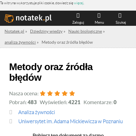
Ta witryna wykorzystuje pliki cookie, dowiedz się
więcej
.
Zaloguj
Menu
Szukaj
Notatek.pl
»
Dziedziny wiedzy
»
Nauki biologiczne
»
analiza żywności
»
Metody oraz źródła błędów
Metody oraz źródła
błędów
Nasza ocena:
Pobrań:
483
Wyświetleń:
4221
Komentarze:
0
analiza żywności
Uniwersytet im. Adama Mickiewicza w Poznaniu
Pobierz ten dokument za darmo