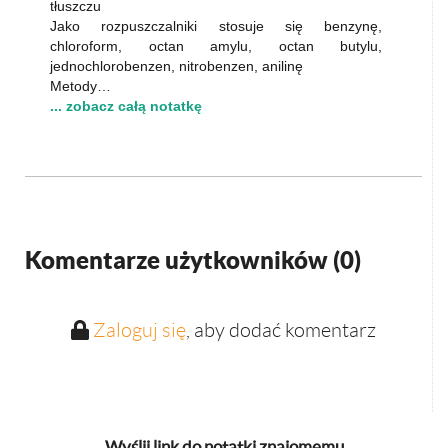
tłuszczu
Jako rozpuszczalniki stosuje się benzynę,
chloroform, octan amylu, octan butylu,
jednochlorobenzen, nitrobenzen, anilinę
Metody…
... zobacz całą notatkę
Komentarze użytkowników (
0
)
Zaloguj się
, aby dodać komentarz
Wyślij link do notatki znajomemu