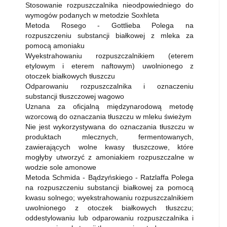
Stosowanie rozpuszczalnika nieodpowiedniego do
wymogów podanych w metodzie Soxhleta
Metoda Rosego - Gottlieba Polega na
rozpuszczeniu substancji białkowej z mleka za
pomocą amoniaku
Wyekstrahowaniu rozpuszczalnikiem (eterem
etylowym i eterem naftowym) uwolnionego z
otoczek białkowych tłuszczu
Odparowaniu rozpuszczalnika i oznaczeniu
substancji tłuszczowej wagowo
Uznana za oficjalną międzynarodową metodę
wzorcową do oznaczania tłuszczu w mleku świeżym
Nie jest wykorzystywana do oznaczania tłuszczu w
produktach mlecznych, fermentowanych,
zawierających wolne kwasy tłuszczowe, które
mogłyby utworzyć z amoniakiem rozpuszczalne w
wodzie sole amonowe
Metoda Schmida - Bądzyńskiego - Ratzlaffa Polega
na rozpuszczeniu substancji białkowej za pomocą
kwasu solnego; wyekstrahowaniu rozpuszczalnikiem
uwolnionego z otoczek białkowych tłuszczu;
oddestylowaniu lub odparowaniu rozpuszczalnika i