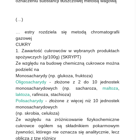
oznaczeniu substancji tłuszczowej metodą wagową
(…)
… estry rozdziela się metodą chromatografii
gazowej
CUKRY
1. Zawartość cukrowców w wybranych produktach
spożywczych (g/100g) (SKRYPT)
Ze względu na budowę chemiczną cukrowce można
podzielić na
Monosacharydy (np. glukoza, fruktoza)
Oligosacharydy
- złożone z 2 do 10 jednostek
monosacharydowych (np. sacharoza,
maltoza
,
laktoza
, rafinoza, stachioza)
Polisacharydy
- złożone z więcej niż 10 jednostek
monosacharydowych
(np. skrobia, celuloza)
Ze względu na zróżnicowanie fizykochemiczne
cukrowce ogółem są składnikiem pokarmowym
żywności, którego nie oznacza się analitycznie, lecz
oblicza z tzw różnicy