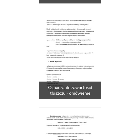
Oznaczanie zawartości
tłuszczu - omówienie