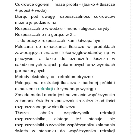
Cukrowce ogółem = masa próbki - (białko + tłuszcze
+ popiół + woda)
Biorąc pod uwagę rozpuszczalność cukrowców
można je podzielić na
Rozpuszczalne w wodzie - mono i oligosacharydy
Rozpuszczalne na gorąco w 2…
… do pracy z rozpuszczalnikami łatwopalnymi
Polecana do oznaczania tłuszczu w produktach
zawierających znaczne ilości węglowodanów, np. w
pieczywie, a także do oznaczeń tłuszczu w
całodziennych racjach pokarmowych oraz wyrobach
garmażeryjnych
Metody ekstrakcyjno - refraktometryczne
Polegają na ekstrakcji tłuszczu z badanej próbki i
oznaczeniu
refrakcji
otrzymanego wyciągu
Zasada metod oparta jest na zmianie współczynnika
załamania światła rozpuszczalnika zależnie od ilości
rozpuszczonego w nim tłuszczu
Tłuszcz obniża współczynnik refrakcji
rozpuszczalnika, dlatego też stosuje się
rozpuszczalniki o wysokim współczynniku załamania
światła w stosunku do współczynnika refrakcji